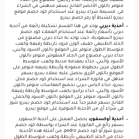
سميك مزود باربطة، حذاء رياضي مصنوع من اللباد
متوفر باللون الأخضر الفاتح بسعر مدهش في الشراء
في قسيمة شراء بيدرو عند استخدام كود خصم موقع
بيدرو للشنط أو رمز خصم بيدرو.
أحذية ديربي
يوجد في هذا القسم تشكيلة رائعة من أحذية
ديربي بأسعار رائعة عند استخدام العملاء كود خصم
بيدرو السعودية، حيث يوجد به حذاء ديربي مصنوع من
الجلد الطبيعي خفيف الوزن مزود باربطة رفيعة وكعب
متوسط الطول متوفر على الموقع باللون الاسود والبني،
حذاء ديربي مصنوع من الجلد المنقوش متوفر باللون
الأسود والبني، حذاء بمقدمة مدببة وكعب متوسط
الطول مزين بخطوط متموجة وأربطة رفيعه متوفر على
الموقع باللون الأزرق يحصل عليه عملاء بيدرو بسعر
مذهل في فاتورة الشراء عند استخدام كود خصم محل
بيدرو، حذاء الياس ديربي بجميع المقاسات متوفر باللون
الأسود والبني، حذاء براندو بكعب متوسط وأربطة رفيعة
باللون الأسود متوفر على الموقع باللون الاسود والجملي
الفاتح بسعر مميز جداً عند استخدام كود خصم بيدرو شوز
في شراء أي من الأحذية المتوفرة على موقع بيدرو.
أحذية أوكسفورد
يحصل العميل على أحذية اكسفورد
بسعر رائع في الفاتورة عند الشراء بواسطة كود خصم
بيدرو شوز أو كود خصم pedro، من أمثلة هذه الأحذية
حذاء من الجلد الطبيعي بأربطة وكعب متوسط الطول