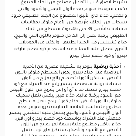
بشريط لاصق قابل للتعديل مصنوع من الجلد المدبوغ
بكعب متوسط متوفر بعدة ألوان الجملي والأسود والبني
والكحلي، حذاء جاي الأنيق المصنوع من الجلد الطبيعي مزود
بسحاب من الخلف وأربطة من الأمام متوفر بمقاسات
مختلفة بدايةً من 39 حتى 46، بوت مسطح من الجلد
الطبيعي برقبة تصل إلى الكاحل متوفر باللون البني والبيج،
حذاء تشيلسي من الجلد الطبيعي والكثير من الموديلات
الأخرى يحصل عليه العملاء عند استخدام كود خصم ماركة
بيدرو أو كود خصم محل بيدرو.
أحذية رياضية
يتوفر به تشكيلة عصرية من الأحذية
الرياضية مثل حذاء بيدرو إيكون المسطح متوفر باللون
الأبيض، سنيكرز ألتورا بتصميم رائع بمزيج من ألوان
مختلفة برقبة منخفضة بسعر رائع عند الشراء مع كود
خصم بيدرو شنط، حذاء أي أو إس بمزيج من اللون الأبيض
مع الأسود برقبة عالية، حذاء هيبر ييكس بنعل سميك
متوفر باللون الأبيض، حذاء كورت ريدج بنعل مسطح
مطبوع عليه اسم العلامة التجارية بيدرو متوفر بعدة
ألوان الأبيض والأسود والبيج يحصل عليه المشتري بسعر
مدهش عند الشراء بواسطة كود خصم بيدرو اون لاين،
حذاء رياضي مطبوع علية رسمة نمر بمزيج من اللون
الأبيض مع الأسود والأصفر، سنيكرز هاي توب بنعل