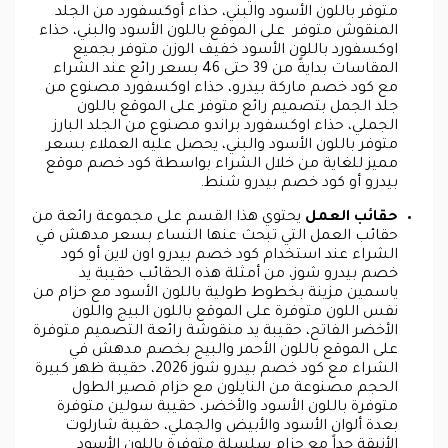
متوفر باللون الأسود والبني، حذاء أوكسفورد من الجلد
المنقوش متوفر على الموقع باللون الأسود والبني، حذاء
اوكسفورد باللون الأسود خفيف الوزن متوفر بجميع
المقاسات بدايةً من 39 حتى 46 بسعر رائع عند الشراء
مع كود خصم ماركة بيدرو، حذاء اوكسفورد مصنوع من
جلد الجمل بتصميم رائع متوفر على الموقع باللون
الجملي، حذاء اوكسفورد براندو مصنوع من الجلد البارز
متوفر باللون الأسود والبني، يحصل عليه العملاء بسعر
مميز للغاية من خلال الشراء بواسطة كود خصم موقع
بيدرو أو كود خصم بيدرو شنط.
حقائب العمل
يحتوي هذا القسم على مجموعة رائعة من
حقائب العمل التي تبحث عنها النساء بسعر مدهش في
الشراء عند استخدام كود خصم بيدرو اون لاين أو كود
خصم بيدرو شوز، من أمثلة هذه الحقائب حقيبة يد
ياسمين مزينة بخطوط طولية باللون الأسود مع حزام من
نفس اللون متوفرة على الموقع باللون البيج واللون
الأخضر الفاتح، حقيبة يد منقوشة رائعة التصميم متوفرة
على الموقع باللون الأحمر والبيج بخصم مدهش في
الشراء مع كود خصم بيدرو شوز 2026، حقيبة ظهر كبيرة
الحجم مصنوعة من النايلون مع حزام قصير الطول
متوفرة باللون الأسود والأخضر، حقيبة سولين متوفرة
بعدة ألوان الأسود والأبيض والجملي، حقيبة شارلوت
الأنيقة جداً مع حزام سلسلة متوفرة باللون الأسود