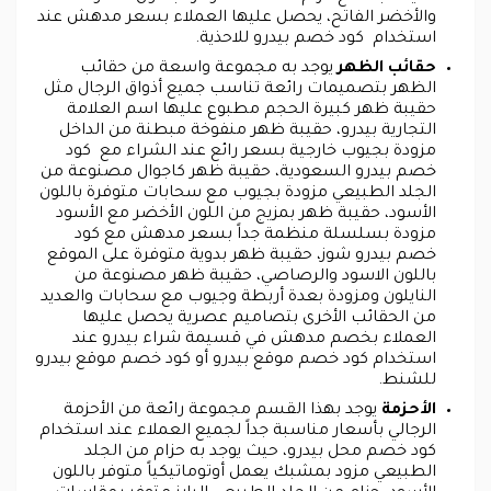
والأخضر الفاتح، يحصل عليها العملاء بسعر مدهش عند
استخدام كود خصم بيدرو للاحذية.
حقائب الظهر
يوجد به مجموعة واسعة من حقائب
الظهر بتصميمات رائعة تناسب جميع أذواق الرجال مثل
حقيبة ظهر كبيرة الحجم مطبوع عليها اسم العلامة
التجارية بيدرو، حقيبة ظهر منفوخة مبطنة من الداخل
مزودة بجيوب خارجية بسعر رائع عند الشراء مع كود
خصم بيدرو السعودية، حقيبة ظهر كاجوال مصنوعة من
الجلد الطبيعي مزودة بجيوب مع سحابات متوفرة باللون
الأسود، حقيبة ظهر بمزيج من اللون الأخضر مع الأسود
مزودة بسلسلة منظمة جداً بسعر مدهش مع كود
خصم بيدرو شوز، حقيبة ظهر بدوية متوفرة على الموقع
باللون الاسود والرصاصي، حقيبة ظهر مصنوعة من
النايلون ومزودة بعدة أربطة وجيوب مع سحابات والعديد
من الحقائب الأخرى بتصاميم عصرية يحصل عليها
العملاء بخصم مدهش في قسيمة شراء بيدرو عند
استخدام كود خصم موقع بيدرو أو كود خصم موقع بيدرو
للشنط.
الأحزمة
يوجد بهذا القسم مجموعة رائعة من الأحزمة
الرجالي بأسعار مناسبة جداً لجميع العملاء عند استخدام
كود خصم محل بيدرو، حيث يوجد به حزام من الجلد
الطبيعي مزود بمشبك يعمل أوتوماتيكياً متوفر باللون