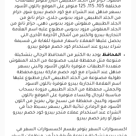
الأسود، حزام من الجلد الطبيعي البارز متوفر بمقاسات
مختلفة 105، 115، 125 متوفر على الموقع باللون الأسود
بسعر مذهل عند الشراء مع كود خصم بيدرو شوز، حزام
من الجلد الطبيعي مزود بدبوس جلدي، حزام تانغ من
الجلد الطبيعي منقوش مزود بدبوس ذهبي، حزام تانغ من
الجلد المنقوش مزود بدبوس مطبوع عليه اسم العلامة
التجارية بيدرو والكثير من أشكال الأحزمة الأخرى التي
يحصل عليها العملاء باسعار مميزة للغاية في قسيمة
شراء بيدرو عند استخدام كود خصم موقع بيدرو.
المحافظ
يوجد به الكثير من المحافظ الرجالي بتشكيلة
متنوعة مثل محفظة فليب مصنوعة من الجلد المنقوش
متعددة الطبقات متوفرة باللون الأسود والبني بسعر
مذهل عند الشراء مع كود خصم ماركة بيدرو،محفظة
طولية مصنوعة من الجلد الطبيعي البارز مطبوع عليها
اسم العلامة التجارية بيدرو متوفرة باللون الاسود
والجملي، محفظة من الجلد الطبيعي مزودة بسحاب
مناسبة للرجال والنساء متوفرة على الموقع باللون
الاسود والبيج، محفظة من نسيج بولي بمزيج من اللون
الأسود مع الرمادي ثنائية الطي بسعر بسيط جداً في
الشراء عند استخدام عملاء متجر بيدرو كود خصم بيدرو
شوز أو رمز خصم بيدرو.
اكسسوارات السفر
يتوفر بقسم اكسسوارات السفر في