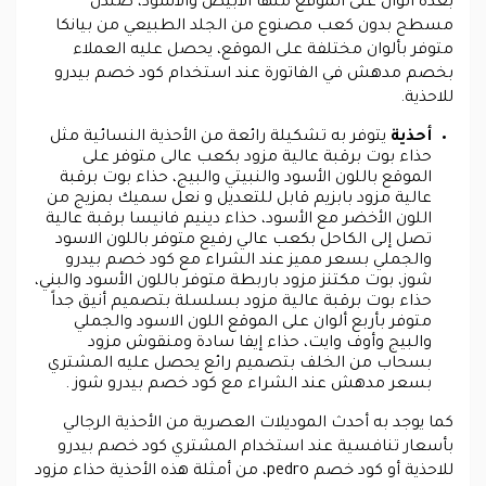
بعدة ألوان على الموقع منها الأبيض والأسود، صندل
مسطح بدون كعب مصنوع من الجلد الطبيعي من بيانكا
متوفر بألوان مختلفة على الموقع، يحصل عليه العملاء
بخصم مدهش في الفاتورة عند استخدام كود خصم بيدرو
للاحذية.
أحذية
يتوفر به تشكيلة رائعة من الأحذية النسائية مثل
حذاء بوت برقبة عالية مزود بكعب عالى متوفر على
الموقع باللون الأسود والنبيتي والبيج، حذاء بوت برقبة
عالية مزود بابزيم قابل للتعديل و نعل سميك بمزيج من
اللون الأخضر مع الأسود، حذاء دينيم فانيسا برقبة عالية
تصل إلى الكاحل بكعب عالي رفيع متوفر باللون الاسود
والجملي بسعر مميز عند الشراء مع كود خصم بيدرو
شوز، بوت مكتنز مزود باربطة متوفر باللون الأسود والبني،
حذاء بوت برقبة عالية مزود بسلسلة بتصميم أنيق جداً
متوفر بأربع ألوان على الموقع اللون الاسود والجملي
والبيج وأوف وايت، حذاء إيفا سادة ومنقوش مزود
بسحاب من الخلف بتصميم رائع يحصل عليه المشتري
بسعر مدهش عند الشراء مع كود خصم بيدرو شوز .
كما يوجد به أحدث الموديلات العصرية من الأحذية الرجالي
بأسعار تنافسية عند استخدام المشتري كود خصم بيدرو
للاحذية أو كود خصم pedro، من أمثلة هذه الأحذية حذاء مزود