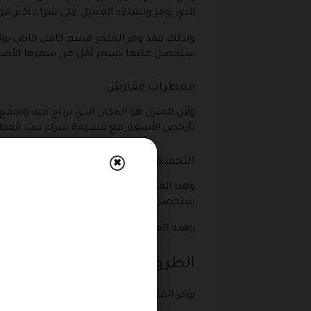
الذي يوفر ويساعد العميل على شراء أكثر من
ولذلك فقد وفر المتجر قسم كامل خاص بوا
ستحصل عليها بسعر أقل من سعرها الأصلي، 
معطرات مفارش
ولأن المنزل هو المكان الذي نرتاح فيه ونج
بأرخص الأسعار مع قسيمة شراء بيت القطن، وهذا العطر ميلا ي
التخفيضات
✖
وهذا القسم يشتمل على كل المنتجات التي
ستحصل على خصم إضافي غير الخصم الموج
وهذه العروض تكون دائمة ولا تختص بوقت م
الطرق المتاح للدفع
يوفر المتجر العديد من الخدمات التي تسهل