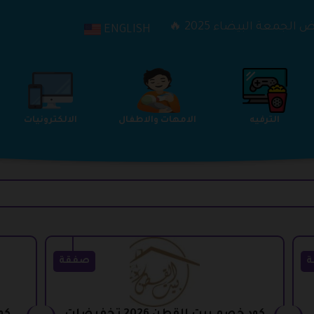
الجمعة البيضاء 2025 🔥
ENGLISH
الترفيه
الامهات والاطفال
الالكترونيات
ة
صفقة