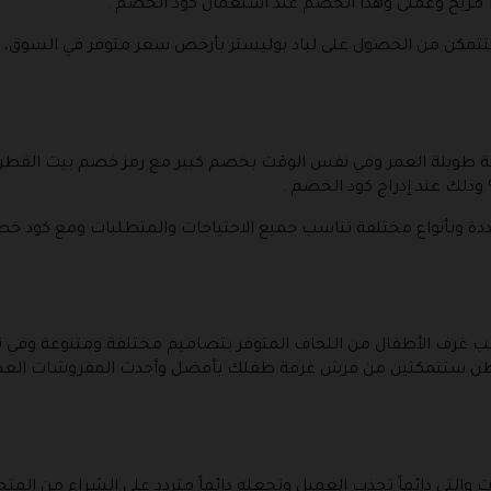
ن ستتمكن من الحصول على لباد بوليستر بأرخص سعر متوفر في السوق، ول
 طويلة العمر وفي نفس الوقت بخصم كبير مع رمز خصم بيت القطن ف
دة وبأنواع مختلفة تناسب جميع الاحتياجات والمتطلبات ومع كود
ناسب غرف الأطفال من اللحاف المتوفر بتصاميم مختلفة ومتنوعة و
طن ستتمكنين من فرش غرفة طفلك بأفضل وأحدث المفروشات العص
ت والتي دائماً تجذب العميل وتجعله دائماً متردد على الشراء من ال