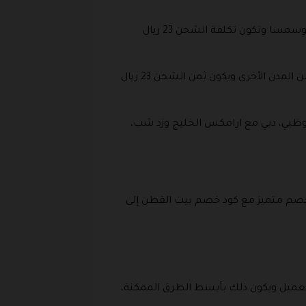
تتكلف بشحن المنتجات إلى هذه المدن احد رفيدة ابها ابو العريش اضم وغيرها من المدن الأخري شركة زد شب وسمسا وتكون تكلفة الشحن 23 ريال
وشركة ارامكس وزد شب متكلفة بشحن المنتجات إلى هذه المدن ابو الورود، ابو عجرم، احد المسارحة والعديد من المدن الأخرى ويكون ثمن الشحن 23 ريال
، أبوظبي، دبي مع ارامكس الخليج وزد شب،
وخصم متميز مع كود خصم بيت القطن إلى
لعميل ويكون ذلك بأبسط الطرق الممكنة،