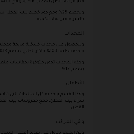
فيتوفر لباد قطن بخصم 16% وبارتفاع 14cm مريح وعملى وهذا الخصم عند استعمال كود الخصم .
وبخصم 25% ومع كود خصم بيت القط
بالشراء قبل نفاذ الكمية .
المخدات
وللحصول على مخدات فندقية مريحة وعملية
مخدة قطنية 100% جاكار الطبي بخصم 18% وذلك عند إدراج كود الخصم .
وهذه المخدات تكون متوفرة بمقاسات متعد
بخصم 17%.
الأطفال
وهذا القسم يوجد به كل المنتجات التي ت
شراء بيت القطن، فمع مفروشات بيت الق
القطن.
واقي المراتب
ولأن المتجر يحاول على تقديم أفضل المنتجا