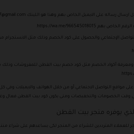
 ارسال رساله على الايميل الخاص بهم وهذا هو اللينك
7@gmail.com
https://wa.me/96654501801.
تواصل الإجتماعي والحصول على كود الخصم وذلك مثل الانستجرام من خ
ومعرفة أكواد الخصم مثل كود خصم بيت القطن للمفروشات وذلك من 
https
لى مواقع التواصل الاجتماعي أو من خلال الهواتف والايميلات وفي كل
 وقت الخصومات والتخفيضات ومتى يكون كود بيت القطن فعال وغير 
ذي يوفره متجر بيت القطن
 للعملاء المترددين للشراء من المتجر لكى يساعدهم على شراء منت