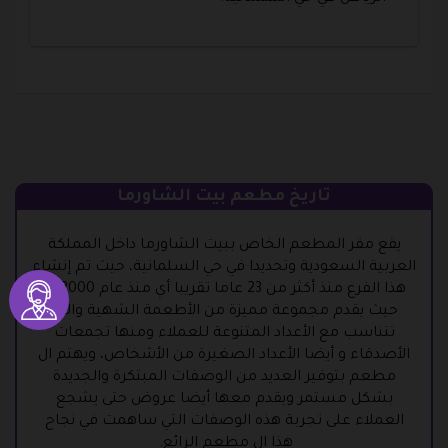
تاريخ مطعم بيت الشاورما
يقع مقر المطعم الخاص ببيت الشاورما داخل المملكة
العربية السعودية وتحديدا في حي السلمانية، حيث تم إنشاء
هذا الفرع منذ أكثر من 23 عاما تقريبا أي منذ عام 2000 م،
حيث يقدم مجموعة مميزة من الأطعمة الشهية والتي
تتناسب مع الأعداد المتنوعة للعملاء ومنها تجمعات
الأصدقاء و أيضا الأعداد الصغيرة من الأشخاص، ويهتم ال
مطعم بتوفير العديد من الوصفات المبتكرة والجديدة
بشكل مستمر ويقدم معها أيضا عروض حتى يشجع
العملاء على تجربة هذه الوصفات التي ساهمت في نجاح
هذا ال مطعم الرائع.