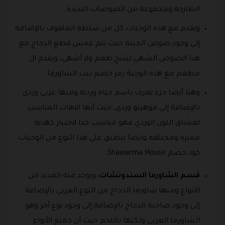
الطازجة ومجموعة من الصوصات اللذيذة.
ويقدم مع هذه الوجبات كل من سلطة الملفوف بالإضافة
إلى وجود صوص الجبنة حيث يتم غمس قطع الدجاج مع
هذا الصوص الشهي لينتج طعم ولا أشهى، ويقدم ال
مطعم مع هذه الوجبة رمز خصم بيت الشاورما.
وهنا أيضا جزء يعرف باسم حياة وردية ومنها عربي وردي
بالإضافة إلى موهيتو وردي، حيث أنها الاهات المناسب
لعشاق اللون الوردي فهو مناسب جدا لاختيار كهدية
مميزة ومختلفة وايضا ينطبق على هذا النوع من الوجبات
كود خصم Shawarma House.
قسم الشاورما السندوتشات:
ويوجد منه العديد من
الأنواع ومنها شاورما الدجاج من النوع العربي بالإضافة
إلى وجود صاجية الدجاج بالإضافة إلى وجود نوع آخر وهو
الشاورما العربي ولكنها باللحم حيث أن جميع الأنواع