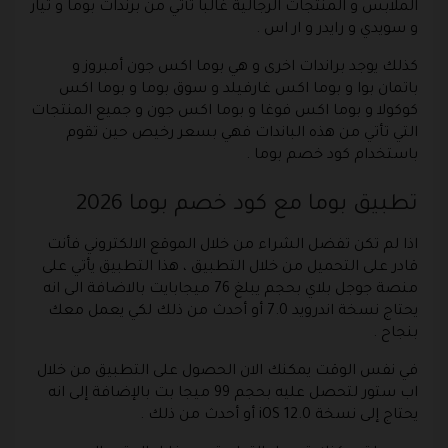
الملابس و المنتجات الرجالية غالبا تأتي من برندات بوما و تيار
و سويدي و رايدر و ار اس .
كذلك يوجد براندات اخرى و هي بوما اكس جون أمبروز و
باتمان بوا و بوما اكس غارفيلد و سوق بوما و بوما اكس
كوكولا و بوما اكس فوغا و بوما اكس جون و جميع المنتجات
التي تأتي من هذه الباندات فهي بسعر رخيص حين تقوم
باستخدام كود خصم بوما .
تطبيق بوما مع كود خصم بوما 2026
اذا لم تكن تفضل الشراء من خلال الموقع الالكتروني فأنت
قادر على التحميل من خلال التطبيق ، هذا التطبيق يأتي على
منصة جوجل بلاي بحجم يبلغ 76 ميجابايت بالاضافة الى انه
يحتاج نسخة اندرويد 7.0 أو أحدث من ذلك لكي يعمل معك
بنجاح .
في نفس الوقت يمكنك الان الحصول على التطبيق من خلال
اب ستور لتحصل عليه بحجم 99 ميجا بت بالإضافة إلى انه
يحتاج إلى نسخة iOS 12.0 أو أحدث من ذلك .