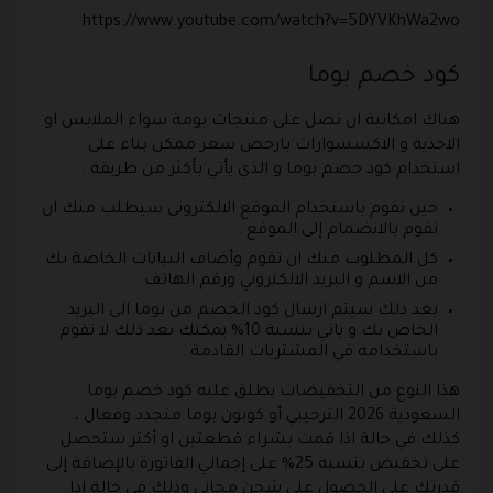
https://www.youtube.com/watch?v=5DYVKhWa2wo
كود خصم بوما
هناك امكانية ان تصل على منتجات بومة سواء الملابس او
الاحذية و الاكسسوارات بارخص سعر ممكن بناء على
استخدام كود خصم بوما و الذي يأتي بأكثر من طريقة .
حين تقوم باستخدام الموقع الالكتروني سيطلب منك ان
تقوم بالانضمام إلى الموقع .
كل المطلوب منك ان تقوم وأضاف البيانات الخاصة بك
من الاسم و البريد الالكتروني ورقم الهاتف .
بعد ذلك سيتم ارسال كود الخصم من بوما الى البريد
الخاص بك و ياتي بنسبة 10% يمكنك بعد ذلك لا تقوم
باستخدامه في المشتريات القادمة .
هذا النوع من التخفيضات يطلق عليه كود خصم بوما
السعودية 2026 الترحيبي أو كوبون بوما متجدد وفعال ،
كذلك في حالة اذا قمت بشراء قطعتين او أكثر ستحصل
على تخفيض بنسبة 25% على إجمالي الفاتورة بالإضافة إلى
قدرتك على الحصول على شحن مجاني وذلك في حالة إذا