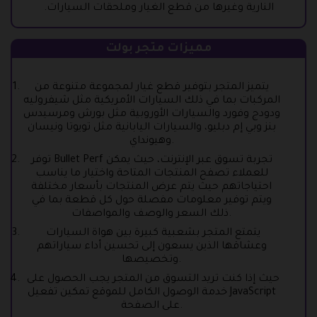
النارية وغيرها من قطع الغيار وملحقات السيارات.
مميزات متجر بولت
يتميز المتجر بتوفير قطع غيار لمجموعة متنوعة من
المركبات بما في ذلك السيارات الأمريكية مثل شيفروليه
ودودج وفورد والسيارات الأوروبية مثل بورش ومرسيدس
بنز وبي إم دبليو، والسيارات اليابانية مثل تويوتا ونيسان
وهيونداي.
توفر Bullet Perf تجربة تسوق عبر الإنترنت، حيث يمكن
للعملاء تصفح المنتجات المتاحة واختيار ما يناسب
احتياجاتهم حيث يتم عرض المنتجات بأسعار مختلفة
ويتم توفير معلومات مفصلة حول كل قطعة بما في
ذلك السعر والوصف والمواصفات.
يتمتع المتجر بشعبية كبيرة بين هواة السيارات
وعشاقها الذين يسعون إلى تحسين أداء سياراتهم
وتخصيصها.
حيث إذا كنت تريد التسوق من المتجر يجب الحصول على
خدمة الوصول الكامل للموقع تمكين تفعيل JavaScript
على الصفحة.