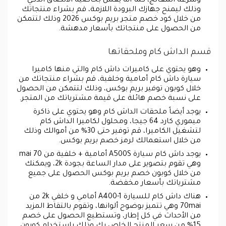
وسرعة المعالج، كما أنه يعمل بخاصية الاتصاق الذكي
وذلك ليمنح جهازك البرودة اللازمة، قم بشراء منتجاتك
من خلال كود خصم متجر بريم بوكس 2026 وذلك لتتمكن
من الحصول على منتجاتك بأسعار مدهشة.
قسم الداش كام وملحقاتها
وهو يحتوي على كاميرات داش كام والتي منها كاميرا
سيارة داش كام أمامية وخلفية، قم بشراء منتجاتك من
خلال كوبون توفير بريم بوكس، وذلك لتتمكن من الحصول
على نسبة خصم هائلة على قيمة مشترياتك من المتجر.
يوجد أيضاً ملحقات الداش كام وهو يحتوي على ذاكرة
ميموري كارد 64 جيجا، ومحلول لكاميرا الداش كام
لتشغيل الكاميرا، قم توفير حتى 30% من أموالك وذلك
من خلال استعمالك لرمز خصم بريم بوكس.
يوجد داش كام سيارة A500S أمامية + خلفية من 70 mai
وهي تقوم بتصوير على مدار الساعة بجودة 2k، ويمكنك
من خلال كوبون خصم بريم بوكس الحصول على جميع
مشترياتك بأسعار مخفضة.
هناك داش كام للسيارة A400-1 أمامي و خلفي 2k من
70mai وهي تتميز بوضوح ألوانها، وتقوم بالتقاط المزيد
من الأحداث في كل إطار، وتستطيع الحصول على خصم