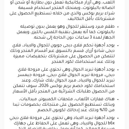
اللعب، وهي أزرار ميكانيكية تعمل دون بطارية أو شحن أو
اتصاله بالبلوتوث، ويمنحك المتجر استخدام قسيمة
شراء بريم بوكس والذي من خلاله تستطيع الحصول على
مشترياتك بأقل التكاليف.
طقم مبرد وستنقر للجوال وهو يعمل بدون توصيله
بالبلوتوث كما أنه يعمل بتقنية اللمس بالليزر، ويعمل
الجهاز لمدة 3 ساعات دون الحاجة إلى شحنه.
يوجد أجهزة تحكم فلاي ديجى جويون للجوال والايباد، فلاي
ديجى شادو أزرار، قسم بالتسوق عبر أقسام المتجر وذلك
لتتمكن من الحصول على مشترياتك بتخفيضات مميزة
وذلك عند استخدامك لكود المتجر.
يوجد أجهزة تبريد الجوال وهي تحتوي على مروحة فلاي
ديجي، مروحة تبريد الجوال فلاي ديجى، مروحة جيمسر
تبريد للجوال والايباد، مبرد الجوال بلاك شارك، وعند
استخدامك لكود خصم بريم بوكس 2026، سوف تتمكن
من الحصول طلباتك الشرائية من المتجر بأقل الأسعار.
هناك قفازات الألعاب، ملحقات الكمبيوتر، ميداليات،
وبذلك تستطيع الحصول على منتجاتك بخصومات تبدا
من 10% وذلك عند إدخالك لكوبون الخصم.
يوجد أجهزة تبريد الايباد وهي تحتوي على مروحة فلاي ديجي
b6x للجوال والايباد، وهي تعمل على الحفاظ على جهازك