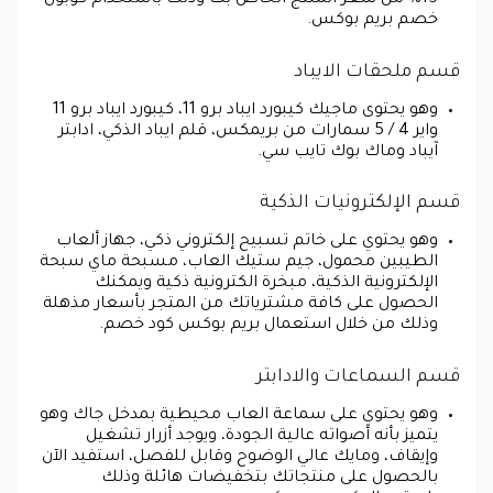
15% من سعر المنتج الخاص بك وذلك باستخدام كوبون
خصم بريم بوكس.
قسم ملحقات الايباد
وهو يحتوى ماجيك كيبورد ايباد برو 11، كيبورد ايباد برو 11
واير 4 / 5 سمارات من بريمكس، قلم ايباد الذكي، ادابتر
آيباد وماك بوك تايب سي.
قسم الإلكترونيات الذكية
وهو يحتوي على خاتم تسبيح إلكتروني ذكي، جهاز ألعاب
الطيبين محمول، جيم ستيك العاب، مسبحة ماي سبحة
الإلكترونية الذكية، مبخرة الكترونية ذكية ويمكنك
الحصول على كافة مشترياتك من المتجر بأسعار مذهلة
وذلك من خلال استعمال بريم بوكس كود خصم.
قسم السماعات والادابتر
وهو يحتوي على سماعة العاب محيطية بمدخل جاك وهو
يتميز بأنه أصواته عالية الجودة، ويوجد أزرار تشغيل
وإيقاف، ومايك عالي الوضوح وقابل للفصل، استفيد الآن
بالحصول على منتجاتك بتخفيضات هائلة وذلك