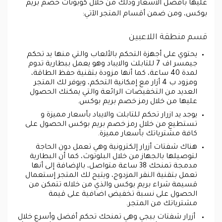
عليها بأفضل الأسعار وذلك من خلال كوبونات خصم بريم
بوكس، ومن ضمن أقسام المتجر الآتي:
قسم منطقة اللاعبين
يحتوي على أجهزة التحكم بالألعاب والتي منها يد تحكم
جيمسر اف 7 للتابلت والايباد وهو يعمل ببطارية تدوم
لمدة 40 ساعة، كما أنها مزودة بتقنية حفظ الطاقة،
ومزود ب 4 أزار مع إمكانية التحكم، ويوفر لك المتجر
العديد من التخفيضات الرائعة والتي يمكنك الحصول
عليها من خلال رمز خصم بريم بوكس.
يوجد يد ازرار تحكم للتابلت والايباد بأسعار مميزة و
تستطيع من خلال رمز خصم بريم بوكس الحصول على
كافة مشترياتك بأسعار مميزة.
هناك شفتات أزرار إلكترونية وهي تعمل دون الحاجة
لتوصيلها بالجهاز من خلال البلوتوث، كما أن البطارية
مدمجة تمنحك 38 ساعة متواصل، بالإضافة إلى أنها
تعمل بتقنية النقر المزدوج، ويتيح لك المتجر إستعمال
قسيمة شراء بريم بوكس والذي من خلاله تتمكن من
الحصول على نسبة تخفيض اضافية على قيمة
مشترياتك من المتجر.
أزرار شفتات ببجي وهي تمنحك تحكم أفضل وأسرع خلال