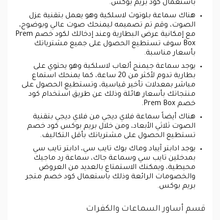
باستعمال كود بريم بوكس.
هناك سماعة بلوتوث لاسلكية وهو يعمل بتقنية عزل
الصوت، وقم تم تصميمه ليمنحك صوت عالي وبوضوح،
مع إمكانية عرض البطارية وعند إدخالك لكود خصم Prem
Box سوف تستطيع الحصول على جميع مشترياتك
بأسعار مناسبة.
يوجد سماعة جيمنج ألعاب لاسلكية وهو يحتوي على
بطارية تدوم لأكثر من 20 ساعة، كما يمنحك استماع
مباشر بمعدلات تأخير قياسية، وتستطيع الحصول على
منتجاتك بأسعار هائلة وذلك عن طريق استخدام كود
خصم Prem Box.
هناك أيضاً سماعة فلاي ديجي من فلاي ديجي بتقنية
الصوت ثلاثي الأبعاد، ومن خلال بريم بوكس كود خصم
تستطيع الحصول على مشترياتك بأقل التكاليف.
يوجد ادابتر آيباد وماك بوك تايب سي، ادابتر تايب سي
بمدخلين تايب سي وسماعة جاك، سماعة رد ماجيك
محيطية، ويمكنك الاستمتاع بالعديد من العروض
والخصومات الرائعة وذلك باستعمال كود خصم متجر
بريم بوكس.
قسم أساور السماعات والكفرات