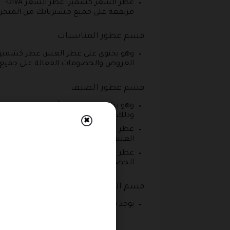
مرتفعة على جميع مشترياتك من المتجر 
قسم عطور المناسبات
العروض والخصومات الفعالة على جميع 
قسم عطور الصيف
وذلك عند إضافة كود موقع برهان قبل تأ
✖
العنبر، ويمكنك توفير حتى 60% من قيمة مشترياتك وذلك عند إدراج كود خصم برهان.
الخصومات الموجودة الآن ذلك من خلال بر
قسم الهدايا
يوجد بوكس هدايا فارغ والذي يستخدم لو