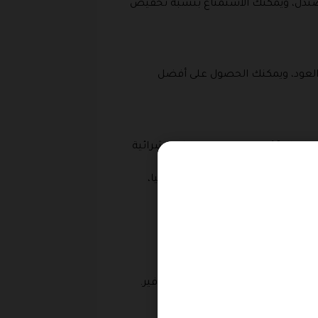
ي والعنبر، وخشب الصندل، ويمكنك الاستمتاع بنسبة تخفيض
وة ورائحة العود، عطر العود، ويمكنك الحصول على أفضل
وهو يشتمل على عطر أورميلا وهو عبارة عن رائحة الزهور البيضاء، الباتشولي، قاردينيا، ويمنحك كود التوفير قد يتجاوز الـ 40% على كافة طلباتك الشرائية
 ال VERDE وهو مكون من رائحة الجريب فروت، التوت البري، المسك، الفانيليا،
عطر ال Lavender وهو مكون من المسك الأبيض، فانيليا مدغشقر، لافندر فرنسا اليوسفي، وتستطيع الحصول على تخفيض مضاعف 10% فوق
لمفضل وذلك عند تفعيل كود التوفير.