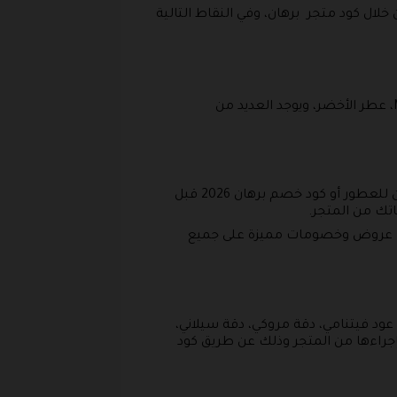
لال كود متجر برهان، وفي النقاط التالية
وهو يوفر لك مجموعة من العطور ذات الرائحة الطيبة والتي منها عطر لاڤير، عطر بيلار، عطر توناي، عطر MOND، عطر الأخضر، ويوجد العديد من
وهو يحتوي على عطر 85 المكونة من لافندر، ريحان وبخور، دهن العود والأخشاب، ويمكنك تفعيل كود خصم برهان للعطور أو كود خصم برهان 2026 قبل
عطر 86 والذي يحتوي على روائح متعددة من التوت والورد وخشب الصندل والعنبر، ويقدم كود خصم برهان 2026 عروض وخصومات مميزة على جميع
عود فيتنامي، دقة مروكي، دقة سيلاني،
راءها من المتجر وذلك عن طريق كود