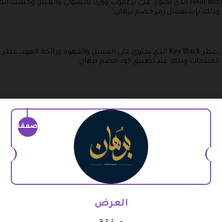
عطر الشعر كشمير، عطر الشعر HAIR MIST -DIVA الذي يحتوي على برغموت وورد، باتشول
وذلك بإستعمال رمز خصم برهان.
وهو يحتوي على عطر العنبر، عطر كشمير، عطر Key Black الذي يحتوي على العسل والقه
المنتجات وذلك عند تطبيق كود خصم برهان.
كيد عملية الشراء الخاصة بك.
عطر المسك وهو يحتوي على ياسمين وورد، ومسك أبيض، ويوجد عطر
صفقة
ومو كود برهان.
ضع الهدايا بداخله، ويمكنك الحصول على خصم شراء مذهل على عطر ا
العرض