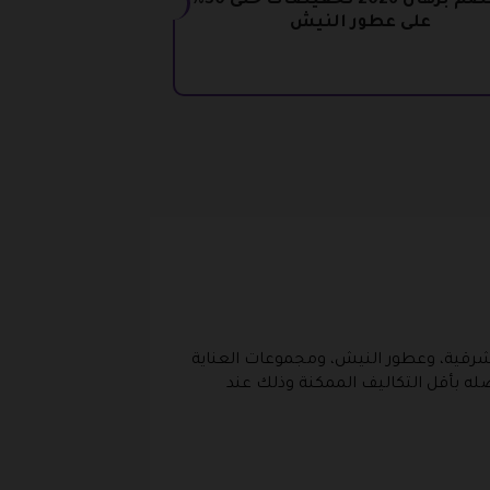
كود خصم برهان 2026 تخفيضات حتى 30%
على عطور النيش
ور الشرقية، وعطور النيش، ومجموعات العناية
ه بأقل التكاليف الممكنة وذلك عند