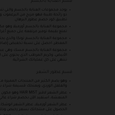
قسم العناية بالجسم
يوجد مجموعات العناية بالجسم والتي تت
ذو رائحة طيبة فهو مزيج من البرغموت 
تطبيق كود خصم عطور البرهان.
مجموعة العناية بالجسم أورميلا وهو م
تمتع بقيمة توفير مرتفعة على جميع أغ
مجموعة العناية بالجسم تونكا والذي ي
المعطر، احصل على نسبة تخفيض إضافية قد تصل قيمتها إلى 40% وذلك عند ال
مجموعة العناية بالجسم مسك وهي عبارة
الأبيض، وكريم المرطب الذي يحتوي على
تنتهي على كل عملياتك الشرائية.
قسم عطور الشعر
والفلفل الوردي، ويمنحك قسيمة شراء برهان تخفيض هائل 
عطر الشعر لاڤ
المنعشة، استفيد الآن بخصم شراء عالي
عطر الشعر أورميلا، عطر الشعر انوشكا، 
الحصول على منتجاتك بسعر رخيص وذلك