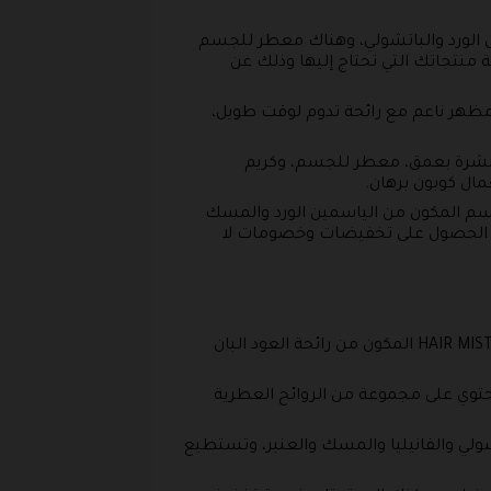
ى الورد والباتشولي، وهناك معطر للجسم
نتجاتك التي تحتاج إليها وذلك عن
ظهر ناعم مع رائحة تدوم لوقت طويل،
البشرة بعمق، معطر للجسم، وكريم
سم المكون من الياسمين الورد والمسك
من الحصول على تخفيضات وخصومات لا
وهو يضم الكثير من المنتجات المميزة مثل عطر الشعر برائحة المسك، عطر الشعر N25، عطر الشعر HAIR MIST MOND المكون من رائحة العود البان
ي الذي يحتوي على مجموعة من الروائح العطرية
شولي والفانيليا والمسك والعنبر، وتستطيع