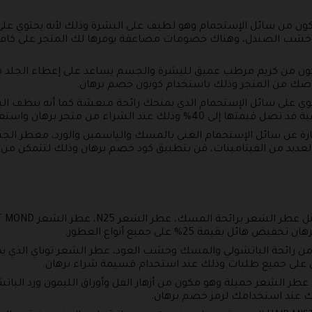
كون من سائل الإستحمام وهو لطيف على البشرة وذلك لأنه يحتوي عل
وخشب الصندل، وهناك خصومات مضاعفة يوفرها لك المتجر على كافة م
كون من كريم مرطب عميق للبشرة والجسم يساعد على إعطاء الجلد م
راضك من المتجر وذلك باستخدام كوبون خصم برهان.
حتوي على سائل الإستحمام الذي يمنحك رائحة منعشة كما أنه ينظف 
شراء من متجر برهان واستعمال كوبون برهان.
 عن سائل الإستحمام الغني بالمسك والياسمين والورد، معطر الج
 العديد من الفيتامينات، قن بتطبيق كود خصم برهان وذلك لتتمكن 
بقيمة 25% على جميع أنواع العطور.
ير HAIR MIST وهو مكون من رائحة الباتشولي والمسك وخشب العود، عطر الشعر تونا
 على جميع طلبات وذلك عند استخدام قسيمة شراء برهان.
عطر الشعر جميلة وهو مكون من أزهار الفل وأوراق الليمون ورد البات
 عند استخدامك لرمز خصم برهان.