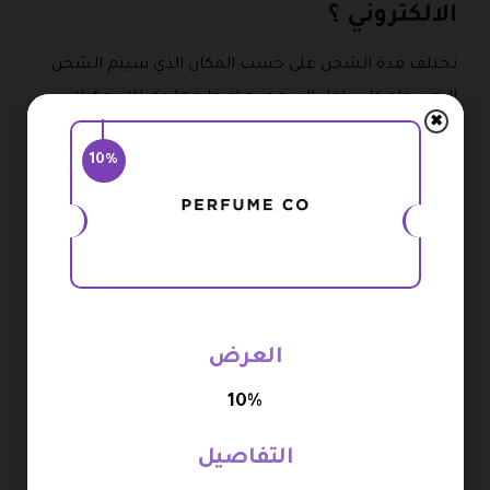
الالكتروني ؟
تختلف مدة الشحن على حسب المكان الذي سيتم الشحن
إليه سواء كان داخل السعوديه او خارجها وكذلك يمكنك
✖
استخدام كود خصم برفيوم كو على جميع المشتريات التي
10%
ترغب في الحصول عليها بسعر رخيص .
فين الشحن والتوصيل داخل مدينة الرياض يتطلب ساعتين
فقط من وقت الطلب اما الشحن الى باقي مناطق المملكه
العربيه السعوديه والمدن فانها يتطلب من يوم عمل الى
ثلاثة ايام عمل والشحن الى كل من الإمارات والكويت وقطر
وعمان والبحرين والأردن يتطلب من ثلاثه ايام عمل الى
العرض
خمسة ايام عمل في المتوسط .
10%
وسائل الدفع المتوفرة في متجر بيرفيوم كوم
التفاصيل
يوفر المتجر الإلكتروني العديد من وسائل الدفع التي تسهل