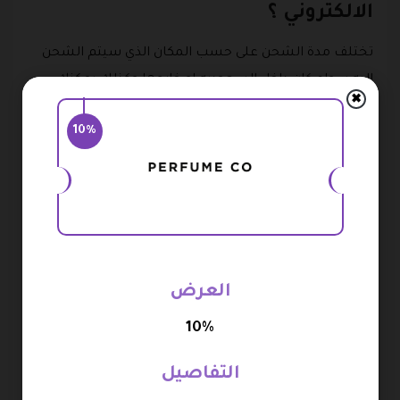
الالكتروني ؟
تختلف مدة الشحن على حسب المكان الذي سيتم الشحن
إليه سواء كان داخل السعوديه او خارجها وكذلك يمكنك
✖
استخدام كود خصم برفيوم كو على جميع المشتريات التي
10%
ترغب في الحصول عليها بسعر رخيص .
فين الشحن والتوصيل داخل مدينة الرياض يتطلب ساعتين
فقط من وقت الطلب اما الشحن الى باقي مناطق المملكه
العربيه السعوديه والمدن فانها يتطلب من يوم عمل الى
ثلاثة ايام عمل والشحن الى كل من الإمارات والكويت وقطر
وعمان والبحرين والأردن يتطلب من ثلاثه ايام عمل الى
العرض
خمسة ايام عمل في المتوسط .
10%
وسائل الدفع المتوفرة في متجر بيرفيوم كوم
التفاصيل
يوفر المتجر الإلكتروني العديد من وسائل الدفع التي تسهل