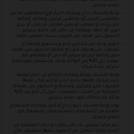
خصم برغرايزر.
وجبة كلاسيك دجاج ويمكنك اختيار نوع البطاطس ما بين
بطاطس بالجبن أو بطاطس فرايززر، ويمكنك إضافة
جبن زيادة، أو صوص، أو بصل مكرمل، أو رمان، أو بيرى
بيرى، أو دبلها، ويمكنك من خلال كود خصم برغرايزر
الحصول على طلبك من المتجر بنسبة تخفيض رائعة.
متوفر وجبة دبل ميلتايززر لحم وتستطيع إضافة أي
تعديلات على وجبتك مثل أنه يمكنك الحصول على طلبك
بدون إضافة جبن أو صوص أو خس أو طماطم، قم
بتوفير حتي 30% من أموالك وذلك بإستعمال رموز خصم
برغرايزر عند الشراء.
وجبة كلاسيك تورتيلا ويمكنك التحكم في حجم الوجبة،
حيث يمكنك طلبها بحجم عادي أو كبير ويأتي معها
مشروب غازي وفرايززر، وتستطيع الحصول على طلباتك
الشرائية من المتجر بتخفيضات تصل إلى أكثر من 35%
وذلك عند إدخالك لكود خصم برغرايزر.
يوجد وجبة كلاسيك كيتو دجاج أو لحم، ويمكنك الاستمتاع
بالعديد من التخفيضات المميزة وذلك بإستعمال كود
خصم برغرايزر.
برغر فرايد تشيكن، بادر الآن بطلب وجبتك المفضلة من
المتجر وذلك لتتمكن من الحصول عليها بتخفيض عالي.