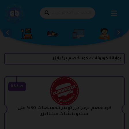
طي
حتوى
بوابة الكوبونات
كود خصم برغرايزر
>
صفقة
كود خصم برغرايزر تويتر تخفيضات 30% على
سندويتشات ميلتايزر