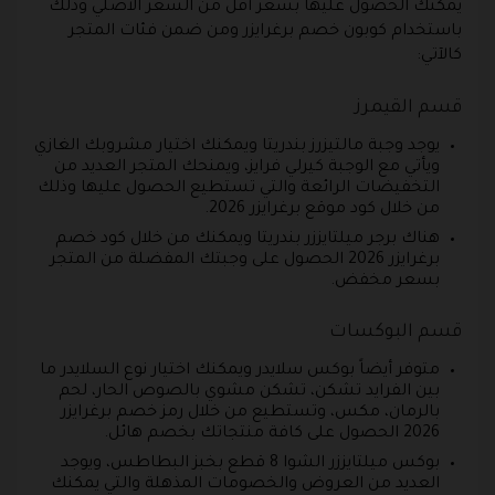
يمكنك الحصول عليها بسعر أقل من السعر الأصلي وذلك
باستخدام كوبون خصم برغرايزر ومن ضمن فئات المتجر
كالآتي:
قسم القيمرز
يوجد وجبة مالتيزرز بندريتا ويمكنك اختيار مشروبك الغازي
ويأتي مع الوجبة كيرلي فرايز، ويمنحك المتجر العديد من
التخفيضات الرائعة والتي تستطيع الحصول عليها وذلك
من خلال كود موقع برغرايزر 2026.
هناك برجر ميلتايززر بندريتا ويمكنك من خلال كود خصم
برغرايزر 2026 الحصول على وجبتك المفضلة من المتجر
بسعر مخفض.
قسم البوكسات
متوفر أيضاً بوكس سلايدر ويمكنك اختيار نوع السلايدر ما
بين الفرايد تشكن، تشكن مشوي بالصوص الحار، لحم
بالرمان، مكس، وتستطيع من خلال رمز خصم برغرايزر
2026 الحصول على كافة منتجاتك بخصم هائل.
بوكس ميلتايززر الشوا 8 قطع بخبز البطاطس، ويوجد
العديد من العروض والخصومات المذهلة والتي يمكنك