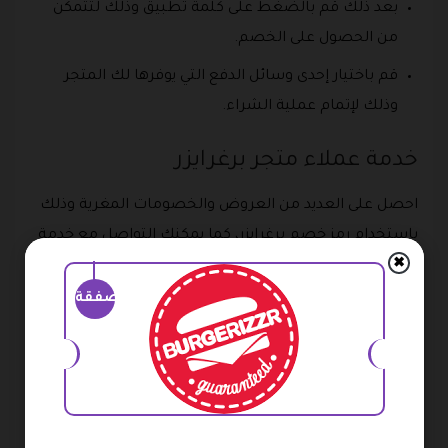
بعد ذلك قم بالضغط على كلمة تطبيق وذلك لتتمكن
من الحصول على الخصم.
قم باختيار إحدى وسائل الدفع التي يوفرها لك المتجر
وذلك لإتمام عملية الشراء.
خدمة عملاء متجر برغرايزر
احصل على العديد من العروض والخصومات المغرية وذلك
باستخدام رمز خصم برغرايزر، كما يمكنك التواصل مع خدمة
✖
العملاء الخاصة بالمتجر في حالة تواجد أي تساؤلات أو
استفسارات عبر أحد الطرق التالية وهي:
صفقة
يمكنك التواصل معهم عبر الرقم الآتي وهو 920022997.
وتستطيع التواصل معهم عبر البريد الإلكتروني الخاص
بهم وهو
info@burgerizzr.com
.
ولا تنسي إدخال كود خصم Burgerizzr عند الشراء وذلك