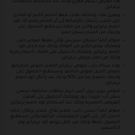
هذا العرض بسعر مغري وذلك عند استخدام تخفبضات
برغرايزر.
ونغززز، نقت ويمكنك طلب منها الحجم الكبير أو العادي
على حسب رغبتك، بالإضافة إلى أن المتجر يقدم لك كود
خصم برغرايزر والذي من خلاله تستطيع الحصول على
وجبتك من المتجر بسعر مميز.
متوفر أيضاً تشيكن ستربس ويأتي معها صوص جبن،
ويمكنك توفير الكثير من أموالك وذلك عند إدخال كود
خصم برغرايزر، ويمكنك الحصول على طلبك بأسعار رمزية
وذلك من خلال عروض برغرايزر.
يوجد سناك راب، صوص برغرايزر المميز، صوص الباربكيو،
صوص الجبن صوص البافلو، وتستطيع الحصول على
وجبتك بخصم يبدأ من 10% وذلك عند إدخال كود خصم
برغرايزر.
صوص بيري بيري، آيس كريم بنكهات مختلفة، بيبسي،
سفن آب، ميرندا، ديو، ويمكنك الحصول على أفضل
العروض الحصرية وذلك عند استخدام كود خصم برغرايزر.
متوفر أيضاً بيبسي دايت، عصير تفاح، عصير برتقال، مياه،
احصل الآن على أقوي التخفيضات الرائعة والتي تستطيع
الحصول عليها وذلك من خلال برومو كود برغرايزر يوم
التأسيس.