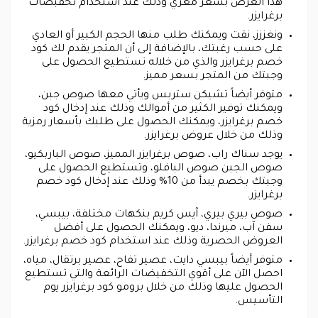
هذا العرض بسعر مغري وذلك عند استخدام تخفبضات
برغرايزر.
ونغززز، نقت ويمكنك طلب منها الحجم الكبير أو العادي
على حسب رغبتك، بالإضافة إلى أن المتجر يقدم لك كود
خصم برغرايزر والذي من خلاله تستطيع الحصول على
وجبتك من المتجر بسعر مميز.
متوفر أيضاً تشيكن ستربس ويأتي معها صوص جبن،
ويمكنك توفير الكثير من أموالك وذلك عند إدخال كود
خصم برغرايزر، ويمكنك الحصول على طلبك بأسعار رمزية
وذلك من خلال عروض برغرايزر.
يوجد سناك راب، صوص برغرايزر المميز، صوص الباربكيو،
صوص الجبن صوص البافلو، وتستطيع الحصول على
وجبتك بخصم يبدأ من 10% وذلك عند إدخال كود خصم
برغرايزر.
صوص بيري بيري، آيس كريم بنكهات مختلفة، بيبسي،
سفن آب، ميرندا، ديو، ويمكنك الحصول على أفضل
العروض الحصرية وذلك عند استخدام كود خصم برغرايزر.
متوفر أيضاً بيبسي دايت، عصير تفاح، عصير برتقال، مياه،
احصل الآن على أقوي التخفيضات الرائعة والتي تستطيع
الحصول عليها وذلك من خلال برومو كود برغرايزر يوم
التأسيس.