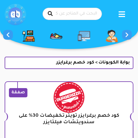
طي
حتوى
بوابة الكوبونات
كود خصم برغرايزر
>
صفقة
كود خصم برغرايزر تويتر تخفيضات 30% على
سندويتشات ميلتايزر