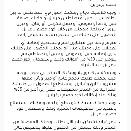
خصم برغرايزر.
وجبة كلاسيك دجاج ويمكنك اختيار نوع البطاطس ما بين
بطاطس بالجبن أو بطاطس فرايززر، ويمكنك إضافة
جبن زيادة، أو صوص، أو بصل مكرمل، أو رمان، أو بيرى
بيرى، أو دبلها، ويمكنك من خلال كود خصم برغرايزر
الحصول على طلبك من المتجر بنسبة تخفيض رائعة.
متوفر وجبة دبل ميلتايززر لحم وتستطيع إضافة أي
تعديلات على وجبتك مثل أنه يمكنك الحصول على طلبك
بدون إضافة جبن أو صوص أو خس أو طماطم، قم
بتوفير حتي 30% من أموالك وذلك بإستعمال رموز خصم
برغرايزر عند الشراء.
وجبة كلاسيك تورتيلا ويمكنك التحكم في حجم الوجبة،
حيث يمكنك طلبها بحجم عادي أو كبير ويأتي معها
مشروب غازي وفرايززر، وتستطيع الحصول على طلباتك
الشرائية من المتجر بتخفيضات تصل إلى أكثر من 35%
وذلك عند إدخالك لكود خصم برغرايزر.
يوجد وجبة كلاسيك كيتو دجاج أو لحم، ويمكنك الاستمتاع
بالعديد من التخفيضات المميزة وذلك بإستعمال كود
خصم برغرايزر.
برغر فرايد تشيكن، بادر الآن بطلب وجبتك المفضلة من
المتجر وذلك لتتمكن من الحصول عليها بتخفيض عالي.