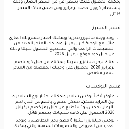
يمكنك الحصول عليها بسعر أقل من السعر الأصلي وذلك
باستخدام كوبون خصم برغرايزر ومن ضمن فئات المتجر
كالآتي:
قسم القيمرز
يوجد وجبة مالتيزرز بندريتا ويمكنك اختيار مشروبك الغازي
ويأتي مع الوجبة كيرلي فرايز، ويمنحك المتجر العديد من
التخفيضات الرائعة والتي تستطيع الحصول عليها وذلك
من خلال كود موقع برغرايزر 2026.
هناك برجر ميلتايززر بندريتا ويمكنك من خلال كود خصم
برغرايزر 2026 الحصول على وجبتك المفضلة من المتجر
بسعر مخفض.
قسم البوكسات
متوفر أيضاً بوكس سلايدر ويمكنك اختيار نوع السلايدر ما
بين الفرايد تشكن، تشكن مشوي بالصوص الحار، لحم
بالرمان، مكس، وتستطيع من خلال رمز خصم برغرايزر
2026 الحصول على كافة منتجاتك بخصم هائل.
بوكس ميلتايززر الشوا 8 قطع بخبز البطاطس، ويوجد
العديد من العروض والخصومات المذهلة والتي يمكنك