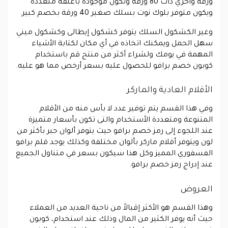
ورقة وأخري ذات 80 ورقة وتكون موجودة بأغلفة متعددة
ويكون متوفر بلوك نوت بسلك صغير 40 ورقة بخصم كبير.
وغير الكشكول السلك يتوفر كشكول إيطالى وكشكول ميني
سهل الحمل ويمكنك اتخاذه في أي مكان لكتابة الأشياء
المهمة في يومك ولشراء أكثر من منتج قم باستخدام
كوبون خصم برافو للحصول عليه بسعر أرخص مما هو عليه.
الأقلام العادية والماركر
وفي هذا القسم يتم توفير عدد لا بأس منه من الأقلام
المتنوعة ومتعددة الأستخدام والتى تكون بأسعار متميزة
عند اللجوء إلى رمز خصم برافو حيث يتوفر ألوان حبر بأكثر من
لون ويتوفر أقلام ماركر بألوان مختلفة وكذلك يوجد قلم برافو
الفسفوري المميز وكل هذا سيكون بسعر في متناول الجميع
عند إدراج رمز خصم برافو.
العروض
وهذا القسم هو الأكثر إقبالاً من ناحية العديد من العملاء
حيث أنه يوفر الكثير من المال وذلك عند استخدام، كوبون