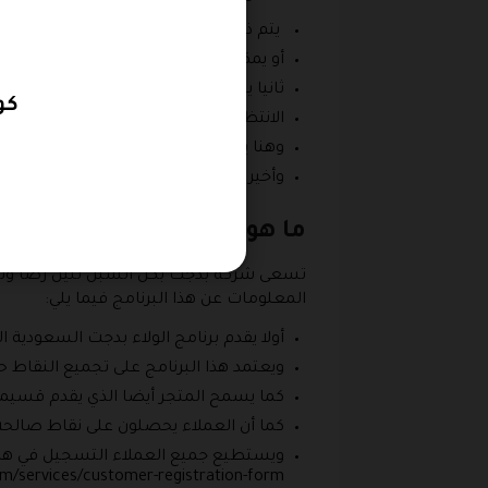
يتم ذلك بطريقتين أولا عن طريق الدخول
أو يمكن تنزيل التطبيق من خلال النقر على الرابط التالي p/budget-car-hire/id1027783891?mt=8
ثانيا يتم النقر على كلمة تنزيل التي توجد 
كود خصم t
الانتظار حتى يتم انتهاء التحميل بدرجة 100٪ وبعد ذلك يتم تثبيت التطبيق علي الهاتف.
وهنا يتم تسجيل الدخول عن طريق رقم الها
وأخيرا يستطيع المستخدم القيام بحجز أ
ما هو برنامج الولاء بدجت ا
تسعى شركة بدجت بكل السبل لنيل رضا وتقدي
المعلومات عن هذا البرنامج فيما يلي:
أولا يقدم برنامج الولاء بدجت السعودية
ويعتمد هذا البرنامج على تجميع النقاط 
كما يسمح المتجر أيضا الذي يقدم قسيمة ش
كما أن العملاء يحصلون على نقاط صالحة م
ويستطيع جميع العملاء التسجيل في هذا
m/services/customer-registration-form.