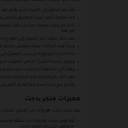
يجب اتباع خطوات بسيطة لكي يتم الحجز داخ
أولا يتم الدخول إلى المتجر الذي يقدم كود خصم بدجت ع
كما يمكنك أيضا تنزيل التطبيق الخاص با
ثانيا يتم إجراء عملية حجز من خلال الص
من هنا.
بعد ذلك سوف يتم التحويل إلى نموذج الح
وتبدأ هذه البيانات بقيام العميل باختيار
ثالثا اختيار الموقع الذي يرغب العميل في 
ويقوم بتحديد التاريخ الخاص بالموعد الذ
وهنا تأتي الخطوة الخاصة ب كود خصم ب
بعد ذلك يتم إضافة رقم البطاقة الخاصة 
وأخيرا مع كتابة اسم العائلة ثم النقر على
مميزات متجر بدجت
يعد متجر بدجت هو واحد من أفضل المتاجر ال
أولا توفر بدجت طريقة حجز سهلة وبسيطة 
يحصلون على رمز خصم بدجت.