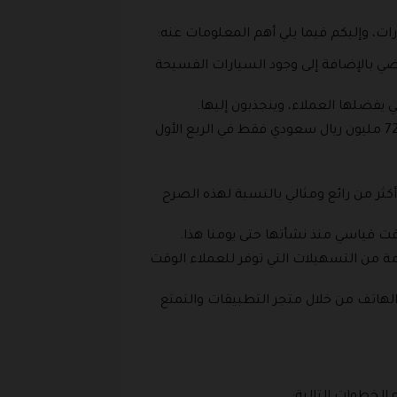
، وإليكم فيما يلي أهم المعلومات عنه:
ضي بالإضافة إلى وجود السيارات الفسيحة
 يفضلها العملاء، وينجذبون إليها.
وتعتبر شركة بدجت من أنجح الشركات التي تعمل في هذا المجال، حيث بلغت نسبة الأرباح الخاصة بها حوالي 723 مليون ريال سعودي فقط في الربع الأول
 حوالي 5٪ من قيمة رأس المال وهذا الأمر أكثر من رائع ومثالي بالنسبة لهذه الصرح
وقت قياسي منذ نشأتها حتى يومنا هذا.
ة من التسهيلات التي توفر للعملاء الوقت
لهاتف من خلال متجر التطبيقات والتمتع