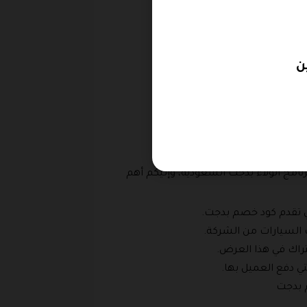
امج الولاء بدجت السعودية، وإليكم أهم
لتي تقدم كود خصم بدجت.
ث السيارات من الشركة.
شتراك في هذا العرض.
تي دفع العميل بها.
م بدجت