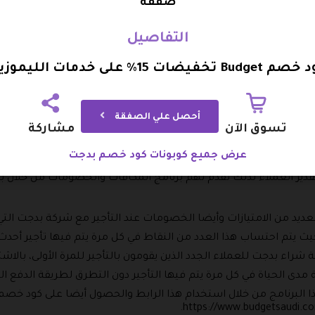
صفقة
 إلى متجر التطبيقات وكتابة تطبيق بدجت.
التفاصيل
https://itunes.apple.com/sa/ap.
أمامك.
Budge تخفيضات 15% على خدمات الليموزين
تف أو عن طريق البريد الإلكتروني.
حد السيارات من الأسطول المتاح والتمتع أيضا برمز خصم بدجت.
أحصل علي الصفقة
تسوق الآن
مشاركة
لسعودية؟
عرض جميع كوبونات كود خصم بدجت
ر العملاء لذلك تقدم لهم برنامج المكافآت والخصومات من خلال برن
 العديد من الامتيازات وأيضا الخصومات عند التأجير مع شركة بدجت ا
حيث يتم احتساب هذا العدد من النقاط في كل مرة يتم فيها تأجير أحد
راء بدجت للعملاء الجدد الذين يقومون بالتأجير للمرة الأولى، بالا
دى الحياة في كل مرة يتم فيها التأجير دون التطرق لطريقة الدفع ال
 البرنامج من خلال استخدام هذا الرابط والحصول أيضا على كود خص
https://www.budgetsaudi.co