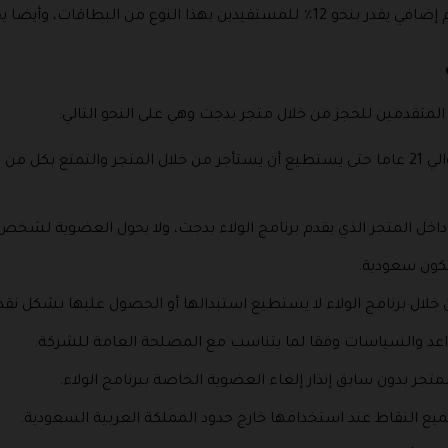
طاقات، وأيضا يحصلون على كود بدجت أيضا.
المتقدمين للحجز من خلال متجر بدجت وهي على النحو التالي:
أولا أن يكون المستأجر لا يقل عمره عن حوالي 21 عاما حتى يستطيع أن يستأجر من خلال الم
ل المتجر الذي يقدم برنامج الولاء بدجت، ولا يحول العضوية لشخص 
تكون سعودية.
 خلال برنامج الولاء لا يستطيع استبدالها أو الحصول عليها بشكل نق
قواعد والسياسات وفقا لما يتناسب مع المصلحة العامة للشركة.
جر بدون سابق إنذار إلغاء العضوية الخاصة ببرنامج الولاء.
يع النقاط عند استخدامها خارج حدود المملكة العربية السعودية.