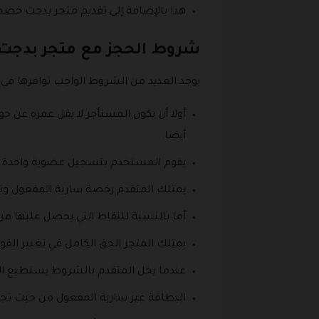
هذا بالإضافة إلى تقديم متجر بدجت خصم إضافي يقدر بنحو 12٪ للمستفيدين بهذا النوع من الب
شروط الحجز مع متجر بدجت
يوجد العديد من الشروط الواجب توافرها في 
أيضا.
يقوم المستخدم بتسجيل عضوية واحدة داخ
يمتلك المتقدم رخصة سارية المفعول و
أما بالنسبة للنقاط التي يحصل عليها من
يمتلك المتجر الحق الكامل في تغيير ال
عندما يخل المتقدم بالشروط يستطيع المت
البطاقة غير سارية المفعول من حيث تجم