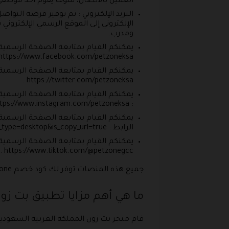
العميل بالاتصال، سوف يقوم أحد موظفي خ
البريد الإلكتروني : تم توفير فرصة التواص
الإلكتروني إلى الموقع الرسمي الإلكتروني
ومدرب.
يمكنكم القيام بمتابعة الصفحة الرسمية 
https://www.facebook.com/petzoneksa .
يمكنكم القيام بمتابعة الصفحة الرسمية ع
https://twitter.com/petzoneksa .
يمكنكم القيام بمتابعة الصفحة الرسمية 
: https://www.instagram.com/petzoneksa/ .
يمكنكم القيام بمتابعة الصفحة الرسمية
الرابط : https://snapchat.com/add/petzone1?sender_web_id=389a6ff4-7f76-49e5-957f-547a5905cb5b&device_type=desktop&is_copy_url=true .
يمكنكم القيام بمتابعة الصفحة الرسمية 
https://www.tiktok.com/@petzonegcc .
جميع هذه المنصات توفر لك كود خصم petzone للحصول على التخفيضات .
ما هي أهم مزايا تطبيق بت زون ا
قام متجر بت زون المملكة العربية السعودية