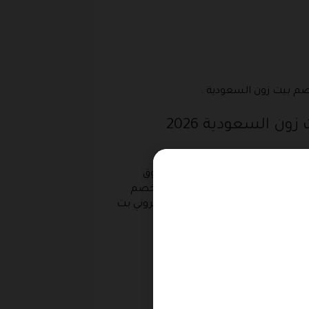
صم بيت زون السعودية .
ننشر أشهر وأحدث أكواد وكوبونات الخصم والتوفير داخل المتجر الإلكتروني بت زون السعودية 2026
سبة خصم مميزة عند الشراء والتسوق
ول طلب والحصول على الفور بنسبة خصم
الخصم والتوفير داخل المتجر الإلكتروني بت