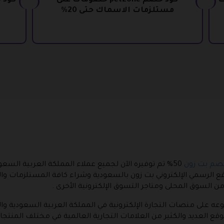
ت
كود خصم petzone خصومات على
كود 
مستلزمات الاسماك حتى 20%
صم بت زون
50% تم توفيره الآن لجميع عملاء المملكة العربية السعو
وقع الرسمي الإلكتروني بت زون بالسعودية وشراء كافة المستلزمات وا
 السوق المحلى ومتاجر التسوق الإلكترونية الأخرى .
لأول والفريد من نوعه على منصات التجارة الإلكترونية في المملكة العربية السع
موقع العديد والكثير من العلامات التجارية العالمية في مختلف المن