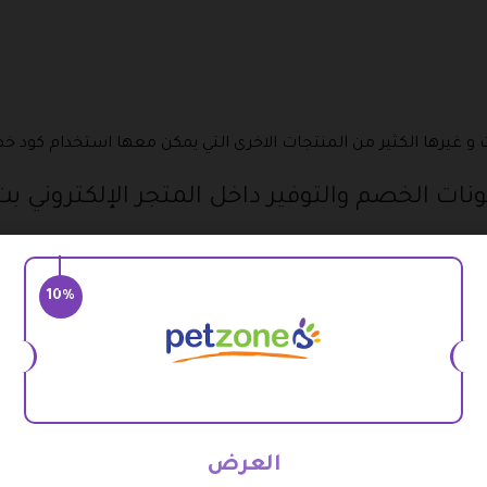
و غيرها الكثير من المنتجات الاخرى التي يمكن معها استخدام كود خ
ودية والكويت والإمارات يوفر أقوى فرصة مميزة للحصول على أعلى ن
10%
لحيوانات الأليفة، يمكنكم استخدام كود خصم بت زون السعودية لأ
 موقع بوابة الكوبونات اليوم قائمة توضح أشهر وأحدث أكواد وكوبونات 
العرض