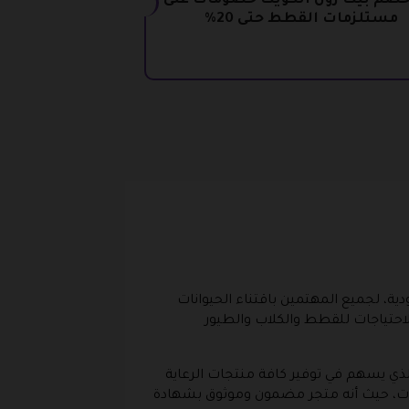
خصم بيت زون الكويت خصومات على
مستلزمات القطط حتى 20%
دية، لجميع المهتمين باقتناء الحيوانات
لاحتياجات للقطط والكلاب والطيور
ودية والذي يسهم في توفير كافة منتجات الرعاية
تجات، حيث أنه متجر مضمون وموثوق بشهادة