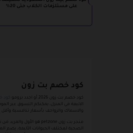
كود خصم بيت زون السعودية تخفيضا
على مستلزمات الكلاب حتى 20%
كود خصم بت زون
كود خصم بت زون 2026 أو اجدد برومو
كود خ
الاليفة في المنزل، يمكنكم التسوق عبر الم
والاسماك والزواحف بأسعار تنافسية وأقل من
متجر بت زون petzone هو ا
الصحية لمختلف الحيوانات الأليفة، يضم ال