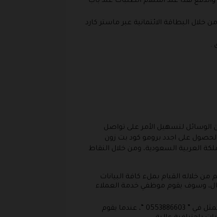
الدفع نقداً عند استلام الطلبات عند باب
 خلال البطاقة الائتمانية عبر ماستر كارد
.
من الوسائل لتسهيل الأمر على تواصل
لحصول على اجدد برومو كود بت زون
كة العربية السعودية، ومن خلال النقاط
ر هذا الرابط https://petzone.com/ksa/ar/contacts.html، والذي يمكنكم من خلاله القيام بملء كافة البيانات
لإرسال، وسوف يقوم موظفي خدمة العملاء
خدمة الزبائن : يقدم موقع بت زون السعودية فرصة الاتصال المباشر من خلال رقم خاص بخدمة الزبائن والذي يتمثل في ” 0553886603 “، عندما يقوم