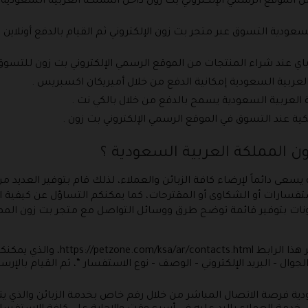
ن الموقع الرسمي الإلكتروني بت زون داخل المملكة العربية السعودية و
دية التسوق عبر متجر بت زون الإلكتروني ثم القيام بالدفع أونلاين من
باي عند شراء المنتجات من الموقع الرسمي الإلكتروني بت زون للتسوق 
لعربية السعودية إمكانية الدفع من خلال أميريكان اكسبريس .
العربية السعودية يسمح بالدفع من خلال بالكي نت .
ية عند التسوق في الموقع الرسمي الإلكتروني بت زون .
ن المملكة العربية السعودية ؟
سعى دائماً لإرضاء كافة الزبائن والعملاء، لذلك قام بتوفير العديد 
فسارات أو الشكاوى أو المقترحات، كما يمكنكم التساؤل عن كيفية ا
ونات بتوفير قائمة توضح طرق ووسائل التواصل مع متجر بت زون الممل
صفحة اتصل بنا : يمكنكم الآن الدخول عب
لجوال – البريد الإلكتروني – الوصف – نوع الاستفسار “، ثم القيام با