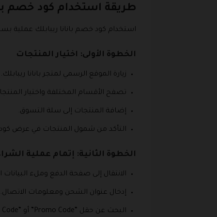
طريقة استخدام كود خصم بانا
استخدام كود خصم بانانا ريبابلك عملية بسي
الخطوة الأولى: اختيار المنتجات
زيارة الموقع الرسمي لمتجر بانانا ريبابلك.
تصفح الأقسام المختلفة واختيار المنتجا
إضافة المنتجات إلى سلة التسوق.
التأكد من شمول المنتجات في عرض كود خصم Republic
الخطوة الثانية: إتمام عملية الشراء
الانتقال إلى صفحة الدفع وملء البيانات 
إدخال عنوان الشحن ومعلومات الاتصال.
البحث عن حقل “Promo Code” أو “Discount Code”.