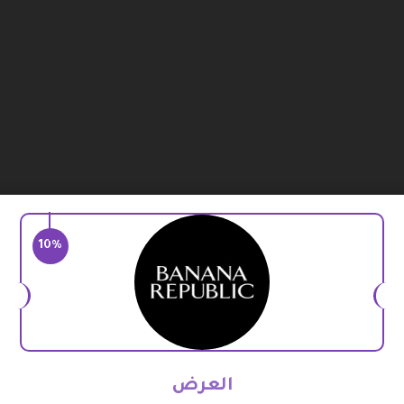
10%
العرض