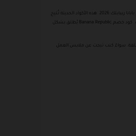
في عام 2026، يواصل متجر بانانا ريبابلك تقديم أفضل العروض والتخفيضات لعملائه المميزين من خلال كود خصم بانانا ريبابلك 2026. هذه الأكواد الحديثة تُتيح
للمتسوقين فرصة ذهبية للحصول على منتجات الموضة الراقية بأسعار مخفضة تصل إلى 50% في بعض الحالات. كود خصم Banana Republic يُطلق بشكل
اسبات المختلفة. سواءً كنت تبحث عن ملابس العمل