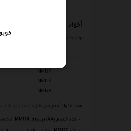
أكواد الخصم المتاحة وأهم 
كوبون با
يوفر متجر بانانا ريبابلك مجموعة متنوعة م
كود الخصم
MM126
MM127
MM128
MM129
هذه الأكواد تُقدم من خلال
بوابة الكوبونات
الم
كود خصم بانانا ريبابلك MM126
: مخصص 