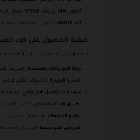
كود MM127
: يركز على الملابس النسائية ب
كوبون بانانا ريبابلك MM128
: يغطي الإك
كود MM129
: خاص بالمجموعة الصيفية ا
كيفية الحصول على كود خصم ب
الحصول على كود خصم بانانا ريبابلك أمر سه
بوابة الكوبونات المعتمدة
: الطريقة الأك
النشرة البريدية
: الاشتراك لتلقي عروض
صفحات التواصل الاجتماعي
: متابعة ا
تطبيق المتجر الرسمي
: تحميل التطبي
برنامج المكافآت
: الانضمام للحصول على
العروض الموسمية
: استغلال المناسبا