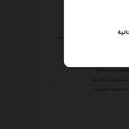
ن تقوم بنسخ كود خصم بانانا ريبابلك:
منتجات المشمولة
الملابس الرجالية
لملابس النسائية
كسسوارات والأحذية
لمجموعة الصيفية