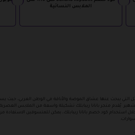
1% على
كود خصم Banana Republic حتى 10% على
الملابس النسائية
سائل التي يبحث عنها عشاق الموضة والأناقة في الوطن العربي، حيث 
شهير. يُقدم متجر بانانا ريبابلك تشكيلة واسعة من الملابس العصرية وا
لال استخدام كود خصم بانانا ريبابلك، يمكن للمتسوقين الاستفادة م
وارات.