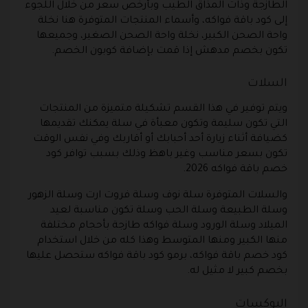
الطازجة وذات المذاق الطيب وبأرخص سعر من خلال اللجوء
إلى كود باقة فواكه، وأسماء المنتجات المتوفرة هنا نخلة
واحة الصحن الكبير، نخلة واحة الصحن الصغير، وجميعها
تكون بخصم مدهش إذا قمت بإضافة كوبون الخصم.
السلات
ويتم توفير في هذا القسم تشكيلة متميزة من المنتجات
التي تكون سليمة وتكون معبأة في سلة يمكنك تقديمها
كضيافة أثناء زيارة أحد أحبابك أو أقاربك وفي نفس الوقت
تكون بسعر مناسب وغير باهظ وذلك بسبب توافر كود
خصم باقة فواكه 2026.
والسلات المتوفرة سلة نوف وسلة فروت ارت وسلة الزهور
وسلة الطبيعة وسلة الحب وسلة تكون مناسبة لعيد
الميلاد وسلة الورود وسلة فواكه طازجة بأحجام مختلفة
منها الكبير ومنها المتوسط وهذا كله من خلال استخدام
كود خصم باقة فواكه، برمو كود باقة فواكه ستحصل عليها
بخصم كبير لا مثيل له.
البوكسات