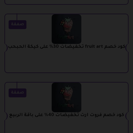
صفقة
كود خصم fruit art تخفيضات 30% على كيكة الحبحب
صفقة
كود خصم فروت ارت تخفيضات 40% على باقة الربيع