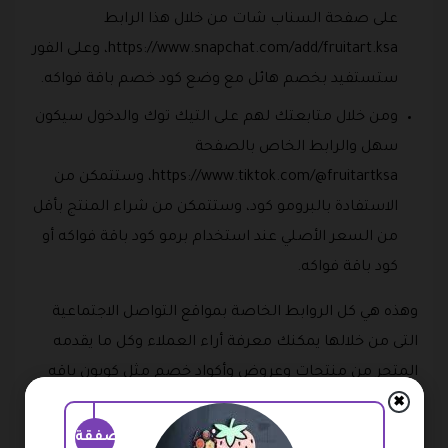
على صفحة السناب شات من خلال هذا الرابط
https://www.snapchat.com/add/fruitart.ksa، وعلى الفور
ستستفيد بخصم هائل مع وضع كود خصم باقة فواكه.
ومن خلال متابعتك لهم على التيك توك والدخول سيكون
سهل والرابط الخاص بالصفحة
https://www.tiktok.com/@fruitartksa، وستتمكن من
الاستفادة بالبرومو كود، وستتمكن من شراء المنتج بأقل
من السعر الأصلي عند استخدام برمو كود باقة فواكه أو
كود باقة فواكه.
وهذه هي كل الروابط الخاصة بمواقع التواصل الاجتماعية
التى من خلالها يمكنك معرفة أراء العملاء وكل ما يقدمه
المتجر من منتجات وعروض وأكواد خصم مثل كوبون باقه
فواكه.
✖
صفقة