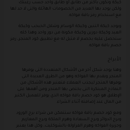
كيكة وتكون بأكثر من طابق أو طابق واحد حسب رغبتك
ولكن يوجد بها العديد من الخصومات الهائلة والتى لا حد لها
مع استخدام رمز باقة فواكه.
ويوجد كيكة التنين وكيكة الوسام وشلال الحبحب وكيكة
العيد وكيكة دورين وكيكة مكونة من دور واحد وهذا كله
ستحصل عليه بخصم لا مثيل له مع تطبيق كود المتجر، رمز
خصم باقة فواكه.
الأبراج
وهنا يوجد شكل أخر من الأشكال المتعددة التى يوفرها
المتجر ويقدم بها الفواكه وهو من الطرق العديدة التى
يوفرها المتجر ليجذب العملاء فتعتبر هذه الأشكال من
النماذج المبتكرة التى يختص بها المتجر ومن أهمها على
الإطلاق هو كود خصم باقة فواكه الذي يوفر للعميل الكثير
من المال عند إضافته أثناء الشراء.
ومع كود خصم باقة فواكه ستتمكن من شراء برج الورود
وبرج الدوائر وبرج السعادة وهرم الملكة وبرج المعازيم
وجزيرة الفواكه وهرم الفراولة بالشوكليت، وكل هذا يعتبر