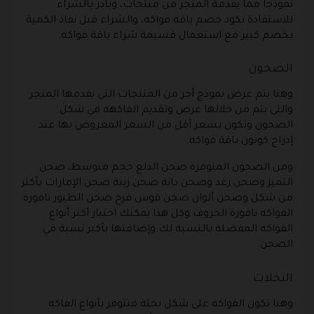
نموذجاً مما يقدمة المتجر من منتجات، وبادر بالشراء
للاستفادة بكود خصم باقة فواكه، والشراء قبل نفاذ الكمية
بخصم كبير مع استعمال قسيمة شراء باقة فواكه.
الصحون
وهنا يتم عرض نموذج أخر من المنتجات التى يقدمها المتجر
والتى يتم من خلالها عرض وتقديم الفاكهه في شكل
الصحون وتكون بسعر أقل من السعر المعروض بها عند
إدراج كوبون باقة فواكه.
ومن الصحون المتوفرة صحن الدلع حجم متوسط، صحن
التميز وصحن رغد وصحن دانة صحن زينة صحن الإمارات بأكثر
من شكل وصحن ألوان صحن قوس قزح صحن الطيور نافورة
الفواكه نافورة الحروف وكل هذا يمكنك اختيار أكثر أنواع
الفواكه المفضلة بالنسبة لك وإضافتها بأكبر نسبة في
الصحن.
النخلات
وهنا تكون الفواكه على شكل نخلة فتتوفر بأنواع الفاكه