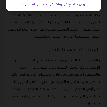
عرض جميع كوبونات كود خصم باقة فواكه
الخاص بهم وهو
Fruitart.ksa@gmail.com
.
وكل هذه الطرق تتميز بوجود خدمة للعملاء جاهزين دائماً
لتلقي مشكلتك وحلها بكل سهولة فهي من أهم الخدمات
حيث تعتبر أن خدمة العملاء متوفرة على مدار اليوم للرد على
جميع الاستفسارات وحل جميع المشكلات.
الفروع الخاصة بالمتجر
ولأطلاق خدمة المتجر وتوسعته فقد قام بإنشاء المتجر
الإلكتروني لكى يتمكن للعميل من الشراء من أي مكان
والاستفادة بالعروض من خلال استخدام البرومو كود، ولكن
بالأصل فإن المتجر به العديد من الفروع الأخري الموجودة
على أرض الواقع لا على الشبكة العنكبوتية فحسب، وهذا
جمله من التوسيعات والتقدم هذا بالأضافة إلى كود خصم
فروت ارت.