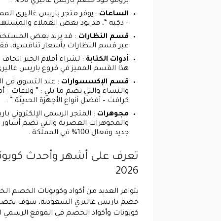
برومو كود خصم باريس غاليري 50% .
الساعات
: يوفر متجر باريس غاليري المم
– ذكية “، قد يود بعض العملاء والمسته
قسم النظارات
: قد يريد بعض المستخدم
عبر قسم النظارات بأسعار تنافسية، فقط ع
أدوات الكتابة
: لشراء أقلام الحبر الجا
هذا القسم المميز في فروع باريس غاليري
قسم الإكسسوارات
: عند التسوق في ال
والنساء والتي تضم ما يلي : ” ولاعات – 
كرافت – أفضل أنواع الأجهزة الحديثة ” .
مجوهرات
: المتجر الرسمي الإلكتروني ب
والمجوهرات العصرية والتي تضم أساور 
جديد وفعال 100% في المملكة .
2026
خصم باريس غاليري السعودية، سوف يحصل ع
كوبونات وأكواد الخصم في الموقع الرسمي الإلكتروني باريس غا