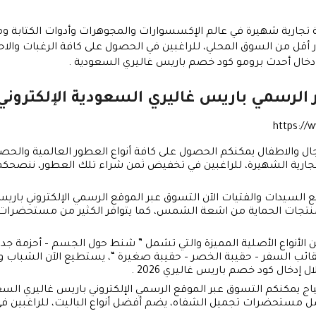
ريس غاليري يضم أكثر من 650 ماركة تجارية شهيرة في عالم الإكسسوارات والمجوهرات وأدو
قل من السوق المحلي، للراغبين في الحصول على كافة الرغبات والاحت
دخال أحدث برومو كود خصم باريس غاليري السعودية .
 الرسمي باريس غاليري السعودية الإلكتروني
https:/
ال والاطفال يمكنكم الحصول على كافة أنواع العطور العالمية والحصري
لتجارية الشهيرة، للراغبين في تخفيض ثمن شراء تلك العطور، ننصحكم
السيدات والفتيات الآن التسوق عبر الموقع الرسمي الإلكتروني بار
 منتجات الحماية من اشعة الشمس، كما يتوافر الكثير من مستحضرا
 الأنواع الأصلية المميزة والتي تشمل ” شنط حول الجسم – أحزمة جد
ب السفر – حقيبة الخصر – حقيبة صغيرة “، يستطيع الآن الشباب و
دخال كود خصم باريس غاليري 2026 .
اج يمكنكم التسوق عبر الموقع الرسمي الإلكتروني باريس غاليري الس
ل مستحضرات تجميل الشفاه، يضم أفضل أنواع الباليت، للراغبين في