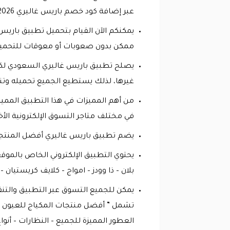
عبر إضافة كود خصم باريس غاليري 2026 .
ممكن بدون صعوبات أو معوقات للتحميل
يصلح تطبيق باريس غاليري السعودي لكاف
غيرها، لذلك يستطيع الجميع تحميله وتنز
من أهم المميزات في هذا التطبيق المميز،
في مختلف متاجر التسوق الإلكترونية الأخ
يضم تطبيق باريس غاليري أفضل المنتجات الاصلية 100%، كافة المنتجات المتاحة هي 
يحتوي التطبيق الإلكتروني الخاص بالمو
بلان – ذا وودز – امواج – كلايف كريستيان 
يمكن للجميع التسوق عبر التطبيق والتنق
تشمل ” أفضل منتجات المكياج للعيون والش
العطور المميزة للجميع – النظارات – أنوا