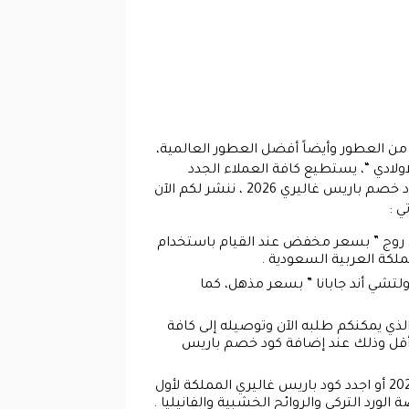
من العطور وأيضاً أفضل العطور العالمية،
اولادي “، يستطيع كافة العملاء الجدد
وأيضاً العملاء الحالين شراء كافة أنواع العطور المفضلة بأسعار مخفضة من خلال القيام بإضافة أحدث برومو كود خصم باريس غاليري 2026 ، ننشر لكم الآن
 200 مل اطلق عليه ” ميزون فرانسيس روج ” بسعر مخفض عند القيام باستخدام
طور في المملكة يوفر العطر العالمي للرجال سعة 50 ملي ماركة ” دولتشي أند جابانا ” بسعر مذهل، كما
ة 75 مل ماركة فان كليف اند اربيلس، والذي يمكنكم طلبه الآن وتوصيله إلى كافة
 أقل وذلك عند إضافة كود خصم باريس
متجر paris gallery ksa يقدم لكافة العملاء الجدد والعملاء الحاليين فرصة استخدام كود خصم باريس غاليري 2026 أو اجدد كود باريس غاليري المملكة لأول