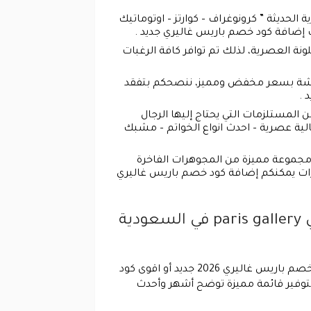
لحديثة ” كرونوغراف – كوارتز – اوتوماتيك
 إضافة كود خصم باريس غاليري جديد .
ة العصرية، لذلك تم توافر كافة الرغبات
ر ريشة بسعر مخفض ومميز، ننصحكم بتفقد
 .
المستلزمات التي يحتاج إليها الرجال
الية عصرية – احدث انواع الخواتم – مشبك
ة مجموعة مميزة من المجوهرات الفاخرة
رات يمكنكم إضافة كود خصم باريس غاليري
تعرف على أشهر وأحدث كوبونات وأكواد الخصم في الموقع الرسمي الإلكتروني paris gallery في السعودية
يتوافر العديد من أكواد وكوبونات الخصم الخاصة بالمتجر الرسمي باريس غاليري، عندما يقوم العميل بإضافة كود خصم باريس غاليري 2026 جديد أو اقوى كود
توفير قائمة مميزة توضح أشهر وأحدث