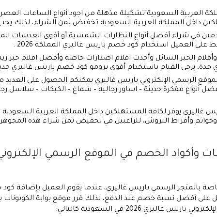
لكة العربية السعودية تشكيلة مذهلة من اجود أنواع الساعات العصرية ا
لكين داخل المملكة العربية السعودية تخفيض ثمن الشراء، لذلك يجب
ين في شراء أفضل أنواع النظارات الشمسية أو أقوى العدسات الملون
لى العميل استخدام كود خصم باريس غاليري المملكة 2026 .
ف وأقلام الحبر السائل وأحدث اقلام اصدارات خاصة وأفضل اقلام حب
 جدة، يرجى القيام باستخدام أقوى برومو كود خصم باريس غاليري جديد
موقع الرسمي الإلكتروني باريس غاليري يمكنكم الحصول على العديد من 
أفضل أنواع مفكرة حديثة – اساور رجالية – شماغ – الكبكات – سلاسل رج
اريس غاليري يوفر لكافة المستهلكين داخل المملكة العربية السعودي
وخواتم وأقراط البروش، للراغبين في تخفيض ثمن شراء هذه المجوه
لى أفضل نسبة خصم عند الدفع، لذلك قرر موقع بوابة الكوبونات ب
ليري 2026 في السعودية كالتالي :