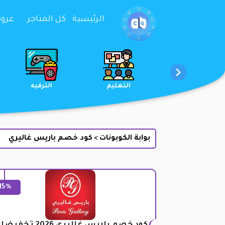
تخطي إلى المحتوى
الرئيسية
كل المتاجر
عروض 
الخدمات
الجمال والعناية
التعليم
بوابة الكوبونات
كود خصم باريس غاليري
>
15%