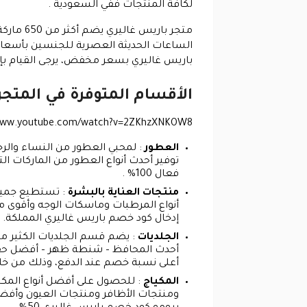
لكافة المنتجات ففي السعودية .
متجر با
الساعات الحديثة العصرية للجنسين بأسعار أ
باريس غاليري بسعر مخفض، يرجى القيام بإ
الأقسام المتوفرة في المتجر
/www.youtube.com/watch?v=2ZKhzXNKOW8
العطور
: لمحبي العطور من النساء والرج
توفير أحدث أنواع العطور من الماركات ا
فعال 100% .
منتجات العناية بالبشرة
: تستطيع جميع 
أنواع المرطبات وماسكات الوجه وأقوى
إدخال كود خصم باريس غاليري المملكة.
الجلديات
: يضم قسم الجلديات الكثير من
أحدث المحافظ – شنطة ظهر – أفضل حقائ
أعلى نسبة خصم عند الدفع، وذلك من خلال إ
المكياج
: للحصول على أفضل أنواع المكي
ومنتجات الأظافر ومنتجات العيون وأفض