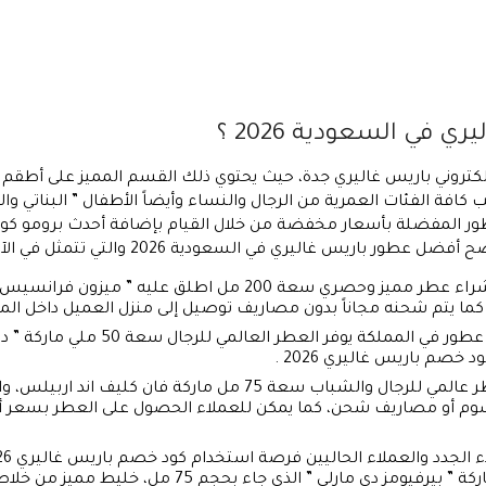
في السعودية 2026 ؟
لكتروني باريس غاليري جدة، حيث يحتوي ذلك القسم المميز على أطقم 
افة الفئات العمرية من الرجال والنساء وأيضاً الأطفال ” البناتي وال
 باريس غاليري في السعودية 2026 والتي تتمثل في الآتي :
يوفر متجر باريس غاليري الرياض فرصة شراء عطر مميز وحصري سعة
الموقع الرسمي الإلكتروني باريس غاليري ع
صم باريس غاليري 2026 .
موقع paris gallery jeddah يقدم أقوى عطر عالمي للرجال والشباب سع
 رسوم أو مصاريف شحن، كما يمكن للعملاء الحصول على العطر بسعر
بحجم 75 مل، خليط مميز من خلاصة الورد التركي والروائح الخشبية والفانيليا .