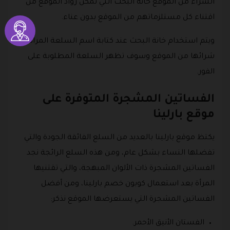
الشراء من الموقع خانة البحث التي تمكن رواد الموقع من
اقتناء كل مستلزماتهم من الموقع بدون عناء.
ويتم استخدام خانة البحث عند كتابة اسم السلعة المراد
شرائها من الموقع وسوف تظهر السلعة المطلوبة على
الفور.
الفساتين المشجرة المتوفرة على
موقع بارلينا
يكتظ موقع بارلينا بالعديد من السلع الفائقة الجودة والتي
تفضلها النساء بشكل عام، ومن هذه السلع الرائجة نجد
الفساتين المشجرة ذات الألوان المبهجة، والتي تقتنيها
المرأة بعد استعمال كوبون خصم بارلينا، ومن أفضل
الفساتين المشجرة التي يستعرضها الموقع نذكر:
الفستان الأنيق الأحمر.