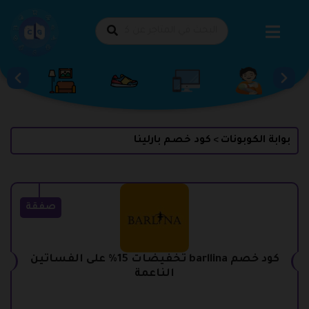
طي
حتوى
بوابة الكوبونات
كود خصم بارلينا
>
صفقة
كود خصم barllina تخفيضات 15% على الفساتين
الناعمة