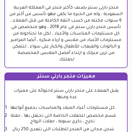
متجر بارتي سنتر يصنف كأكبر متجر في المملكة العربية
السعودية ، وله من الخبرة ما يكفي فهو تأسس من أكثر من
6 سنوات مكنته من كسب الثقة الكاملة من قبل العملاء ،
تأسس متجر بارتي سنتر في عام 2018 ، وهو متخصص في
كل مستلزمات المناسبات والأعياد ، لكل ما تحتاجونه من
مستلزمات الأعياد من ملابس و ازياء منكرة ، أيضا المزامير
و البالونات والقبعات للأطفال والكبار على سواء ، لتتمكن
من تزين منزلك و ارتداء أفضل الملابس المخصصة
لحفلتك.
مميزات متجر بارتي سنتر
يقبل العملاء على متجر بارتي سنتر لاحتوائه على مميزات
عدة ومنها:
كل مستلزمات أعياد الميلاد والمناسبات بجميع أنواعها.
قسم مخصص للحفلات الخاصة التي تحتفل بها ، حفلة
تخرج ، ذكرى سنوية ، حفلات الزواج.
شحن مجاني من المتجر للطلبات التي تتعدى 250 ريال