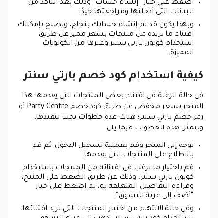
اضغط على خيار “إنشاء حساب” وذلك بعد التأكد من
البيانات التي أدخلتها ومراجعتها جيدًا.
وبهذا يكون قد تم إنشاء حسابك بنجاح، ويصبح بإمكانك
اقتناء ما تريده من منتجات بسعر مميز عن طريق
استخدام كوبون بارتي سنتر وغيرها من الكوبونات
المميزة.
كيفية استخدام كود خصم بارتي سنتر
في حالة الرغبة في اقتناء بعض المنتجات التي يقدمها هذا
المتجر بسعر مخفض عن طريق كود خصم Party Centre أو
رمز خصم بارتي سنتر؛ هناك عدة خطوات يجب تنفيذها،
وتتمثل هذه الخطوات فيما يلي:
توجه إلى المتجر وقم بعملية تسجيل الدخول؛ ثم قم
بالاطلاع على المنتجات التي يقدمها.
قم باختيار ما ترغب في اقتنائه من المنتجات باستخدام
كوبون بارتي سنتر، وذلك عن طريق الضغط على المنتج،
وقراءة التفاصيل المتعلقة به، ثم اضغط على خيار
“أضف إلى عربة التسوق”.
وفي حالة الانتهاء من اختيار المنتجات التي تريد اقتنائها،