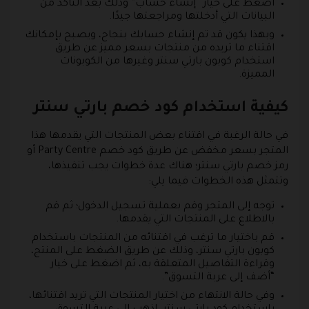
اضغط على خيار “إنشاء حساب” وذلك بعد التأكد من
البيانات التي أدخلتها ومراجعتها جيدًا.
وبهذا يكون قد تم إنشاء حسابك بنجاح، ويصبح بإمكانك
اقتناء ما تريده من منتجات بسعر مميز عن طريق
استخدام كوبون بارتي سنتر وغيرها من الكوبونات
المميزة.
كيفية استخدام كود خصم بارتي سنتر
في حالة الرغبة في اقتناء بعض المنتجات التي يقدمها هذا
المتجر بسعر مخفض عن طريق كود خصم Party Centre أو
رمز خصم بارتي سنتر؛ هناك عدة خطوات يجب تنفيذها،
وتتمثل هذه الخطوات فيما يلي:
توجه إلى المتجر وقم بعملية تسجيل الدخول؛ ثم قم
بالاطلاع على المنتجات التي يقدمها.
قم باختيار ما ترغب في اقتنائه من المنتجات باستخدام
كوبون بارتي سنتر، وذلك عن طريق الضغط على المنتج،
وقراءة التفاصيل المتعلقة به، ثم اضغط على خيار
“أضف إلى عربة التسوق”.
وفي حالة الانتهاء من اختيار المنتجات التي تريد اقتنائها،