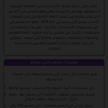
متجر بارتي سنتر يصنف كأكبر متجر في المملكة العربية
السعودية ، وله من الخبرة ما يكفي فهو تأسس من أكثر من
6 سنوات مكنته من كسب الثقة الكاملة من قبل العملاء ،
تأسس متجر بارتي سنتر في عام 2018 ، وهو متخصص في
كل مستلزمات المناسبات والأعياد ، لكل ما تحتاجونه من
مستلزمات الأعياد من ملابس و ازياء منكرة ، أيضا المزامير
و البالونات والقبعات للأطفال والكبار على سواء ، لتتمكن
من تزين منزلك و ارتداء أفضل الملابس المخصصة
لحفلتك.
مميزات متجر بارتي سنتر
يقبل العملاء على متجر بارتي سنتر لاحتوائه على مميزات
عدة ومنها:
كل مستلزمات أعياد الميلاد والمناسبات بجميع أنواعها.
قسم مخصص للحفلات الخاصة التي تحتفل بها ، حفلة
تخرج ، ذكرى سنوية ، حفلات الزواج.
شحن مجاني من المتجر للطلبات التي تتعدى 250 ريال