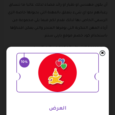
أن يكون مهندس او طيار او رائد فضاء لذلك غالبا ما تنساق
رغباتهم نحو اي شيء يتعلق بالمهنة التي يحبونها خاصة الزي
الرسمي الخاص بها لذلك نقدم لكم فيما يلي مجموعة من
أزياء المهن التنكرية التي يوفرها المتجر والتي يمكن اقتناؤها
باستخدام كود خصم موقع بارتي سنتر:
مجموعة الشرطي المكونة من الزي الرسمي
✖
وإكسسوارات المهنة للأطفال.
10%
زي تنكري لمهنة رجل الإطفاء للأطفال.
قميص شرطي أنيق للأطفال.
زي تنكري بسيط لشخصية بيبي بايكر للأطفال الرضع.
زي تنكري لشخصية الطبيب الماهر للأطفال.
زي تنكري رائع بشخصية رجل المطافي للأطفال.
العرض
زي بسيط بشخصية جندي المعارك للأطفال.