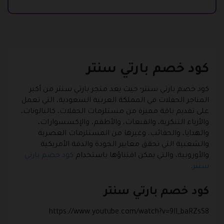
كود خصم بارتي سنتر
كود خصم بارتي سنتر؛ حيث يعد متجر بارتي سنتر من أكبر
المتاجر الحفلات في المملكة العربية السعودية، التي تعمل
على تقديم باقة مميزة من مستلزمات الحفلات، كالبالونات،
والأزياء التنكرية، والقبعات، والأطقم، والإكسسوارات،
والهدايا، والحقائب، وغيرها من المستلزمات العصرية
والشعبية التي تحقق معايير الجودة والدقة الأمريكية
والأوروبية، والتي يمكن اقتناؤها باستخدام
كود خصم بارتي
سنتر
.
كود خصم بارتي سنتر
https://www.youtube.com/watch?v=9II_baRZsS8