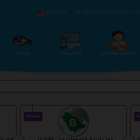
الجمعة البيضاء 2025 🔥
ENGLISH
الترفيه
الامهات والاطفال
الالكترونيات
ة
صفقة