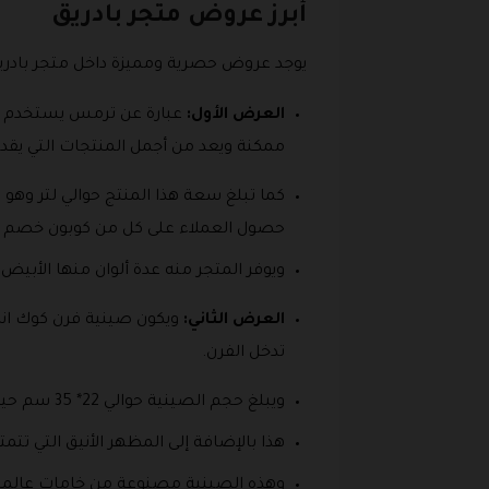
أبرز عروض متجر بادريق
يوجد عروض حصرية ومميزة داخل متجر بادري
العرض الأول:
عبارة عن ترمس يستخدم لح
ممكنة ويعد من أجمل المنتجات التي يقدم
كما تبلغ سعة هذا المنتج حوالي لتر وهو 
حصول العملاء على كل من كوبون خصم ب
ويوفر المتجر منه عدة ألوان منها الأبيض و
العرض الثاني:
ويكون صينية فرن كوك اند
تدخل الفرن.
ويبلغ حجم الصينية حوالي 22* 35 سم حيث أنه حجم مناسب لعمل العديد من الوصفات الشهية.
هذا بالإضافة إلى المظهر الأنيق التي تت
وهذه الصينية مصنوعة من خامات عالمية