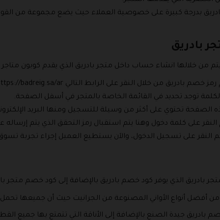
ادريق بدرجة كبيرة على خصوصية العملاء حيث يضع مجموعة من القواعد
جر بادريق
من خلالها انشاء حساب داخل متجر بادريق الذي يقدم كوبون متاجر باد
ادريق من خلال النقر على الرابط التالي https://badreig.sa/ar/.
 الكلمة توجد تحديد في القائمة الخاصة بالمتجر في أسفل الصفحة.
ه الصفحة تحتوي على أكثر من وسيلة للتسجيل ومنها البريد الإلكتروني
م النقر على كلمة دخول وهنا يتم استقبال رمز التحقق الذي يتم إرساله 
تم النقر على تسجيل الدخول، والآن يستطيع العميل إجراء تجربة تسو
ر بادريق الذي يوفر كود خصم بادريق بالإضافة إلى كود خصم متجر بادر
 من أفضل أنواع الأواني المصنوعة من الجرانيت حيث أن جميعها تحمل
م بادريق جيدة الصنع بالإضافة إلى الأناقة التي تتمتع بها جميع ال