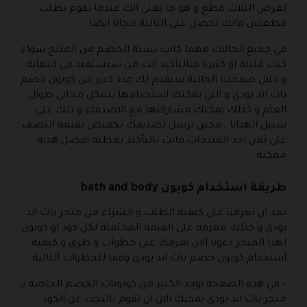
لعرض الثلاث قطع و هو ما يعني انك عندما تقوم بطلب
قطعتين فانك تحصل على الثالثة مجانا ايضا .
في جميع الحالات مهما كانت نسبة الخصم من المنتج سواء
كنت قليلة او كثيرة فبالتأكيد انت من سيستفيد في النهاية ،
و خلال صفحتنا الحالية سنقدم لك عدد كبير من كوبون خصم
باث اند بودي و التي يمكنك استخدامها بشكل مجاني طوال
العام و كذلك يمكنك مشاركتها مع الاصدقاء و ذلك على
سبيل الهدايا ، فحين ترسل لصديقك تخفيض بقيمة النصف
على ثمن احد المنتجات فانت بالتأكيد تعطيه افضل هدية
ممكنة .
طريقة استخدام كوبون bath and body
بعد ان تعرفنا على كيفية الطلب و الشراء من متجر باث اند
بودي و كذلك معرفة على القيمة المحتملة لكل كود او كوبون
لهذا المتجر دعونا الان نعرفك على خطوات و طرق و كيفية
استخدام كوبون خصم باث اند بودي وفقا للخطوات التالية :
– في هذه الصفحة يوجد الكثير من كوبونات الخصم الخاصة بـ
متجر باث اند بودي يمكنك الان ان تقوم بالبحث عن الكود