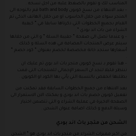
المناسب لك و تقوم بالضغط عليه من اجل نسخه .
– بعد الانتهاء من نسخ
كوبون bath and body
قم بالتوجه الى
المتجر سواء من خلال الحاسوب او من خلال الهاتف الذكي ثم
القيام بجميع الخطوات التي ذكرناها سابقا في ” كيفية
الشراء من باث اند بودي ” .
– و عندما تصل الى صفحة ” حقيبة السلة ” و التي من خلالها
سيتم عرض المنتجات المضافة في هذه السلة و كذلك
أسعارها ستجد خانة مخصصة لخصم بعنوان ” كود خصم ”
.
– هنا تقوم بـ نسخ كوبون متجر باث اند بوي ثم عليك ان
تنتظر قليلا لتجد ان السعر الإجمالي للمنتجات التي قمت
بطلبها انخفض بالنسبة التي يأتي بها الكود او الكوبون .
بعد الانتهاء من جميع الخطوات السابقة فقد تمكنت من
تفعيل كوبون خصم باث اند بودي و يمكنك الان الاستمرار الى
الصفحة الاخيرة في عملية الشراء و التي تتضمن اختيار
وسيلة الدفع و كذلك اضافة عنوان الشحن .
الشحن من متجر باث اند بودي
من اكبر مميزات الشراء من متجر باث اند بودي هو ” الشحن