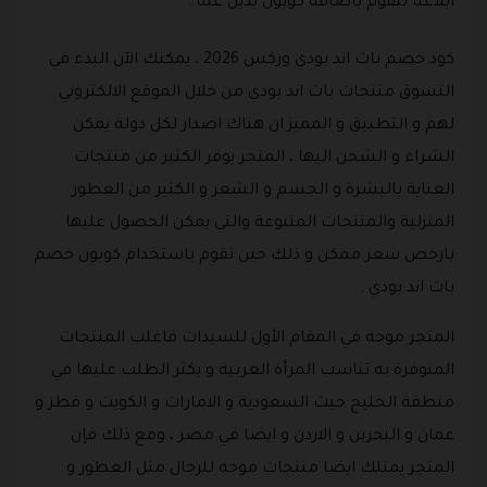
ابلاغنا لنقوم باضافة كوبون بديل عنه .
كود خصم باث اند بودي وركس 2026 ، يمكنك الآن البدء في
التسوق منتجات باث اند بودي من خلال الموقع الالكتروني
لهم و التطبيق و المميز ان هناك اصدار لكل دولة يمكن
الشراء و الشحن اليها ، المتجر يوفر الكثير من منتجات
العناية بالبشرة و الجسم و الشعر و الكثير من العطور
المنزلية والمنتجات المتنوعة والتي يمكن الحصول عليها
بارخص سعر ممكن و ذلك حين تقوم باستخدام كوبون خصم
باث اند بودي .
المتجر موجه في المقام الأول للسيدات فاغلب المنتجات
المتوفرة به تناسب المرأة العربية و يكثر الطلب عليها في
منطقة الخليج حيث السعودية و الامارات و الكويت و قطر و
عمان و البحرين و الاردن و ايضا في مصر ، ومع ذلك فإن
المتجر يمتلك ايضا منتجات موجه للرجال مثل العطور و