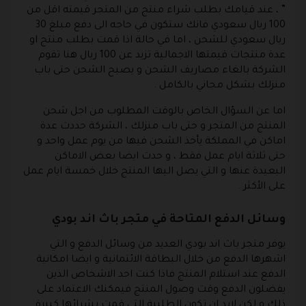
” ، عند قيامك بطلب شراء منتج من المتجر قيمته اقل من
100 ريال سعودي فانك ستكون في حاجه الى دفع مبلغ 30
ريال سعودي للشحن ، اما في حالة اذا قمت بطلب منتج او
عدة منتجات قيمتها الاجمالية تزيد عن 100 ريال هنا تقوم
الشركة بالغاء مصاريف الشحن و يصبح الشحن حتى باب
منزلك بشكل مجاني بالكامل .
اما عن السؤال الخاص بالوقت المطلوب من اجل شحن
المنتج من المتجر و حتى باب منزلك ، الشركة حددت عدة
اماكن في المملكة يأخذ الشحن فيها من يوم عمل واحد و
حتى ثلاثة ايام عمل فقط ، و حدت ايضا بعض الاماكن
البعيدة عنها و التي يصل اليها المنتج خلال خمسة ايام عمل
على الأكثر .
وسائل الدفع المتاحة في متجر باث اند بودي
يوفر متجر باث اند بودي العديد من وسائل الدفع و التي
اشهرها الدفع من خلال البطاقة الائتمانية و ايضا امكانية
الدفع عند استلام المنتج فاذا كنت احد الاشخاص الذين
يفضلون الدفع وقت وصول المنتج فيمكنك الاعتماد على
ذلك و لكن لابد ان تكون الطلبية التي قمت بشرائها كبيرة