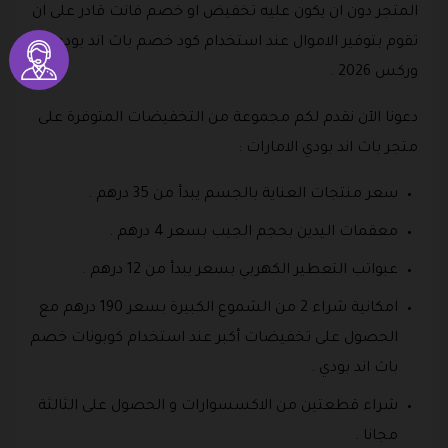
المتجر دون ان يكون عليه تخفيض او خصم فانت قادر على ان
تقوم بتوفير الاموال عند استخدام كود خصم باث اند بودي
وركس 2026 .
دعونا الآن نقدم لكم مجموعة من التخفيضات المتوفرة على
متجر باث اند بودي الامارات :
سعر منتجات العناية بالجسم يبدأ من 35 درهم .
معقمات اليدين بحجم الجيب بسعر 4 درهم .
عبواتب التعطير الكهربي بسعر يبدأ من 12 درهم .
امكانية شراء 2 من الشموع الكبيرة بسعر 190 درهم مع
الحصول على تخفيضات أكبر عند استخدام كوبونات خصم
باث اند بودي .
شراء قطعتين من الاكسسوارات و الحصول على الثالثة
مجانا .