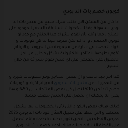
كوبون خصم باث اند بودي
اذا كان من الممكن الان طلب شراء منتج من متجر باث اند
بودي بسهولة وفقا للخطوات السابقة بالسعر الموجود على
المنتج ، فما رأيك بأن تقوم بشراء هذا المنتج مع كود او
كوبون الخصم ، و اذا لم تكن تعرف جيدا ما هي كوبونات و
اكواد الخصم هي عبارة عن مجموعة من الحروف او الارقام
تقوم بطرحها المتاجر الالكترونية بشكل مجاني من اجل
الحصول على تخفيض على اي منتج تقوم بشرائه من خلال
المتجر .
هذا امر جيد خاصة و ان بعض المتاجر توفر خصومات كبيرة و
من المعروف عن
متجر باث اند بودي
انه يوفر اكواد و كوبونات
خصم تبدأ من 10% لتصل في بعض المنتجات الى 50% و هذا
يعني انه يمكنك ان تحصل على المنتج بنصف قيمته .
كذلك هناك بعض الاكواد التي تأتي الخصومات بها بشكل
مختلف و التي منها على سبيل المثال كود باث اند بودي 2026
لعرض القطعتين ، فحين تقوم بطلب قطعة فانك تحصل
على القطة الثانية مجانا و هناك اكواد خصم باث اند بودي