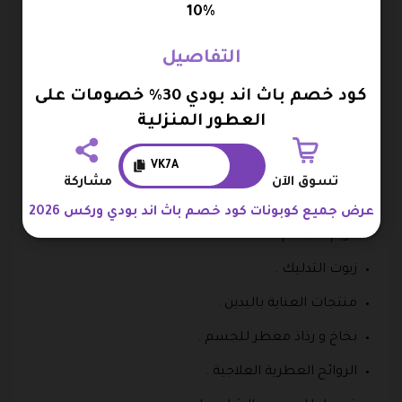
10%
منتجات العناية بالجسم
التفاصيل
غسول الجسم .
كود خصم باث اند بودي 30% خصومات على
الشاور جل .
العطور المنزلية
فقاعات الاستحمام .
VK7A
مقشر للجسم .
تسوق الآن
مشاركة
لوشن للجسم .
عرض جميع كوبونات كود خصم باث اند بودي وركس 2026
كريم للجسم .
زيوت التدليك .
منتجات العناية باليدين .
بخاخ و رذاذ معطر للجسم .
الروائح العطرية العلاجية .