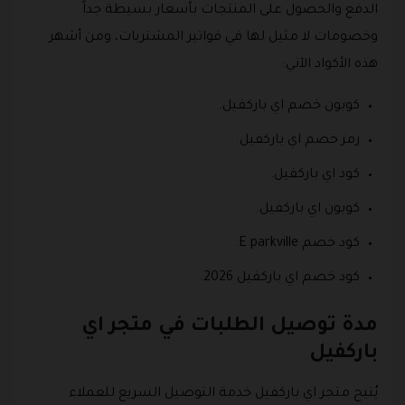
الدفع والحصول على المنتجات بأسعار بسيطة جداً
وخصومات لا مثيل لها في فواتير المشتريات، ومن أشهر
هذه الأكواد الآتي:
كوبون خصم اي باركفيل.
رمز خصم اي باركفيل.
كود اي باركفيل.
كوبون اي باركفيل.
كود خصم E parkville.
كود خصم اي باركفيل 2026.
مدة توصيل الطلبات في متجر اي
باركفيل
يُتيح متجر اي باركفيل خدمة التوصيل السريع للعملاء