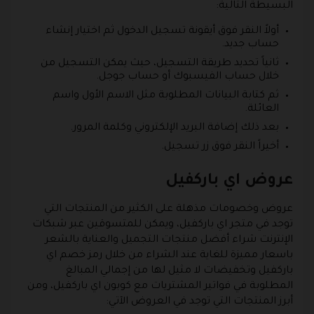
البسيطة التالية:
أولاً النقر فوق أيقونة تسجيل الدخول ثم اختيار إنشاء
حساب جديد.
ثانياً تحديد طريقة التسجيل، حيث يمكن التسجيل من
خلال حساب الفيسبوك أو حساب جوجل.
ثم كتابة البيانات المطلوبة مثل الاسم الأول واسم
العائلة.
بعد ذلك إضافة البريد الإلكتروني وكلمة المرور.
أخيراً النقر فوق زر تسجيل.
عروض اي باركفيل
عروض وخصومات مذهلة على الكثير من المنتجات التي
توجد في متجر اي باركفيل، ويمكن للمتسوقين عبر شبكات
الإنترنت شراء أفضل منتجات التجميل والعناية بالشعر
باسعار مميزة للغاية عند الشراء من خلال رمز خصم اي
باركفيل وتخفيضات لا مثيل لها من إجمالي المبالغ
المطلوبة في فواتير المشتريات مع كوبون اي باركفيل، ومن
أبرز المنتجات التي توجد في العروض الآتي: