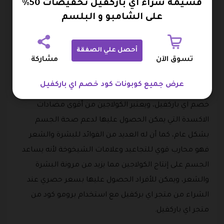
قسيمة شراء اي باركفيل تخفيضات 50%
والشعر وتقوية الأظافر مع إمكانية الحصول عليه بخصم
على الشامبو و البلسم
هائل في الشراء عند استخدام كود خصم اي باركفيل.
أحصل علي الصفقة
جينيبين سوبر كولاجين
تسوق الآن
مشاركة
عبوة مكونة من 10 أكياس من الكولاجين البحري متوفرة على
عرض جميع كوبونات كود خصم اي باركفيل
متجر اي بركفيل بسعر مميز للغاية في الشراء من خلال كود
خصم اي باركفيل، ويعتبر الكولاجين من أقوى مضادات
الاكسدة التي يمكن الحصول عليها لدعم صحة الجسم
بشكل عام، كما أن له العديد من الفوائد للبشرة والشعر
فهو محارب قوي للتجاعيد وعلامات الشيخوخة لأنه يساعد
الجسم على إنتاج الكولاجين مما يزيد من مرونة البشرة
والشعر، ويمكن للأفراد الحصول عليها بسعر حصري عند
الشراء من متجر اي بركفيل مع استخدام برومو كود من
متجر اي باركفيل.