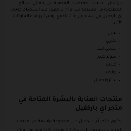
باركفيل، بجانب التخفيضات المذهلة من إجمالي المبالغ
المطلوبة في قسيمة شراء اي باركفيل عند استخدام كوبون
اي باركفيل في إتمام إجراءات الدفع، ومن أبرز هذه الماركات
الآتي:
شان.
كلاري.
جلامي لاب.
سوبر كيدز.
كلينيز.
نولافير.
سترونجفيل.
منتجات العناية بالبشرة المتاحة في
متجر اي باركفيل
يحتوي متجر أي باركفيل على مجموعة واسعة من منتجات
العناية بالبشرة مثل منظفات ومرطبات الوجه وكريمات