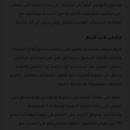
ويحتوي اللوشن أيضاً في تركيبته على زبدة الشيا التي تعمل
على ترطيب الطبقات الخارجية من الجسم بفعالية، مع
إمكانية استخدام اللوشن بشكل يومي بدون أي أثار جانبية.
جلامى لاب كريم
كريم مرطب للبشرة يعمل على ترطيب جميع أنواع البشرة،
ويمكن للأفراد الحصول عليه أون لاين من متجر اي باركفيل
بسعر حصري عند استخدام كود خصم اي باركفيل وخصم
مذهل في فاتورة الشراء مع كوبون خصم اي باركفيل، الكريم
صناعة سويسرية ذو تركيبة مميزة.
فهو غني بمادة الإيلاستين البحرية والعسل والجنسنغ التي
تعمل على زيادة نضارة البشرة ومحاربة الشيخوخة
والتجاعيد، ويتوفر الكريم على المتجر في عبوة أنيقة جداً حجم
50 مل يمكن الحصول عليها بخصم رائع في الشراء مع