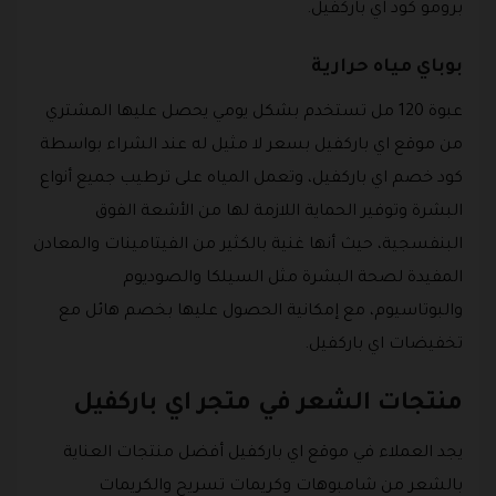
برومو كود اي باركفيل.
بوباي مياه حرارية
عبوة 120 مل تستخدم بشكل يومي يحصل عليها المشتري
من موقع اي باركفيل بسعر لا مثيل له عند الشراء بواسطة
كود خصم اي باركفيل، وتعمل المياه على ترطيب جميع أنواع
البشرة وتوفير الحماية اللازمة لها من الأشعة الفوق
البنفسجية، حيث أنها غنية بالكثير من الفيتامينات والمعادن
المفيدة لصحة البشرة مثل السيلكا والصوديوم
والبوتاسيوم، مع إمكانية الحصول عليها بخصم هائل مع
تخفيضات اي باركفيل.
منتجات الشعر في متجر اي باركفيل
يجد العملاء في موقع اي باركفيل أفضل منتجات العناية
بالشعر من شامبوهات وكريمات تسريح والكريمات