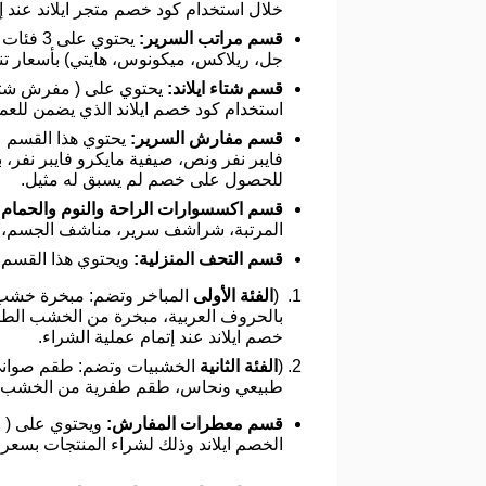
خلال استخدام كود خصم متجر ايلاند عند إت
قسم مراتب السرير:
يحتوي على 3 فئات (
جل، ريلاكس، ميكونوس، هايتي) بأسعار تنا
قسم شتاء ايلاند:
استخدام كود خصم ايلاند الذي يضمن للع
قسم مفارش السرير:
يحتوي هذا القسم عل
فايبر نفر ونص، صيفية مايكرو فايبر نفر
للحصول على خصم لم يسبق له مثيل.
قسم اكسسوارات الراحة والنوم والحمام:
المرتبة، شراشف سرير، مناشف الجسم، أر
قسم التحف المنزلية:
ويحتوي هذا القسم 
(
الفئة الأولى
المباخر وتضم: مبخرة خشب
بالحروف العربية، مبخرة من الخشب الط
خصم ايلاند عند إتمام عملية الشراء.
(
الفئة الثانية
الخشبيات وتضم: طقم صوان
طبيعي ونحاس، طقم طفرية من الخشب الط
قسم معطرات المفارش:
الخصم ايلاند وذلك لشراء المنتجات بسعر 