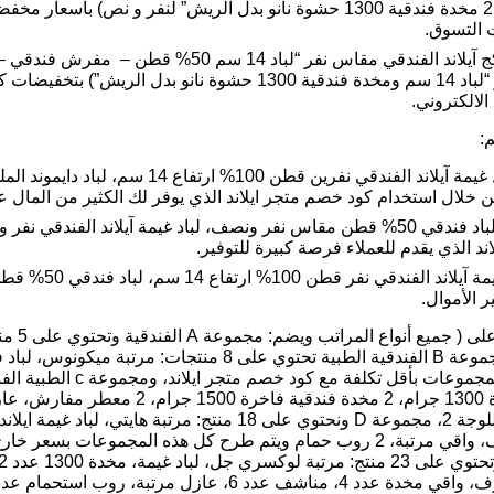
الراحة “لباد فندقي 14 سم قطن 100٪ + 2 مخدة فندقية 1300 حشوة نانو بدل الريش” 
 التسوق.
عازل مرتبة من السائل”، بكج الراحة لنفر “لباد 14 سم ومخدة فندقية 0
الالكتروني.
لال استخدام كود خصم متجر ايلاند الذي يوفر لك الكثير من المال عن
د الذي يقدم للعملاء فرصة كبيرة للتوفير.
لباد مقاس نفر وت
 الأموال.
معطر مفارش 2، مفرش قطن، 6 مناشف، واقي مرتبة، 2 روب حمام ويتم طرح كل هذه ا