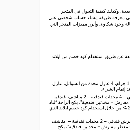
ور التالية، أهم منتجات المنزل والمفروشات، من خلال أقسام متجر «آيلاند – Island» المتعددة، وكذلك كيفية التجول في المتجر
فة إلى معرفة طريقة إنشاء حساب شخصي على
لة وجود شكاوى وأبرز مميزات المتجر التي
ددة بخصومات وتخفيضات رائعة عن طريق استخدام كود خصم من ايلاند
البكج الملكي القطني وتضم: لباد غيمة آيلاند قطن، مفرش ملكي، مخدتين 1500 جرام، مخدتين 1300 جرام، 4 عازل مخدة من السوائل، عازل
وتضم: بكج آيلاند الفندقي مقاس نفرين “لباد 14 سم 50% قطن – مفرش فندقي – 4 مخدات فندقية – 2 مناشف فندقية –
ش فندقي + واقي مرتبة + معطر مفارش + مخدتين فندقية”، بكج الراحة “لباد
فندقي 14 سم قطن 100٪ + 2 مخدة فندقية 1300 حشوة نانو بدل الريش”) بعروض وتخفيضات هائلة تصل إلى 20 % من خلال استخدام كود خصم ايلاند الذي
وتضم: بكج آيلاند الفندقي مقاس نفر و نصف “لباد 14 سم 50% قطن – مفرش فندقي – 2 مخدات فندقية – مناشف
 14 سم + مفرش فندقي + واقي مرتبة + معطر مفارش + مخدتين فندقية”، بكج