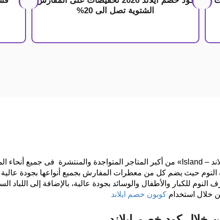
ت
كود خصم ايلاند 2026 تخفيضات على المفارش
الشتوية تصل الى 20%
كود خصم ايلاند ، يعد موقع وتطبيق متجر «آيلاند – Island» من أكبر المتاجر المتواجدة وال
النوم للكبار والأطفال والوسائد بجودة عالية، بالإضافة إلى اللباد ال
كوبون خصم ايلاند
خلال كود خصم ايلاند