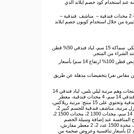
لنفر و نص) بأسعار مخفضة عند استخدام كود خصم ايلاند الذي
وتضم: بكج آيلاند الفندقي مقاس نفر “لباد 14 سم 50% قطن – مفرش فندقي – 2 مخدات فندقية – مناشف فندقية –
130 حشوة نانو بدل الريش”) بتخفيضات كبيرة من خلال استخدام كوبون خصم ايلاند
لباد مقاس نفرين وتضم: لباد غيمة آيلاند الفندقي نفرين قطن 100% ارتفاع 14 سم، لباد دايموند الملكي سماكة 15 سم، لباد فندقي 50% قطن
د الشراء من المتجر.
لباد مقاس نفر ونص وتضم: لباد فندقي 50% قطن مقاس نفر ونصف، لباد غيمة آيلاند الفندقي نفر ونص قطن 100% ارتفاع 14 سم) بأسعار
ضم: لباد غيمة آيلاند الفندقي نفر قطن 100% ارتفاع 14 سم، لباد فندقي 50% قطن مقاس نفر) بتخفيضات مذهلة عن طريق
يحتوي هذا القسم على ( جميع أنواع المراتب ويضم: مجموعة A الفندقية وتحتوي على 5 منتجات وهم مرتبة ليلي بلس، لباد فندقي 14
سم، 2 مخدة فندقية، معطر مفارش، ومجموعة B الفندقية الطبية تحتوي على 8 منتجات: مرتبة ميكونوس، لباد فندقي 14 سم، 4 مخدات فندقية، معطر
مفارش، مفرش فندقي ويتم طرح هذه المجموعات بأقل تكلفة مع كود خصم متجر ايلاند، ومجموعة c الطبية الفندقية وتحتوي على 15 منتج: مرتبة ريلاكس،
لباد فندقي 14 سم، 2 مخدة فندقية فاخرة 1300 جرام، 2 مخدة فندقية فاخرة 1500 جرام، 2 معطر مفارش، عازل مرتبة، مناشف فندقية للجسم كبير 2،
مناشف فندقية وسط 2، مناشف فندقية للوجة 2، مجموعة D ونحتوي على 18 منتج: مرتبة هايتي، لباد غيمة ايلاند 14 سم، مخدات 1300 2، مخدات 1500 2،
لمجموعات بسعر خارج المنافسة عند إضافة وسيلة الخصم
الفعالة رمز خصم ايلاند، ومجموعة VIP وتحتوي على 23 منتج: مرتبة لوكسري جل، لباد غيمة، مخدة 1300 عدد 2، مخدة 1500 عدد 2، 2 معطر مفارش،
مفرش قطن فندقي، مفرش قطن مزخرف، واقي مخدة عدد 4، مناشف عدد 6، عازل مرتبة، روب استحمام عدد 2) بأسعار تنافسية وعروض صخمة من