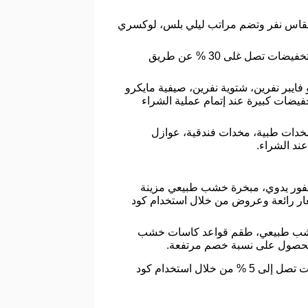
ة مقاس نفر وتضم مراتب ليلي بلس، لوكسري
يحتوي على ( مفرش شتوي مخمل وفرو، بطانية شتوي وجهين مخمل و فرو) بأسعار تنافسية وتخفيضات تصل غلى 30 % عن طريق
ايبر نفرين، شتوية نفرين، صيفية مايكرو
يضات كبيرة عند إتمام عملية الشراء
 مخدات طبية، مخدات فندقية، عوازل
ند الشراء.
فور يدوي، مبخرة خشب طبيعي مزينة
ار رائعة وعروض من خلال استخدام كود
خشب طبيعي، طقم قواعد كاسات خشب
للحصول على نسبة خصم مرتفعة.
ويحتوي على ( معطر ويندي، معطر لارين، معطر سول، معطر ريف) بعروض وخصومات تصل إلى 5 % من خلال استخدام كود