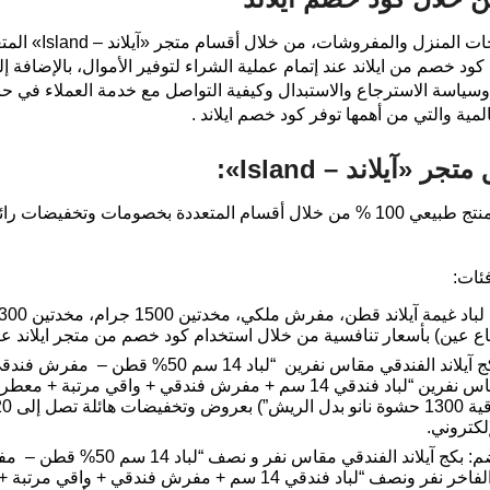
ونستعرض لكم في السط
ود خصم من ايلاند عند إتمام عملية الشراء لتوفير الأموال، بالإضا
وسياسة الاسترجاع والاستبدال وكيفية التواصل مع خدمة العملاء في حا
مية والتي من أهمها توفر كود خصم ايلاند .
آيلاند – Island»:
يقدم متجر «آيلاند – Island» أكثر من 1000 منتج طبيعي 100 % من خلال أقسام المتع
عازل مرتبة من السائل”، البكج الفاخر مقاس نفرين “لباد فندقي 14 سم + مفر
لكتروني.
فندقية – عازل مرتبة من السائل”، البكج الفاخر نفر ونصف “لباد فندقي