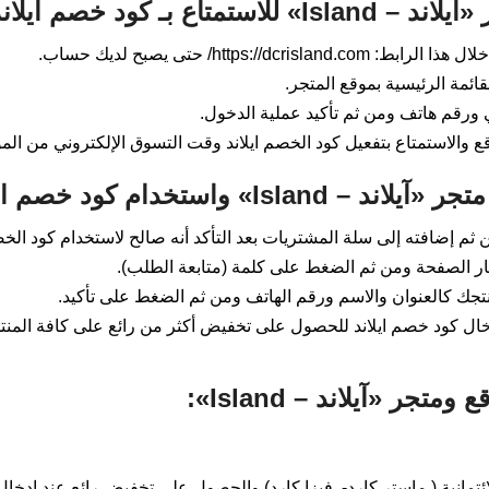
 بـ كود خصم ايلاند:
ئمة الرئيسية بموقع المتجر.
ي ورقم هاتف ومن ثم تأكيد عملية الدخول.
الاستمتاع بتفعيل كود الخصم ايلاند وقت التسوق الإلكتروني من المو
 واستخدام كود خصم ايلاند:
ثم إضافته إلى سلة المشتريات بعد التأكد أنه صالح لاستخدام كود الخصم
ار الصفحة ومن ثم الضغط على كلمة (متابعة الطلب).
نتجك كالعنوان والاسم ورقم الهاتف ومن ثم الضغط على تأكيد.
خال كود خصم ايلاند للحصول على تخفيض أكثر من رائع على كافة المنت
جر «آيلاند – Island»:
ائتمانية ( ماستر كارد- فيزا كارد) والحصول على تخفيض رائع عند إدخال 