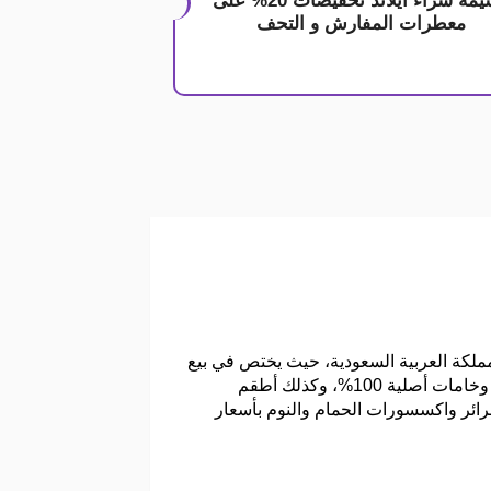
قسيمة شراء ايلاند تخفيضات 20% على
معطرات المفارش و التحف
منتشرة فى جميع أنحاء المملكة العربية السعودية، حيث يختص في بيع
جميع أنواع مستلزمات المنزل، وخاصة غرف النوم حيث يضم كل من معطرات المفارش بجميع أنواعها بجودة عالية وخامات أصلية 100%، وكذلك أطقم
سرائر واكسسورات الحمام والنوم بأسعار