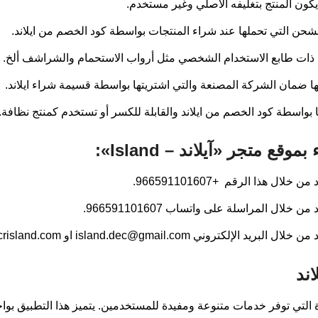
يكون المنتج بتغليفه الأصلي وغير مستخدم.
شحن التي تحملها عند شراء المنتجات بواسطة كود الخصم من ايلاند.
، ذات طابع الاستخدام الشخصي مثل أرواب الاستحمام والشراشف ألخ.
يها ضمان الشركة المصنعة والتي اشتريتها بواسطة قسيمة شراء ايلاند.
 بواسطة كود الخصم من ايلاند والقابلة للكسر أو تستخدم كمنتج نظافة.
ع متجر «آيلاند – Island»:
ل هذا الرقم +966591101607.
لال المراسلة على واتساب 966591101607.
 من خلال البريد الإلكتروني
island.dec@gmail.com
او
risland.com
ند
ائدة التي توفر خدمات متنوعة ومفيدة للمستخدمين. يتميز هذا التطبيق 