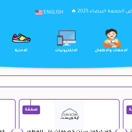
الجمعة البيضاء 2025 🔥
ENGLISH
الترفيه
الامهات والاطفال
الالكترونيات
ة
صفقة