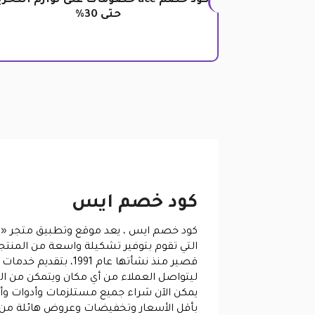
كود خصم ace خصومات على لوازم التخز
حتى 30%
كود خصم ايس
كود خصم ايس ، يعد موقع وتطبيق متجر
«اي
التي تقوم بتوفير تشكيلة واسعة من المنتج
قصير منذ نشأتها عا
ليتواصل العملاء من أي مكان ويتمكن من ا
يمكن الآن شراء جميع مستلزمات وأدوات وأث
بأقل الأسعار وتخفيضات وعروض هائلة من 