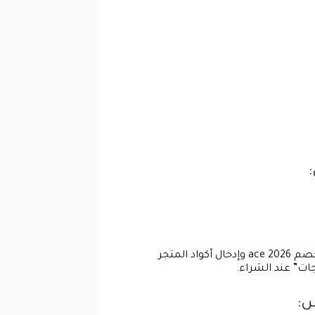
الدخول على الموقع وتصفح الأقسام والاستمتاع بـ كوبونات الخصم المختلفة مثل كوبون خصم ايس و كوبون خصم ace 2026 وإدخال أكواد المتجر