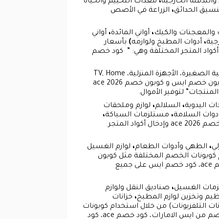
 والتدفئة الخارجية
،
معدات التخييم والحياة
تنسيق الحدائق
،
الزراعة في الأصص
ت والمعجنات والكيك
،
أواني المائدة
،
أواني
،
أدوات المطبخ ولوازمه
)
بأسعار
ام كوبونات الخصم المختلفة مثل كوبون خصم ايس و كوبون خصم ace 2026 وإدخال أكواد المتجر المختلفة وهي: ” كود خصم
وتضم الأجهزة المنزلية الكبيرة، ولوازم العناية الشخصية، الأجهزة المطبخية الصغيرة، الأجهزة المنزلية، TV, Home
Theater & Video،(Hi-Fi & Home Audio بخصومات هائلة عن طريق استخدام كوبونات الخصم المختلفة مثل كوبون خصم ايس و كوبون خصم ace 2026
ات اليدوية
،
السلالم
،
لوازم وملحقات
دوات السلامة
،
مستلزمات السباكة
،
من خلال استخدام كوبونات الخصم المختلفة مثل كوبون خصم ايس و كوبون خصم ace 2026 وإدخال أكواد المتجر
لي
،
الطهي وأدوات الطعام
،
لوازم الغسيل
كوبونات الخصم المختلفة مثل كوبون
خصم ايس و كوبون خصم ace 2026 وإدخال أكواد المتجر المختلفة وهي: ” ، كود الخصم ايس الامارات، كود خصم ace، كود خصم ايس على جميع
زمات الغسيل
،
صناديق النقل ولوازم
ظيم وتخزين لوازم المطبخ
،
خزانات
ت التلفزيونات) من خلال استخدام كوبونات
الخصم المختلفة مثل كوبون خصم ايس و كوبون خصم ace 2026 وإدخال أكواد المتجر المختلفة وهي: ” كود خصم من ايس الامارات، كود خصم ace، كود