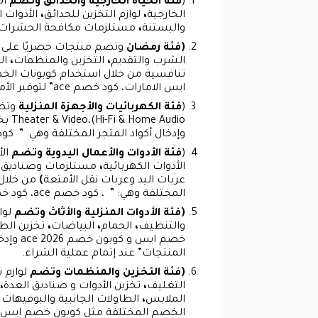
(
فئة الحياة الخارجية والحدائق وتضم
أث
الخارجية
،
لوازم التخزين للحدائق
،
الأدوات ا
والبستنة
،
مستلزمات مكافحة الحشرات
(فئة رمضان
وتضم منتجات حصريًا على ا
الشرب والتقديم
،
التخزين والمنظمات
،
ال
ايس الامارات، كود خصم ace” لتوفير الأموال عند الشراء.
(
فئة الكهربائيات والأجهزة المنزلية
وإدخال أكواد المتجر المختلفة وهي: ” كود خصم من ايس الامارات، كود 
(
فئة الأدوات والأعمال اليدوية وتضم
ال
الأدوات الكهربائية
،
مستلزمات وصناديق تخ
عربات اليد وعربات نقل الأمتعة
)
المختلفة وهي: ” ، كود خصم ace، كود خصم من ايس على جميع المنتجات” عند إتمام عملية الشراء.
(فئة الأدوات المنزلية والأثاث وتضم
لوا
والتنظيف
،
الحمام
،
البياضات
،
تخزين الط
المنتجات” عند إتمام عملية الشراء.
(فئة التخزين والمنظمات وتضم
لوازم 
التغليف
،
تخزين الأدوات و صناديق العدة
،
الملابس
،
الطاولات الجانبية والبوفيهات