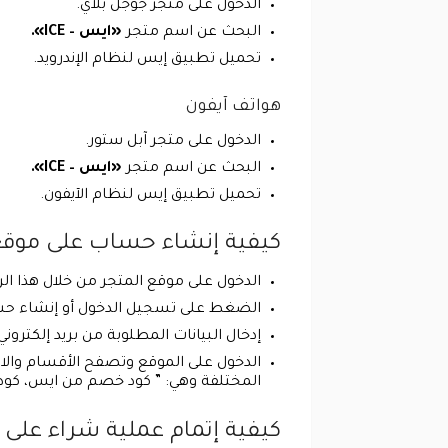
الدخول على متجر جوجل بلاي.
البحث عن اسم متجر
«ايس – ICE».
تحميل تطبيق إيس لنظام الإندرويد.
هواتف آيفون
الدخول على متجر آبل ستور.
البحث عن اسم متجر
«ايس – ICE».
تحميل تطبيق إيس لنظام الآيفون.
كيفية إنشاء حساب على موقع متجر «ايس – ICE» 
الدخول على موقع المتجر من خلال هذا الرابط ://www.aceuae.com/ar-ae
الضغط على تسجيل الدخول أو إنشاء حس
إدخال البيانات المطلوبة من بريد إلكترو
المختلفة وهي: ” كود خصم من ايس، كود خصم ايس الامارات، كود خصم
كيفية إتمام عملية شراء على متجر «ايس – ICE» واس