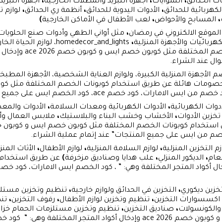
اث الحدائق
،
الشوايات
،
أجهزة التبريد والمظلات الخارجية
،
أجهزة التبريد
لكهربائية للحدائق
،
الأدوات اليدوية للحدائق
،
أنظمة ري الحدائق
،
لوازم 
،
المسابح والأحواض
،
لعب الأطفال في الأماكن الخارجية
)
لموقع الالكتروني في رمضان
،
مثل أواني الطهي وأدوات صنع الحلويا
كهربائيات والأجهزة المنزلية
،
homedecor_and_lights، لوازم الحياة الخارجية
تنافسية من خلال استخد
خصم ace، كود الخصم ايس على جميع المنتجات” لتوفير الأموال.
أدوات الكهربائية
،
الأدوات الكهربائية ومعدات السلامة
،
الأدوات والمعد
زين الأدوات
،
الأخشاب وخشب البناء والبلاستيك
،
ملابس العمال وأ
زم التخزين المنزلية
،
لوازم السلامة المنزلية
،
لوازم الأطفال
،
الأثاث المنز
عام
،
الديكور المنزلي
،
علب هدايا وصناديق مزخرفة
)
عن طريق استخدام 
تخزين ديكوري
،
التخزين في الحدائق ولوازم خارجية
،
تنظيم وتخزين مستل
اكسسوارات التخزين
،
تنظيم وتخزين لوازم الأطفال
،
رفوف التخزين
،
تن
 والكونسولات
،
صناديق التخزين
،
تنظيم وتخزين مستلزمات الحمام خزانا