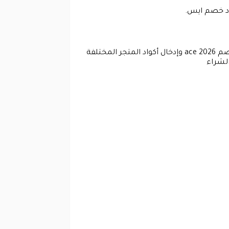
ود خصم ايس.
قبل الضغط على عملية التأكيد لابد من استخدام كوبونات الخصم المختلفة مثل كوبون خصم ايس و كوبون خصم ace 2026 وإدخال أكواد المتجر المختلفة