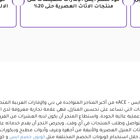
ين
كود خصم ايس الإمارات تخفيضات على
منتجات الاثاث العصرية حتى 20%
الال
س – ACE»
من أكبر المتاجر المتواجدة في دبي والإمارات العربية ال
ات التي تساعد على تحسين المنازل، فهي علامة تجارية معروفة لدى ا
م 1991، بتقديم خدمات عملية عالية الجودة، واستطاع المتجر أن يكون لديه العشرات
لتواصل وطلب المنتجات في أي وقت، ويحرص التجر أن يقدم خدماته عل
اث المنزل العصرية والأنيقة من أجهزة وغرف وأدوات مطبخ وديكورا
خلال استخدام كوبونات الخصم المختلفة مثل
كوبون خصم ايس