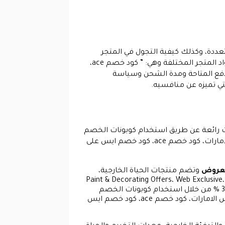
عددة، وكذلك كيفية التجول في المتجر
وشراء المنتجات واستخدام كوبونات الخصم المختلفة مثل كوبون خصم ايس و كوبون خصم ace 2026 وإدخال أكواد المتجر المختلفة وهي: ” كود خصم ace،
فع المتاحة ومدة الشحن وسياسة
تي تميزه عن منافسيه.
ت رائعة عن طريق استخدام كوبونات الخصم
المختلفة مثل كوبون خصم ايس و كوبون خصم ace 2026 وإدخال أكواد المتجر المختلفة وهي: ” كود خصم ايس الامارات، كود خصم ace، كود خصم ايس على
لعروض
وتضم منتجات الحياة الخارجية،
Garden Offers، الإلكترونيات والأجهزة المنزلية، عروض على الأدوات والأعمال اليدوية، عروض على اللوازم المنزلية،Paint & Decorating Offers، Web Exclusive
Offers ، عروض على الخزنات، عروض تحت 10و 20و 50، Garden Storage،Garden Watering) بخصومات تصل لـ30 % من خلال استخدام كوبونات الخصم
المختلفة مثل كوبون خصم ايس و كوبون خصم ace 2026 وإدخال أكواد المتجر المختلفة وهي: ” كود الخصم ايس الامارات، كود خصم ace، كود خصم ايس