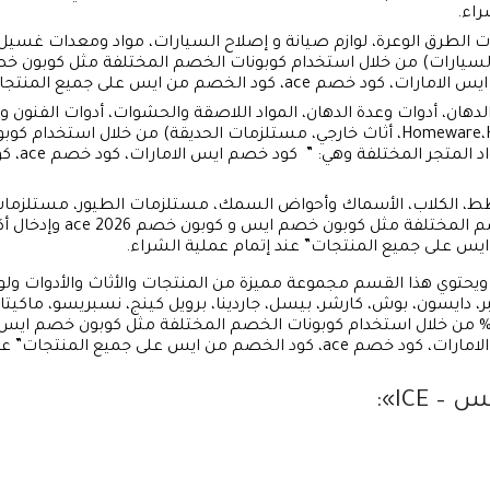
اء.
لطرق الوعرة، لوازم صيانة و إصلاح السيارات، مواد ومعدات غسيل ال
لخصم من ايس على جميع المنتجات” عند الشراء.
هان، أدوات وعدة الدهان، المواد اللاصقة والحشوات، أدوات الفنون و
جدران وملصقات جدارية، Homeware،Home Essential، أثاث خارجي، مستلزمات الحديقة)
ايس و كوب
 الكلاب، الأسماك وأحواض السمك، مستلزمات الطيور، مستلزمات الحي
الأليفة) من خلال استخدام 
يحتوي هذا القسم مجموعة مميزة من المنتجات والأثاث والأدوات ولوا
ايس على جميع المنتجات” عند الشراء.
ICE»: