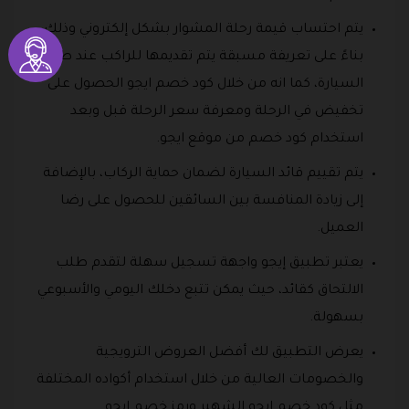
يتم احتساب قيمة رحلة المشوار بشكل إلكتروني وذلك
بناءً على تعريفة مسبقة يتم تقديمها للراكب عند طلب
السيارة، كما انه من خلال كود خصم ايجو الحصول على
تخفيض في الرحلة ومعرفة سعر الرحلة قبل وبعد
استخدام كود خصم من موقع ايجو.
يتم تقييم قائد السيارة لضمان حماية الركاب، بالإضافة
إلى زيادة المنافسة بين السائقين للحصول على رضا
العميل.
يعتبر تطبيق إيجو واجهة تسجيل سهلة لتقدم طلب
الالتحاق كقائد، حيث يمكن تتبع دخلك اليومي والأسبوعي
بسهولة.
يعرض التطبيق لك أفضل العروض الترويجية
والخصومات العالية من خلال استخدام أكواده المختلفة
مثل كود خصم ايجو الشهير ورمز خصم ايجو.