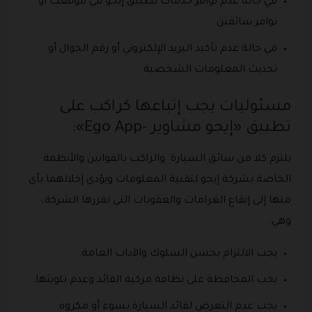
في حالة عدم توافر خدمات تطبيق إيجو في موقعك أو
توافر سائقين.
في حالة عدم تأكيد البريد الإلكتروني أو رقم الجوال أو
تحديث المعلومات الشخصية.
مسئوليات يجب إتباعها كراكب على
تطبيق «إيجو مشاوير -Ego App»:
يلتزم كلا من سائق السيارة والراكب بالقوانين والأنظمة
الخاصة بشركة إيجو لتقنية المعلومات ويؤدي إخلالهما بأي
منها إلى إيقاع الغرامات والعقوبات التي تقررها الشركة،
وهي:
يجب الالتزام بحسن السلوك والآداب العامة.
يجب المحافظة على نظافة مركبة القائد وعدم تلويثها.
يجب عدم التعرض لقائد السيارة بسوء أو مكروه.