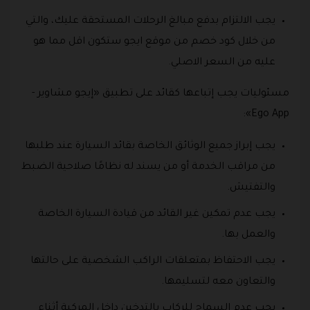
يجب الالتزام بدفع مبالغ الرحلات المستحقة عليك، والتي
من خلال كود خصم من موقع ايجو ستكون اقل مما هو
عليه من السعر الاصلي.
مسئوليات يجب إتباعها كقائد على تطبيق «إيجو مشاوير -
Ego App»:
يجب إبراز جميع الوثائق الخاصة بقائد السيارة عند طلبها
من مراقب الخدمة أو من يسند له نظامًا صلاحية الضبط
والتفتيش.
يجب عدم تمكين غير القائد من قيادة السيارة الخاصة
والعمل بها.
يجب الاحتفاظ بمتعلقات الراكب الشخصية على حالتها
والتعاون معه لتسليمها.
يجب عدم السماح للركاب بالتدخين داخل المركبة أثناء