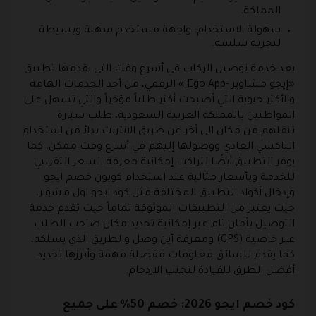
المملكة.
سهولة الاستخدام:
واجهة مستخدم سهلة وبسيطة
لتجربة سلسة.
يعد خدمة توصيل الركاب في أسرع وقت التي يقدمها تطبيق
«إيجو مشاوير -Ego App » الرقمي، من أحد الخدمات الهامة
والأكثر حيوية التي أصبحت أكثر طلباً مؤخراً والتي تسهل على
المواطنين بالمملكة العربية السعودية، طلب سيارة
تنقلهم من مكان الى أخر عن طريق الانترنت بدلأ من استخدام
التاكسي العادي ووصولها إليهم في أسرع وقت ممكن، كما
يوفر التطبيق أيضًا للراكب إمكانية معرفة السعر التقريبي
للخدمة وبأسعار مثالية عند استخدام كوبون خصم ايجو
وإدخال أكواد التطبيق المختلفة مثل كود ايجو اول مشوار،
حيث يعتبر من التطبيقات الموثوقة تماماً حيث تقدم خدمة
التوصيل بأمان تام عبر إمكانية تحديد مكان صاحب الطلب
عبر خاصية (GPS) ومعرفة أين وصل والطريق الذي يسلكه،
كما يقدم للسائق معلومات مفصلة مهمة وأبرزها تحديد
أفضل الطرق للقيادة لتجنب الازدحام.
كود خصم ايجو 2026: خصم 50% على جميع