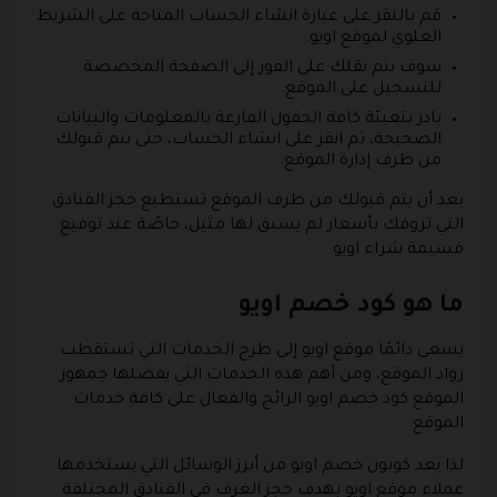
قم بالنقر على عبارة انشاء الحساب المتاحة على الشريط
العلوي لموقع اويو.
سوف يتم نقلك على الفور إلى الصفحة المخصصة
للتسجيل على الموقع.
بادر بتعبئة كافة الحقول الفارغة بالمعلومات والبيانات
الصحيحة، ثم انقر على انشاء الحساب، حتى يتم قبولك
من طرف إدارة الموقع.
بعد أن يتم قبولك من طرف الموقع تستطيع حجز الفنادق
التي تروقك بأسعار لم يسبق لها مثيل، خاصًة عند توقيع
قسيمة شراء اويو.
ما هو كود خصم اويو
يسعى دائمًا موقع اويو إلى طرح الخدمات التي تستقطب
رواد الموقع، ومن أهم هذه الخدمات التي يفضلها جمهور
الموقع كود خصم اويو الرائج والفعال على كافة خدمات
الموقع.
لذا يعد كوبون خصم اويو من أبرز الوسائل التي يستخدمها
عملاء موقع اويو بهدف حجز الغرف في الفنادق المختلفة