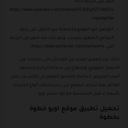
النقر على الرابط ادناه
https://www.youtube.com/channel/UC1b6tyXZTHdIZ5v
mgoAqn9w.
التواصل مع الموقع ومتابعته عبر الدخول على رابط
البرنامج الشهير بنترست، ويتم ذلك عند النقر على الرابط
الآتي https://www.pinterest.com/oyorooms/.
لذلك يجد العميل العديد من الوسائل التي تساعده على
الاتصال بالموقع، والانتفاع من خدماته الرائجة ومتابعة
أحدث العروض الخاصة بالفنادق المتوفر في الكثير من بلدان
العالم، مما يساعد الجميع على حجز مختلف أنواع الحجرات
بأسعار لا تقبل المنافسة مع كود خصم اويو.
تحميل تطبيق موقع اويو خطوة
بخطوة