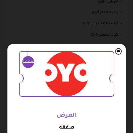
كوبون اويو.
رمز خصم اويو.
قسيمة شراء اويو.
كود خصم oyo.
وتدعم هذه الأكواد كافة الأشخاص المترددين على الموقع من
✖
خلال تفعيل إحداها وقت حجز الغرف على موقع اويو.
صفقة
طرق متابعة موقع اويو والتواصل معه
يتبارى العملاء على حجز الغرف من خلال موقع اويو الذي يقوم
بمهمة الحجز بسعر خاص جدًا وغير مسبوق عبر إدراج كود
خصم ايو 2026، كما يوفر الموقع العديد من الخدمات
المذهلة والفنادق الرائعة التي توفر للعميل إقامة ممتعة،
العرض
لهذا يبحث العملاء عن الطرق التي تساعدهم في متابعة
صفقة
الموقع والتواصل معه، بهدف الاستمتاع بالحجز من خلاله،