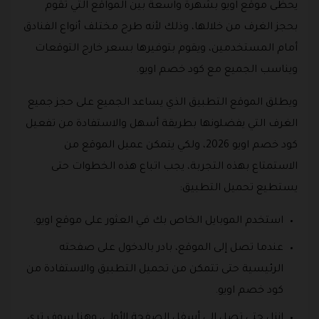
يحظى موقع اويو بشهرة واسعة بين المواقع التي تقوم
بحجز الغرف من خلالها، وذلك لأنه طرح مختلف أنواع الفنادق
أمام المستخدمين، ويقوم بتوفيرها بسعر خارج التوقعات
ويناسب الجميع مع كود خصم اويو.
ويطلق الموقع التطبيق الذي يساعد الجميع على حجز جميع
الغرف التي يفضلونها بطريقة أسهل والاستفادة من تفعيل
كود خصم اويو 2026، ولكي يتمكن عميل الموقع من
الاستمتاع بهذه التجربة، يجب اتباع هذه الخطوات حتى
يستطيع تحميل التطبيق:
استخدم الموبايل الخاص بك في العثور على موقع اويو.
عندما تصل إلى الموقع، بادر بالدخول على صفحته
الرئيسية حتى تتمكن من تحميل التطبيق والاستفادة من
كود خصم اويو.
انزل حتى تصل إلى أسفل الصفحة الأولى، وهنا سوف ترى