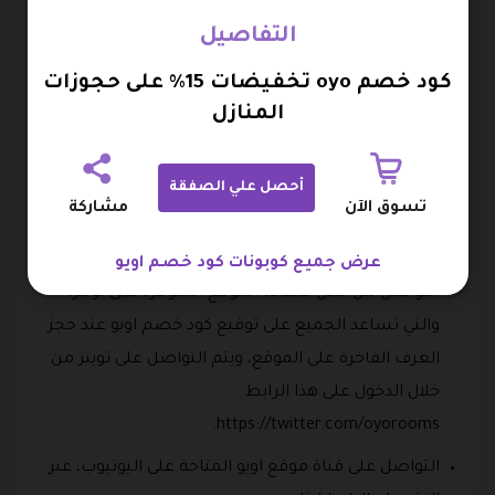
ومن أهم هذه الطرق نذكر:
التفاصيل
التواصل عبر الصفحة الشهيرة للموقع المتاحة على
كود خصم oyo تخفيضات 15% على حجوزات
موقع التواصل الشهير الفيسبوك، عند النقر على هذا
المنازل
الرابط
https://www.facebook.com/oyorooms
.
التواصل على المنصة الشهيرة التي يستخدمها الملايين
أحصل علي الصفقة
تسوق الآن
مشاركة
وهي الانستجرام، عند الضغط على الرابط الآتي
https://www.instagram.com/oyorooms/.
عرض جميع كوبونات كود خصم اويو
التواصل من خلال صفحة الموقع المتوفرة على تويتر،
والتي تساعد الجميع على توقيع كود خصم اويو عند حجز
الغرف الفاخرة على الموقع، ويتم التواصل على تويتر من
خلال الدخول على هذا الرابط
https://twitter.com/oyorooms.
التواصل على قناة موقع اويو المتاحة على اليوتيوب، عبر