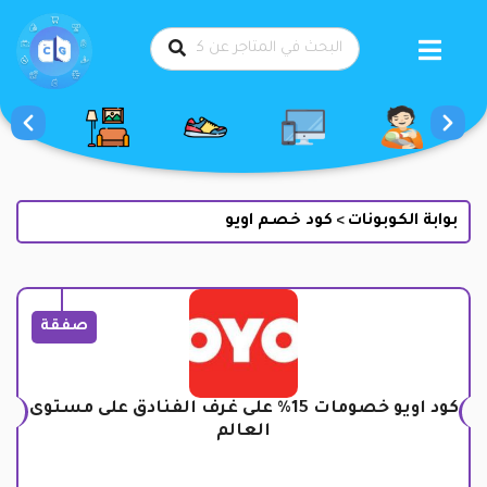
طي
حتوى
بوابة الكوبونات
كود خصم اويو
>
صفقة
كود اويو خصومات 15% على غرف الفنادق على مستوى
العالم