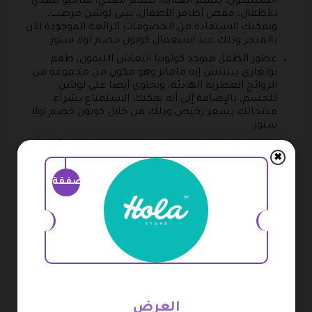
السيليكون، بلسم العناية، بلسم مغذي، شامبو مغذي
للأطفال، مقص أظافر الأطفال، بيبى لوشن مرطب،
ويمكنك الاستفادة من الخصومات الرائعة الموجودة الآن
بالمتجر وذلك عند استعمال كوبون خصم اولا ستور.
عطور الطفل فيوجد كولونيا انتعاش الليمون، طقم
بولغاري بيتيتس إيه مامانز وهو مكون من مجموعة من
الروائح العطرية الهادئة، ويحتوي أيضا على لوشن
للجسم، بالإضافة إلى أنه يمكنك الاستمتاع بشراء
منتجاتك بسعر رخيص وذلك من خلال كوبون خصم اولا
ستور.
منتجات الاستحمام المخصصة للطفل فهناك شامبو
مكون من مواد طبيعية وآمنة للأطفال، كما يوجد غسول
✖
منعش من كيوفي، بخاخ بسلم لاتشابك الشعر، ويمكنك
صفقة
الحصول على طلبك الأول من المتجر بسعر قليل وذلك
باستخدام كود خصم اولا ستور 2026.
كيفية الحصول على كود خصم اولا
ستور
تستطيع الحصول على جميع مشترياتك من المتجر بأسعار
العرض