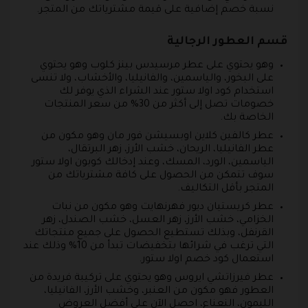
نسبة خصم إضافية على قيمة مشترياتك من المتجر.
قسم العطور الرجالية
وهو يحتوي على عطر مرسيدس بينز كلوب وهو يحتوي
على البخور، والياسمين، والفانيليا، والأخشاب، ولا تنسى
استخدام كود اولا ستور عند الشراء الذي يوفر لك
خصومات تصل إلى أكثر من 30% من سعر المنتجات
الخاصة بك.
عطر كالفين كلاين اوبسيشن فور مان وهو مكون من
عطر الفانيليا، الريحان، خشب الأرز، زهر البرتقال،
الياسمين، الورد، المسك، وعند إدخالك كوبون اولا ستور
سوف تتمكن من الحصول على كافة مشترياتك من
المتجر بأقل التكاليف.
عطر كريستيان ديور فهرنهايت وهو مكون من نبات
الخزامي، خشب الأرز، زهر العسل، خشب الصندل، زهر
القرنفل، وبذلك تستطيع الحصول على جميع منتجاتك
التي ترغب في شرائها بتخفيضات تبدأ من 10% وذلك عند
استعمال كود خصم اولا ستور.
عطر فيرزاتشي ايروس وهو يحتوي على تركيبة فريدة من
العطور فهو مكون من العنبر، وخشب الأرز، الفانيليا،
الليمون، النعناع، احصل الآن على أفضل العروض