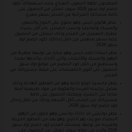
المطحون، نكهة الليمون، النعناع، وعند استعمالك لكود
خصم اولا ستور 2026 سوف تتمكن من الحصول على
كافة منتجاتك الشرائية من المتجر بسعر مغري.
عطر هالوين كيس وهو يحتوي على الخوخ والليمون
والمسك والفانيليا وخشب الصندل، بادر الآن بشراء
عطرك المفضل من المتجر وذلك لتتمكن من الحصول
عليه بسعر مدهش من خلال إدخالك لكود خصم اولا
ستور 2026.
عطر اسكادا ايلاند كيس وهو عبارة عن توليفة عطرية من
الزهور والمسك والأخشاب والتي تأخذك برائحتها بعيدا،
وتستطيع من خلال كود الخصم من موقع اولا ستور
الحصول على أقوى التخفيضات على قيمة مشترياتك من
المتجر.
عطر مانسيرا كوكو فانيلا وهو من العطور الهادئة وذلك
بفضل تركيبته الفريدة والمكونة من مواد طبيعية آمنة
تماماً على البشرة، ويمكنك الحصول على كافة
مشترياتك من المتجر بأقل الأسعار وذلك من خلال إدخال
كود خصم اولا ستور 2026.
عطر دولتشي اند جابانا دولتشي وهو مكون من الزهور
البيضاء مع زيت زهر النازنج، وهو يعد من العطور الجريئة
والفريدة من نوعها، ويمنحك المتجر كود خصم اولا ستور
2026 والذي من خلاله سوف تتمكن من الحصول على