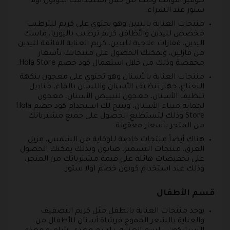
بتوفير أموالك وذلك من خلال استخدامك لكوبون اولا
ستور عند الشراء.
منتجات العناية باليدين وهو يحتوي على كريم للترطيب
مخصص لليدين والأظافر، كريم ترطيب باليوريا، ماسك
اليدين، قفازات علاجية لليدين، كريم العناية الفائقة لليدين
من فازلين، ويمكنك الحصول على منتجاتك بأسعار
مخفضة وذلك من خلال استعمال كود خصم Hola Store.
منتجات العناية بالأسنان وهو تحتوي على معجون بنكهة
النعناع، جهاز تنظيف الأسنان واللسان بالماء، مناديل
تنظيف الأسنان، معجون لتبييض الأسنان، معجون
لحماية ميناء الأسنان، ويتيح لك استخدام كود خصم Hola
Store وذلك لتستطيع الحصول على جميع مشترياتك
من المتجر بأسعار معقولة.
هناك أيضاً منتجات خاصة للوقاية من الشمس، مزيل
العرق، منتجات التسمير، صابون وبذلك يمكنك الحصول
على تخفيضات هائلة على قيمة مشترياتك من المتجر،
وذلك عند استخدام كوبون خصم اولا ستور.
قسم الأطفال
يوجد منتجات العناية بالطفل مثل كريم التصفيف
والعناية بالشعر المموج فرشاة أسنان للأطفال من