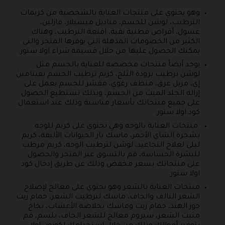
وهو يحتوي على منتجات العناية بالشخصية من كريمات
الترطيب، لوشن للجسم، مناديل ميسيلار، فازلين،
غسول، أقراص قطنية نقية، اقنعة الترطيب، وهناك
الكثير من الخصومات المذهلة التي يوفرها المتجر والتي
يمكنك الحصول عليها من خلال قسيمة شراء اولا ستور.
يوجد أيضاً منتجات مخصصة للعناية بالجسم مثل
لوشن ترطيب برودة الثلج، كريم ترطيب الجسم بفيتامين
إي، مزيل عرق، منظف رغوي، مقشر للجسم يعمل على
إزالة الجلد الميت من الجسم، وبذلك تستطيع الحصول
على جميع منتجاتك بأسعار مناسبة وذلك عند استعمال
كود اولا ستور.
منتجات العناية بالوجه وهي تحتوي على كريم للوجه
بشجرة الشاي الأحمر، ماسك بار الحيوانات الأليفة، كريم
ليلى لعلاج التجاعيد، لوشن لترطيب الوجه، كريم مرطب
للبشرة الحساسة، قم بالتسوق عبر المتجر والحصول
على منتجاتك بسعر مخفض وذلك عن طريق إدخال كود
اولا ستور.
منتجات العناية بالشعر وهو يحتوي على معالج لإصلاح
الشعر التالف والجاف، ماسك لترطيب الشعر، حمام زيت
جوز الهند، حمام زيت وماسك بخلاصة الأعشاب، بخاخ
مثبت الشعر، سيروم معالج للشعر الجاف، بلسم، قم