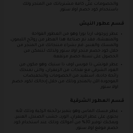
والخصومات على كافة مشترياتك من المتجر ولك
باستخدام كود خصم اولا ستور.
قسم عطور النيش
عطر زيرجوف اربا بورا وهو من العطور الفواحة
والمنعشة، فقد تم صناعة هذا العطر من روائح الليمون،
والمسك والعنبر، قم بشراء منتجاتك من المتجر من
خلال كود خصم متجر اولا ستور ولذلك لتتمكن من
الحصول على نسبة خصم مرتفعة.
عطر قوتشي ذا فويس اوف ذا سنيك وهو مكون من
العود الشرقي مع نفحات من الزعفران، والتى تمنحك
رائحة جاذبة، استفيد من الخصومات والتخفيضات
الموجودة الآن بالمتجر وذلك من خلال إدخالك لكود خصم
اولا ستور.
قسم العطور الشرقية
عطر مسك الماس وهو يتميز برائحته الزكية وذلك لأنه
يحتوي على عطر الزعفران، الورد، خشب الصندل، العنبر،
ويمكنك توفير 30% من أموالك وذلك عند استخدام كود
خصم موقع اولا ستور.