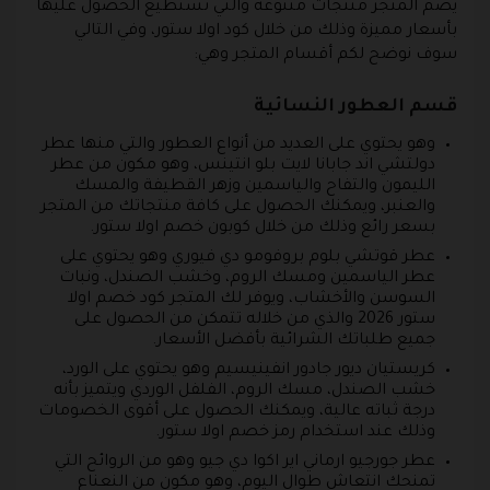
يضم المتجر منتجات متنوعة والتي تستطيع الحصول عليها
بأسعار مميزة وذلك من خلال كود اولا ستور، وفي التالي
سوف نوضح لكم أقسام المتجر وهي:
قسم العطور النسائية
وهو يحتوي على العديد من أنواع العطور والتي منها عطر
دولتشي اند جابانا لايت بلو انتينس، وهو مكون من عطر
الليمون والتفاح والياسمين وزهر القطيفة والمسك
والعنبر، ويمكنك الحصول على كافة منتجاتك من المتجر
بسعر رائع وذلك من خلال كوبون خصم اولا ستور.
عطر قوتشي بلوم بروفومو دي فيوري وهو يحتوي على
عطر الياسمين ومسك الروم، وخشب الصندل، ونبات
السوسن والأخشاب، ويوفر لك المتجر كود خصم اولا
ستور 2026 والذي من خلاله تتمكن من الحصول على
جميع طلباتك الشرائية بأفضل الأسعار.
كريستيان ديور جادور انفينيسيم وهو يحتوي على الورد،
خشب الصندل، مسك الروم، الفلفل الوردي ويتميز بأنه
درجة ثباته عالية، ويمكنك الحصول على أقوى الخصومات
وذلك عند استخدام رمز خصم اولا ستور.
عطر جورجيو ارماني اير اكوا دي جيو وهو من الروائح التي
تمنحك انتعاش طوال اليوم، وهو مكون من النعناع