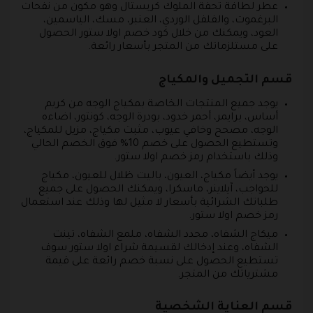
عطر لطافة تحفة الملوك كريستال وهو مكون من نفحات
البرغموت، والفلفل الوردي، العنبر، مسك، الياسمين،
العود، ويمكنك من خلال كود خصم اولا ستور الحصول
على مستلزماتك من المتجر بأسعار رائعة.
قسم التجميل والمكياج
يوجد جميع المنتجات الخاصة بمكياج الوجه من كريم
أساس، برايمر، أحمر خدود، بودرة الوجه، كونتور، اضاءه
الوجه، مصحح وخافي عيوب، مثبت مكياج، مزيل للمكياج،
وتستطيع الحصول على خصم 10% فوق الخصم الحالي
وذلك باستخدام رمز خصم اولا ستور.
يوجد أيضاً مكياج، العيون، باليت ظلال للعيون، مكياج
للحواجب، آيلاينر، ماسكرا، ويمكنك الحصول على جميع
طلباتك الشرائية بأسعار لا مثيل لها وذلك عند استعمال
رمز خصم اولا ستور.
ميكاج الشفاه، محدد الشفاه، ملمع الشفاه، تينت
الشفاه، وعند إدخالك لقسيمة شراء اولا ستور سوف
تستطيع الحصول على نسبة خصم رائعة على قيمة
مشترياتك من المتجر.
قسم العناية الشخصية