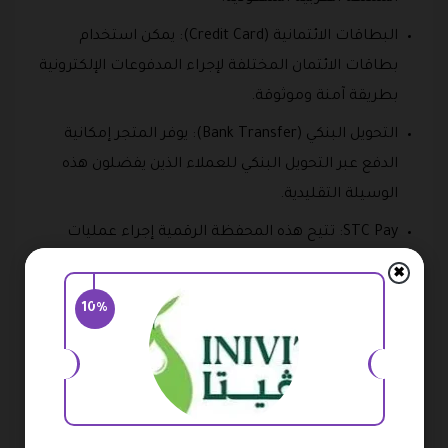
البطاقات الائتمانية (Credit Card): يمكن استخدام
بطاقات الائتمان المختلفة لإجراء المدفوعات الإلكترونية
بطريقة آمنة وموثوقة.
التحويل البنكي (Bank Transfer): يوفر المتجر إمكانية
الدفع عبر التحويل البنكي للعملاء الذين يفضلون هذه
الوسيلة التقليدية.
STC Pay: تتيح هذه المحفظة الرقمية إجراء عمليات
الدفع بسهولة دون الحاجة إلى استخدام بطاقة مصرفية
✖
بشكل مباشر.
10%
Apple Pay: توفر طريقة دفع سريعة وآمنة لمستخدمي
أجهزة أبل، مع إمكانية إتمام عملية الشراء بخطوات
بسيطة.
تابي (Tabby Installment): تمنح العملاء خيار تقسيط