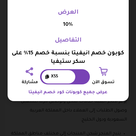
قيمة المشتريات على دفعات ميسرة وفق الشروط
العرض
والأحكام الخاصة بالخدمة.
تمارا (Tamara Installment): تساعد على شراء المنتجات
10%
الآن وتقسيم المبلغ على دفعات لاحقة بطريقة مرنة
التفاصيل
ومريحة.
كوبون خصم انيفيتا بنسبة خصم 15% على
الدفع عند الاستلام (COD): يتيح للعملاء سداد قيمة
سكر ستيفيا
الطلب عند استلام المنتجات، مما يوفر مزيدًا من المرونة
أثناء التسوق.
X55
تسوق الآن
مشاركة
الشحن والتوصيل على متجر انيفيتا
عرض جميع كوبونات كود خصم انيفيتا
يوفر متجر انيفيتا خدمات شحن وتوصيل مرنة لتسهيل
وصول الطلبات إلى العملاء داخل المملكة العربية
السعودية ودول الخليج.
يتيح المتجر شحن المنتجات إلى مختلف مناطق المملكة