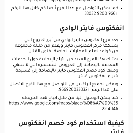
https://maps.app.goo.gl/jUNKqM224E4b6MXF7.
كما يمكن التواصل مع هذا الفرع أيضا كم خلال هذا الرقم
+966 9200 33032.
انفكتوس فايتر الوادي
يعد فرع انفكتوس فايتر الوادي من أبرز الفروع التي
يمتلكها مركز انفكتوس فايتر ويقدم من خلاله مجموعة
من قواعد تعلم المهارات الخاصة بفنون القتال.
يمتلك هذا الفرع العديد من الآراء الإيجابية حول الخدمات
المقدمة بالإضافة إلى العروض المستمرة التي لا تنتهي
ومنها كود خصم انفكتوس فايتر بالإضافة إلى قسيمة
شراء انفكتوس فايتر.
ويمكن لجميع الراغبين في التواصل مع هذا الفرع الاتصال
على هذا الرقم +966920033032.
كما يمكن الوصول إليه من خلال اتباع هذه الخريطة
https://www.google.com/maps/place/%D8%A7%D9%35
22!4d46.
كيفية استخدام كود خصم انفكتوس