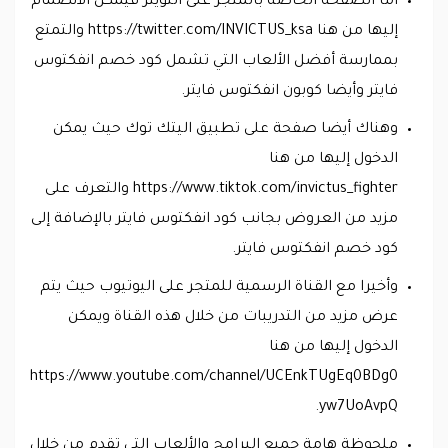
أما الصفحة الخاصة بالمتجر على التويتر فيمكن الانضمام
إليها من هنا https://twitter.com/INVICTUS_ksa والتمتع
بممارسة أفضل الألعاب التي تشمل كود خصم انفكتوس
فايتر وأيضا كوبون انفكتوس فايتر.
وهناك أيضا صفحة على تطبيق اليتك توك حيث يمكن
الدخول إليها من هنا
https://www.tiktok.com/invictus_fighter والتعرف على
مزيد من العروض بجانب كود انفكتوس فايتر بالإضافة إلى
كود خصم انفكتوس فايتر.
وأخيرا مع القناة الرسمية للمتجر على اليوتيوب حيث يتم
عرض مزيد من التدريبات من خلال هذه القناة ويمكن
الدخول إليها من هنا
https://www.youtube.com/channel/UCEnkTUgEq0BDg0
yw7UoAvpQ.
ملحوظة هامة جميع البرامج والألعاب التي تقدم من خلال