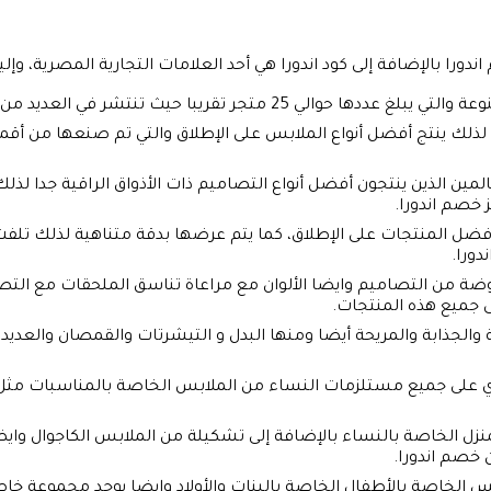
دورا بالإضافة إلى كود اندورا هي أحد العلامات التجارية المصرية، وإلي
ر تقريبا حيث تنتشر في العديد من أنحاء الجمهورية.
 لذلك ينتج أفضل أنواع الملابس على الإطلاق والتي تم صنعها من أق
مين الذين ينتجون أفضل أنواع التصاميم ذات الأذواق الراقية جدا لذل
 خصم اندورا.
أفضل المنتجات على الإطلاق، كما يتم عرضها بدقة متناهية لذلك تلفت
دورا.
موضة من التصاميم وايضا الألوان مع مراعاة تناسق الملحقات مع ال
يقة والجذابة والمريحة أيضا ومنها البدل و التيشرتات والقمصان والعد
على جميع مستلزمات النساء من الملابس الخاصة بالمناسبات مثل ا
نزل الخاصة بالنساء بالإضافة إلى تشكيلة من الملابس الكاجوال وايض
ابس الخاصة بالأطفال الخاصة بالبنات والأولاد وايضا يوجد مجموعة خ