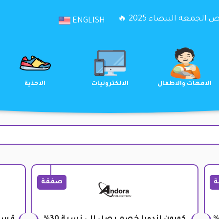
الجمعة البيضاء 2025 🔥
ENGLISH
الترفيه
الامهات والاطفال
الالكترونيات
ة
صفقة