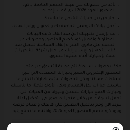
تأكد من حصولك على قيمة الخصم الخاصة بـ كود
المنصور للعود 2026 الذي قمت بإدخاله.
اختر من بين خيارات الشحن ما يناسبك.
أدخل بيانات التوصيل الخاصة بك والعنوان ورقم الهاتف .
قم بإرسال طلبيتك الآن بعد انهاء كافة البيانات
المطلوبة وتفعيل كود خصم المنصور وحصولك على
الخصم على فاتورة الشراء إنهاء المعاملة لتنتقل بعد
ذلك للتجهيز والإرسال إليك من خلال شركة الشحن التي
قمت بإختيارها أثناء عملية التسوق.
هكذا بخطوات بسيطة تتم عملية التسوق عبر متجر
المنصور الإلكترونى المميز بخياراته المتعددة التي تلبي
احتياجات عملائنا وبكل الخطوات ستجد خيارات لتختار ما
يناسبك خيارات بكل الأقسام وبكل الأنواع لتختار ما يناسبك
وخيارات الدفع خيارات للشحن وغيرها من الفنيات التى
تجعل تسوقك من خلال متجر المنصور هي الأفضل لذا لا
تتردد الان وقم بتحميل التطبيق علي هاتفك واغتنام فرصة
وجود كود خصم المنصور للعود 2026 واقتناء ما تحتاج إليه.
حسابك الشخصي عبر متجر المنصور