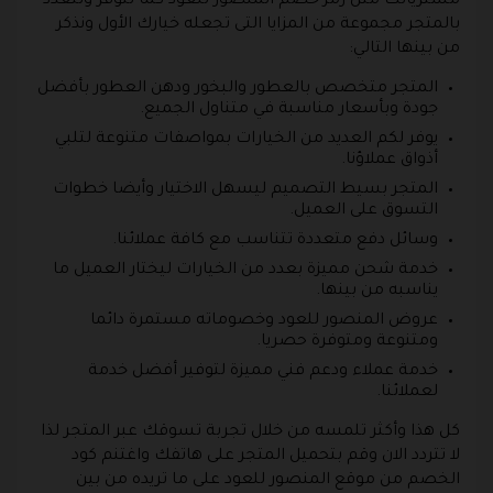
مشترياتك مثل رمز خصم المنصور للعود كما تتوفر وتتعدد
بالمتجر مجموعة من المزايا التى تجعله خيارك الأول ونذكر
من بينها التالي:
المتجر متخصص بالعطور والبخور ودهن العطور بأفضل
جودة وبأسعار مناسبة في متناول الجميع.
يوفر لكم العديد من الخيارات بمواصفات متنوعة لتلبي
أذواق عملاؤنا.
المتجر بسيط التصميم ليسهل الاختيار وأيضا خطوات
التسوق على العميل.
وسائل دفع متعددة تتناسب مع كافة عملائنا.
خدمة شحن مميزة بعدد من الخيارات ليختار العميل ما
يناسبه من بينها.
عروض المنصور للعود وخصوماته مستمرة دائما
ومتنوعة ومتوفرة حصريا.
خدمة عملاء ودعم فني مميزة لتوفير أفضل خدمة
لعملائنا.
كل هذا وأكثر تلمسه من خلال تجربة تسوقك عبر المتجر لذا
لا تتردد الان وقم بتحميل المتجر على هاتفك واغتنم كود
الخصم من موقع المنصور للعود على ما تريده من بين