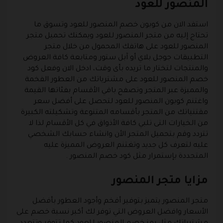
المنصور للعود
استفد الان من كوبون خصم المنصور للعود وتسوق ما
تحتاج إليه من متجر المنصور للعود ويمكنك تحميل متجر
المنصور للعود على هاتفك المحمول من خلال متجر
التطبيقات جوجل بلاي أو آبل ستور ومتابعة كافة العروض
والمنتجات لتختار ما تريده بأى وقت، ادخل الان وفعل كود
خصم المنصور للعود على مشترياتك من العطور الفخمة
والمميزة عبر المتجر وتصفح باقي الأقسام بفئاتها القيمة
واغتنم كوبون المنصور للعود لتحصل على أفضل سعر
مقتنياتك من المتجر بأقسامه المتنوعة وتشكيلته الكبيرة
من الخيارات التى تلبي كافة الأذواق في كل الأقسام لذا لا
تتردد وقم بتحميل المتجر الأن وانشاء حسابك الشخصي
عليه لتعرف كل جديد وتغتنم العروض المميزة عليه
المتجددة بإستمرار مثل كود خصم المنصور .
مزايا متجر المنصور
متجر المنصور يتميز بتوفير أفخم وأجود العطور بأفضل
الأسعار وافضل العروض التي توفر لك أكبر نسبة خصم على