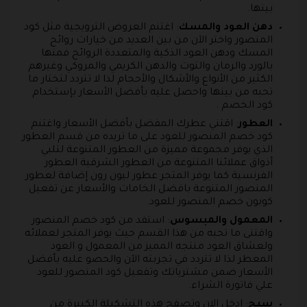
بينها.
دهن العود والمسك
: اغتنم العروض الترويجية مثل كود
المنصور واختر الآن من بين العديد من خيارات روائح
المسك ودهن العود الذكية والمتعددة الروائح فمنها
بالورد والرمان والتوت والدهن الكريمي والمروكي وغيرهم
الكثير من الأنواع والأشكال والأحجام لذا لا تتردد لتختار ما
تحبه من بينها واحصل عليه بأفضل الأسعار بإستخدام
كود الخصم .
العطور
: اقتني عطرك المفضل بأفضل الأسعار واغتنم
كود خصم المنصور للعود على ما تريده من قسم العطور
الذي يوفر مجموعة مميزة من العطور المتنوعة لتلبي
أذواق عملائنا المتنوعة من العطور الشرقية العطور
الفرنسية كما يوفر المتجر عطور ليون رون إضافة لعطور
المنصور المتنوعة بافضل الخامات والأسعار عن تفعيل
كوبون خصم المنصور للعود.
المعمول والمبسوس
: استفد من كود خصم المنصور
واقتنى ما تحبه من هذا القسم حيث يوفر المتجر لعملائه
ولعشاق العود منتجه المميز من المعمول و العود
المعطر لذا لا تتردد في تجربته الآن والحصو عليه بأفضل
الأسعار ضمن مشترياتك وتفعيل كود المنصور للعود
علي فاتورة الشراء.
سبح
: ادخل الان وتصفح هذه التشكيلة الكبيرة من