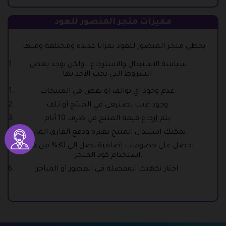
مميزات متجر المنصور للعود
يحظي متجر المنصور للعود بمزايا عديدة ومختلفة ومنها:
سياسة الاستبدال والاسترجاع ، ولكن يوجد بعض
الشروط التي يجب الأخذ بها:
عدم وجود اي توالف او نقص في المنتجات.
وجود عيب تصنيعي في المنتج أو تلف.
يتم إرجاع قيمة المنتج في ظرف 10 أيام.
يمكنك استبدال المنتج بغيره ودفع الفارق المالي.
احصل على خصومات إضافية تصل إلى 30% من خلال
استخدام كود المتجر.
اختار نكهتك المفضلة في العطور أو المباخر.