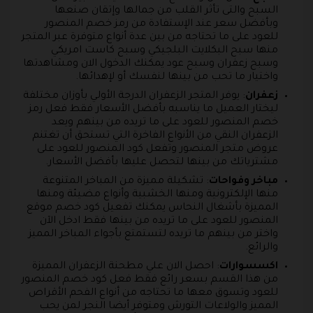
السبح والتى تأثر القلب من جمالها وإتقان صنعها
وبأفضل سعر عند الإستفادة من رمز خصم المنصور
للعود على ما تحتاجه من بين عدة أنواع متوفرة عبر المتجر
منها سبح البكلايت البلجيكي وسبح كاست امريكي
وسبح زعفران وسبح عود يمكنك الدخول الان ومشاهدتها
واختيار ما تحب من بينها لنفسك أو لإهدائها.
زعفران
: يوفر المتجر الزعفران الدرجة الأولي بأوزان مختلفة
ليختار العميل ما يناسبه بأفضل الأسعار فقط فعل رمز
خصم المنصور للعود على ما تريده من بينهم ويعد
الزعفران النقي من الأنواع الفاخرة التي تستحق أن تغتنم
عروض متجر المنصور وتفعل كود المنصور للعود على
مشترياتك من بينها لتحصل عليها بأفضل الأسعار.
مباخر وفواحات
: تشكيلة مميزة من المباخر المتنوعة
منها الإلكترونية ومنها الخشبية وأنواع مضيئة ومنها
المميزة بأشغال النحاس يمكنك تفعيل كود خصم موقع
المنصور للعود على ما تريده من بينها فقط ادخل الآن
واختر من بينهم ما تريده لتستمتع بأجواء المباخر المميز
والرائع.
اكسسوارات
: احصل الان علي مطحنة الزعفران المميزة
من هذا القسم بسعر رائع فقط فعل كود خصم المنصور
للعود وتسوق معها ما تحتاجه من أنواع الفحم الأقراص
المميز والولاعات التورش ومتوفر أيضا النجر لمن يحب