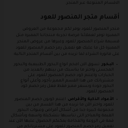
الاقسام المتنوعة عبر المتجر.
أقسام متجر المنصور للعود
متجر المنصور للعود يوفر لكم مجموعة من العروض
المميزة توفر لعملائنا فرصة تجربة منتجاتنا المميزة مثل
قسيمة شراء المنصور للعود وغيرها من عروض المتجر
المميزة كل ما عليك هو تفعيل رمز خصم المنصور للعود
على فاتورة الشراء لما تريده من بين أقسام المتجر التالية:
البخور
: تسوق الان افخم انواع البخور الطبيعية والبخور
المحسنى واختر ما يناسبك من بينهم بالعديد من
الخيارات واغتنم كود خصم المنصور للعود على
مشترياتك من هذا القسم المميز بأجود وأعلي أنواع
البخور جودة وبسعر مميز فقط فعل رمز خصم كود
المنصور للعود.
الأعواد الذكية والأقراص
: اغتنم كوبون خصم المنصور
للعود واختر الآن ما تريده من هذا القسم من بين
مجموعة كبيرة جدا من أشكال أقراص وعبوات البخور
القيمة والمباخر التى تناسبها بتشكيلة واسعة وبأشكال
قمة في الروعة والفخامة يمكنكم الحصول عليها الآن عند
تفعيل رمز خصم المنصور للعود على مشترياتكم من