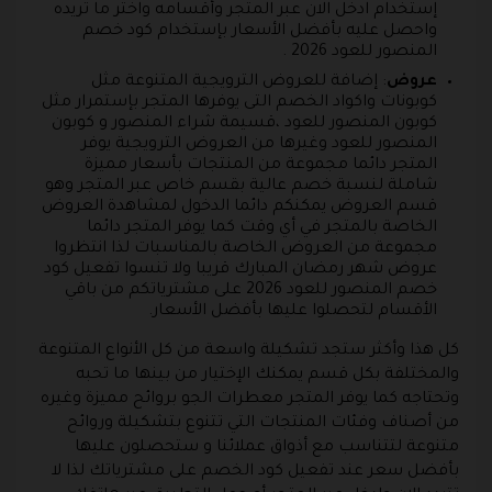
إستخدام ادخل الان عبر المتجر وأقسامه واختر ما تريده
واحصل عليه بأفضل الأسعار بإستخدام كود خصم
المنصور للعود 2026 .
عروض
: إضافة للعروض الترويجية المتنوعة مثل
كوبونات واكواد الخصم التى يوفرها المتجر بإستمرار مثل
كوبون المنصور للعود ،قسيمة شراء المنصور و كوبون
المنصور للعود وغيرها من العروض الترويجية يوفر
المتجر دائما مجموعة من المنتجات بأسعار مميزة
شاملة لنسبة خصم عالية بقسم خاص عبر المتجر وهو
قسم العروض يمكنكم دائما الدخول لمشاهدة العروض
الخاصة بالمتجر في أي وقت كما يوفر المتجر دائما
مجموعة من العروض الخاصة بالمناسبات لذا انتظروا
عروض شهر رمضان المبارك قريبا ولا تنسوا تفعيل كود
خصم المنصور للعود 2026 على مشترياتكم من باقي
الأقسام لتحصلوا عليها بأفضل الأسعار.
كل هذا وأكثر ستجد تشكيلة واسعة من كل الأنواع المتنوعة
والمختلفة بكل قسم يمكنك الإختيار من بينها ما تحبه
وتحتاجه كما يوفر المتجر معطرات الجو بروائح مميزة وغيره
من أصناف وفئات المنتجات التي تتنوع بتشكيلة وروائح
متنوعة لتتناسب مع أذواق عملائنا و ستحصلون عليها
بأفضل سعر عند تفعيل كود الخصم على مشترياتك لذا لا