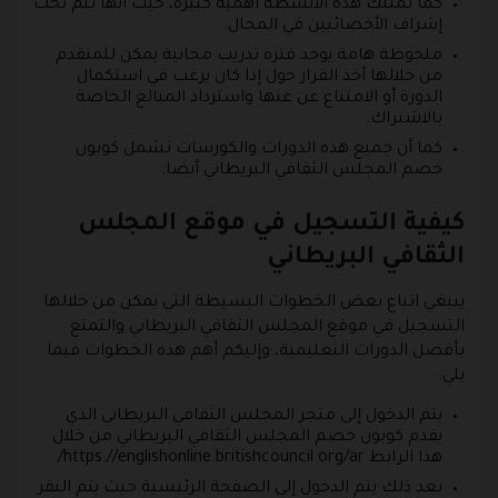
كما تمتلك هذه الأنشطة أهمية كبيرة، حيث أنها تتم تحت
إشراف الأخصائيين في المجال.
ملحوظة هامة يوجد فترة تدريب مجانية يمكن للمتقدم
من خلالها أخذ القرار حول إذا كان يرغب في استكمال
الدورة أو الامتناع عن عنها واسترداد المبالغ الخاصة
بالاشتراك.
كما أن جميع هذه الدورات والكورسات تشمل كوبون
خصم المجلس الثقافي البريطاني أيضا.
كيفية التسجيل في موقع المجلس
الثقافي البريطاني
ينبغي اتباع بعض الخطوات البسيطة التي يمكن من خلالها
التسجيل في موقع المجلس الثقافي البريطاني والتمتع
بأفضل الدورات التعليمية، وإليكم أهم هذه الخطوات فيما
يلي:
يتم الدخول إلى متجر المجلس الثقافي البريطاني الذي
يقدم كوبون خصم المجلس الثقافي البريطاني من خلال
هذا الرابط https://englishonline.britishcouncil.org/ar/.
بعد ذلك يتم الدخول إلى الصفحة الرئيسية حيث يتم النقر