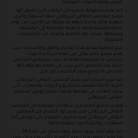
المتجر وأيضا الدورات المقدمة.
كما يقدم مجموعة متميزة من الباقات التي تشمل كود
خصم المجلس الثقافي البريطاني منها السنوية وأخرى
شهرية ولكل واحدة منهم ما يميزها عن الأخرى حيث يوجد
الباقة الفضية وأيضا الذهبية بالإضافة إلى البلاتينية،
وجميعها تشمل كود الخصم والعديد من التخفيضات
المتنوعة.
يتيح إمكانية تقديم هدايا للاحباء والأهل والأصدقاء، حيث
يقدم قسم مميز يمكن من خلاله حجز أحد الدورات
لشخص ما وتقديمه كهدية له، حيث يستطيع الشخص
اختيار عدد الحصص الذي يرغب في القيام بها وإهدائها
لشخص ما ودفع سعر الجلسات اون لاين.
كما يتيح المتجر الذي يقدم المجلس الثقافي البريطاني
الحرية كاملة للعملاء لاختيار نوع الدورات والمهارات التي
يرغب الطالب في تعلمها وأيضا تشمل كوبون المجلس
الثقافي البريطاني.
ويقدم لجميع المتقدمين شهادات معتمدة من المجلس
الثقافي البريطاني الذي يقدم كود الخصم من المجلس
الثقافي البريطاني تفيد بحصول المتقدم على دورة في أحد
المهارات، واجتياز الدورة بمهارة فائقة.
كما يوفر أيضا فريق خدمة عملاء متاح على لمدة 24
ساعة في اليوم، وعلى مدار 7 أيام في الأسبوع، حيث يمكن