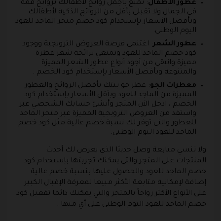
عطور الأطفال
: تمتع بأجمل روائح لأطفالك بروائح قمة
في الجمال ولا تقبلي بأقل من الروائح الذكية لأطفالك
وبأفضل الأسعار بإستخدام كود خصم متجر الماجد للعود
اليوم الوطنى.
عطور الشعر
: اغتنمي فرصة العروض الترويجية ووجود
كود خصم الماجد للعود وتمتعي برائحة شعر عطرة
مميزة وانتقي من أجود أنواع عطور الشعر المميزة
والمتنوعة وبأفضل الأسعار بإستخدام كود الخصم .
معطرات الجو
: عطر جو بيتك بأفضل الروائح والعطور
المميزة من الماجد للعود وبأقل الأسعار بإستخدام كود
الخصم ، ادخل الآن المتجر وأنشئ حسابك الشخصي عبر
واستفد من العروض الترويجية المميزة عبر متجر الماجد
للعطور والتي توفر لك نسبة خصم عالية مثل كود خصم
الماجد للعود اليوم الوطنى.
ولا تنسي متابعة وصل حديثا الذي يعرض لك أحدث
المنتجات علي المتجر والتي يمكنك تجربتها بإستخدام كود
خصم الماجد للعود والحصول عليها بنسبة خصم عالية
إضافة لإمكانية متابعة الأكثر مبيعا لمعرفة الإقبال الكبير
على الأنواع الأكثر رواجاً بالمتجر والتي يمكنك دائما تفعيل كود
خصم الماجد للعود اليوم الوطنى على أي منها .