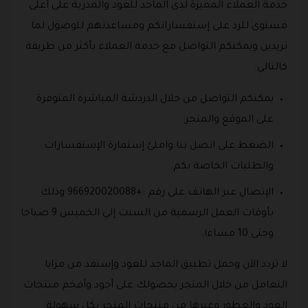
خدمة العملاء المميزة لدى الماجد للعود والمدربة على أعلى
مستوى للرد على إستفساراتكم ومساعدتهم للوصول لما
تريدين ويمكنكم التواصل مع خدمة العملاء بأكثر من طريقة
كالتالي:
يمكنكم التواصل من خلال الدردشة المباشرة المتوفرة
على الموقع والمتجر.
الضغط على اتصل بنا واملئ إستمارة الإستفسارات
والطلبات الخاصة بكم.
الإتصال عبر الهاتف على رقم :+966920020088 وذلك
بأوقات العمل الرسمية من السبت إلي الخميس 9 صباحا
وحتى 10 مساءا.
لا تردد الآن وحمل تطبيق الماجد للعود وإستفد من مزايا
التعامل من خلال المتجر بحصولك على أجود وأفخم منتجات
العود والعطور وغيرها من منتجات المتجر بكل سهولة