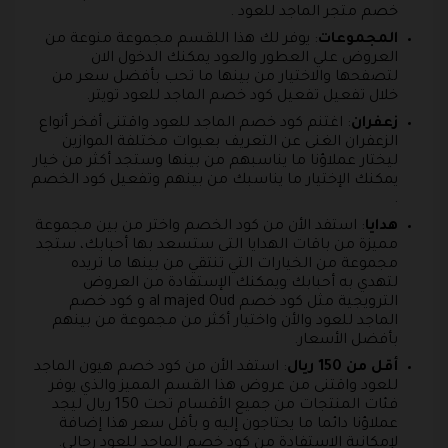
خصم متجر الماجد للعود .
المجموعات
: يوفر لك هذا اللقسم مجموعة منوعة من
العروض علي العطور والعود يمكنك الدخول الان
لتصفحها والاختيار من بينها ما تحب بأفضل سعر من
خلال تفعيل تفعيل كود خصم الماجد للعود تويتر.
زعفران
: اغتنم كود خصم الماجد للعود واقتنى أفخر أنواع
الزعفران الغنى عن التعريف بعبوات مختلفة الموازين
ليختار عملاؤنا ما يناسبهم من بينها وستجد أكثر من خيار
يمكنك الإختيار ما يناسبك من بينهم وتفعيل كود الخصم
.
هدايا
: استفد الأن من كود الخصم واختر من بين مجموعة
مميزة من باقات الهدايا التى ستسعد بها أحبابك، ستجد
مجموعة من الخيارات التي تنتقي من بينها ما تريده
لتهدي به أحبابك ويمكنك الإستفادة من العروض
الترويجية مثل كود خصم al majed Oud و كود خصم
الماجد للعود والأن واختيار أكثر من مجموعة من بينهم
بأفضل الأسعار.
أقل من 150 ريال
: استفد الأن من كود خصم هيون الماجد
للعود واقتنى من عروض هذا القسم المميز والذي يوفر
فئات المنتجات من جميع الأقسام تحت 150 ريال ليجد
عملاؤنا دائما ما يحتاجون إليه و بأقل سعر هذا إضافة
لإمكانية الاستفادة من كود خصم الماجد للعود رجالى.