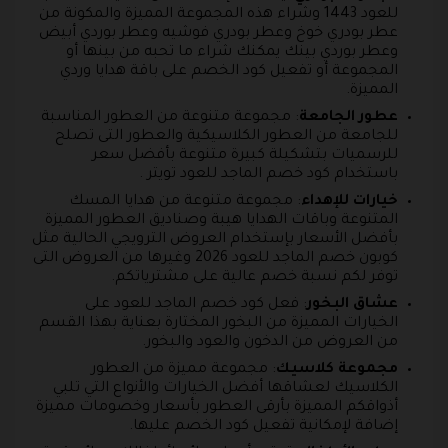
للعود 1443 وشراء هذه المجموعة المميزة والمكونة من
عطر بودري خوخ وعطر بودري فوشيه وعطر بوردي أبيض
وعطر بوردي بينك يمكنك شراء ما تحبه من بينها أو
المجموعة أو تفعيل كود الخصم على باقة هدايا وردي
المميزة.
عطور الجامعة
: مجموعة متنوعة من العطور المناسبة
للجامعة من العطور الكلاسيكية والعطور التى تصلح
للرسميات بتشكيلة كبيرة متنوعة بأفضل سعر
باستخدام كود خصم الماجد للعود تويتر .
خيارات للإهداء
: مجموعة متنوعة من هدايا المسك
المتنوعة وباقات الهدايا هيبة وصناديق العطور المميزة
بأفضل الأسعار بإستخدام العروض الترويجي الحالية مثل
كوبون خصم الماجد للعود 2026 وغيرها من العروض التى
توفر لكم نسبة خصم عالية على مشترياتكم.
عشاق البخور
: فعل كود خصم الماجد للعود على
الخيارات المميزة من البخور المختارة بعناية بهذا القسم
من العروض من الدخون والعود والبخور.
مجموعة كلاسيك
: مجموعة مميزة من العطور
الكلاسيك لعشاقها أفضل الخيارات والأنواع التي تلبي
أذواقكم المميزة بأرقى العطور بأسعار وخصومات مميزة
إضافة لإمكانية تفعيل كود الخصم عليها.