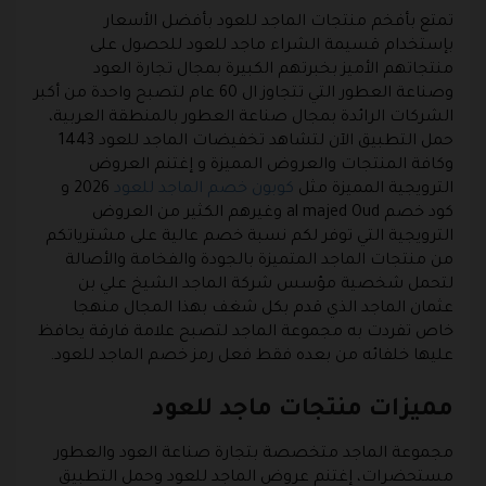
تمتع بأفخم منتجات الماجد للعود بأفضل الأسعار
بإستخدام قسيمة الشراء ماجد للعود للحصول على
منتجاتهم الأميز بخبرتهم الكبيرة بمجال تجارة العود
وصناعة العطور التي تتجاوز ال 60 عام لتصبح واحدة من أكبر
الشركات الرائدة بمجال صناعة العطور بالمنطقة العربية،
حمل التطبيق الآن لتشاهد تخفيضات الماجد للعود 1443
وكافة المنتجات والعروض المميزة و إغتنم العروض
الترويجية المميزة مثل
كوبون خصم الماجد للعود
2026 و
كود خصم al majed Oud وغيرهم الكثير من العروض
الترويجية التي توفر لكم نسبة خصم عالية على مشترياتكم
من منتجات الماجد المتميزة بالجودة والفخامة والأصالة
لتحمل شخصية مؤسس شركة الماجد الشيخ علي بن
عثمان الماجد الذي قدم بكل شغف بهذا المجال منهجا
خاص تفردت به مجموعة الماجد لتصبح علامة فارقة يحافظ
عليها خلفائه من بعده فقط فعل رمز خصم الماجد للعود.
مميزات منتجات ماجد للعود
مجموعة الماجد متخصصة بتجارة صناعة العود والعطور
مستحضرات، إغتنم عروض الماجد للعود وحمل التطبيق