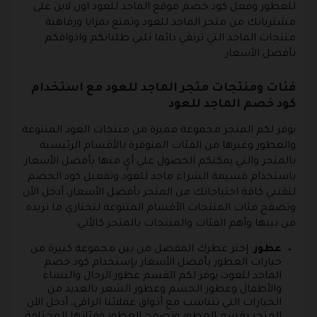
للعطور وفعل كود خصم موقع الماجد للعود اون لاين على
مشترياتك من متجر الماجد للعود وتمتع بمزايا ورفاهية
منتجات الماجد التي ترتقي دائما تلبي طلباتكم واذواقكم
بأفضل الأسعار.
فئات ومنتجات متجر الماجد للعود مع استخدام
كود خصم الماجد للعود
يوفر لكم المتجر مجموعة مميزة من منتجات العود المتنوعة
والعطور وغيرها من الفئات المتوفرة بالأقسام الرئيسية
بالمتجر والتي يمكنكم الحصول علي أيٍ منها بأفضل الأسعار
باستخدام قسيمة الشراء ماجد للعود وتفعيل كود الخصم
لتقتني كافة احتياجاتك من المتجر بأفضل الأسعار، أدخل الأن
وتصفح فئات المنتجات الأقسام المتنوعة لتختاري ما تريده
من بينها وأهم الفئات والمنتجات بالمتجر كالأتي:
عطور
: إختر عطرك المفضل من بين مجموعة كبيرة من
خيارات العطور بأفضل الأسعار بإستخدام كود خصم
الماجد للعود، يوفر لكم القسم عطور الرجال والنساء
والأطفال وعطور الجسم وعطور الشعر بالعديد من
الخيارات التي تتناسب مع أذواق عملائنا الراقي، أدخل الآن
المتجر بقسم العطور وتصفح العطور وفئاتها المختلفة