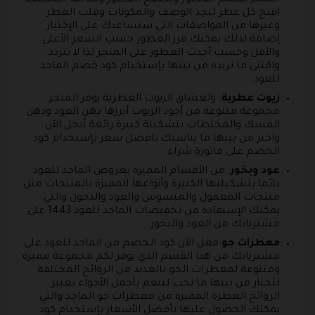
افتح كل عطر لتجد الوصف والمكونات وقلب العطر
وغيرها من المواصفات التي ستساعدك علي الإختيار
إضافة لذلك يمكنك فرز العطور حسب السعر الأعلى
والأقل وحسب أحدث العطور على المتجر لذا لا تتردد
واقتنى ما تريده من بينها بإستخدام كود خصم الماجد
للعود.
زيوت عطرية
: ولعشاق الزيوت العطرية يوفر المتجر
مجموعة متنوعة من أجود الزيوت أبرزها دهن العود ودهن
المسك والمخلطات بتشكيلة كبيرة رائعة أدخل الآن
واختر من بينها ما يناسبك بافضل سعر بإستخدام كود
الخصم على فاتورة شراء.
عود وبخور
: من الأقسام المميزة بعروض الماجد للعود
دائما بتشكيلتها الكبيرة وأنواعها المميزة بالمنتجات مثل
منتجات المعمول والمبسوس والعود والدخون والتي
يمكنك الإستفادة من تخفيضات الماجد للعود 1443 على
مشترياتك من العود والبخور.
معطرات جو
:فعل الآن كود الخصم من الماجد للعود على
مشترياتك من هذا القسم الذي يوفر لكم مجموعة مميزة
ومتنوعة لمعطرات الجو بالعديد من الروائح المختلفة
لتختار من بينها ما تحب لتنعم بأجمل الأجواء بعبير
الروائح العطرة المميزة من معطرات جو الماجد والتي
يمكنك الحصول عليها بأفضل الأسعار بإستخدام كود