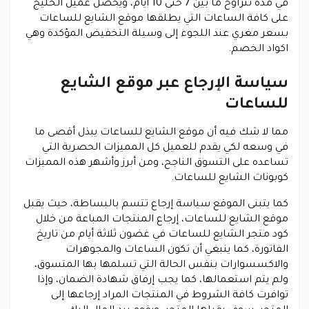
في مدة تتراوح ما بين 7 حتى 10 أيام، ويحصل عميل الخليج
على كافة الساعات التي يطلقها موقع الشايع للساعات
بسعر مغري عند اللجوء إلى وسيلة التخفيض المؤكدة وهي
اكواد الخصم.
سياسة الإرجاع عبر موقع الشايع
للساعات
مما لا شك فيه أن موقع الشايع للساعات يبذل أقصى ما
في وسعه لكي يقدم للعميل كل المميزات الحصرية التي
تساعده على التسوق الناجح، ومن أبرز وأشهر هذه المميزات
كوبونات الشايع للساعات.
كما يتبنى الموقع سياسة إرجاع تتسم بالبساطة، حيث يقبل
موقع الشايع للساعات، إرجاع المنتجات المباعة من خلال
كود متجر الشايع للساعات في غضون ثلاثة أيام من تاريخ
الفاتورة، كما ينبغي أن تكون الساعات والمجوهرات
والاكسسوارات بنفس الحالة التي تسلمها بها المتسوق،
ولم يتم استعمالها، كما يجب إرفاق شهادة الضمان، وإذا
توافرت كافة الشروط في المنتجات المراد إرجاعها إلى