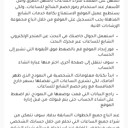
تسهل على العملاء شراء الساعات بأسهل الطرق وأقل
الأسعار عند استخدام رموز خصم الشائع للساعات، ولكي
يستطيع عميل الموقع الاستمتاع بكافة خدمات الشايع
المذهلة يجب التسجيل على الموقع من خلال اتباع مجموعة
الإرشادات الآتية:
استعمل الجوال خاصتك في البحث عن المتجر الإلكتروني
الشايع للساعات عبر محرك البحث.
فور إيجاد الموقع قم بالضغط فوق الأيقونة التي تشير إلى
الحساب.
سوف تنتقل إلى صفحة أخرى، اختر منها عبارة انشاء
الحساب.
ابدأ بكتابة معلوماتك الشخصية في النموذج الذي ظهر
أمامك، لكي تشتري الساعات التي تفضلها بسعر خارج
المنافسة مع رمز خصم الشايع للساعات.
راجع البيانات التي قمت بوضعها في النموذج، ثم اضغط
على انشاء الحساب حتى يتم قبولك من قبل إدارة
الموقع.
عند اتباع جميع الخطوات السابقة بدقة، سوف تتمكن من
شراء جميع الساعات التي تحلم من خلال حسابك الشخصي