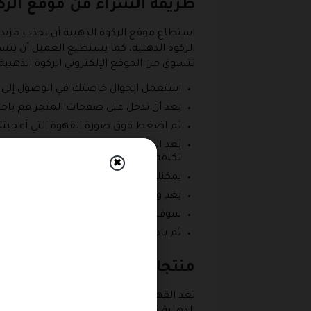
طريقة الشراء من موقع الركو
استطاع موقع الركوة الذهبية أن يجذب مزيد
الركوة الذهبية، كما يستطيع العميل أن ي
تتسوق من الموقع الإلكتروني الركوة الذهبية 
استعمل الجوال خاصتك في الوصول إلى مو
بعد أن تدخل على صفحات المتجر قم باختيا
ثم اضغط فوق صورة القهوة التي أعجبتك
بعد الضغط على الصورة سوف تجد أمامك ا
تكلفة.
✖
يمكنك الآن الخروج من صفحة المنتج، وا
بعد وضع كل ما تريد داخل الحقيبة، توجه إ
سوف تظهر أمامك الآن صفحة الدفع، قم 
ثم بادر باختيار طريقة السداد الملائمة
منتجات القهوة المقطرة المتا
تعد القهوة المقطرة أحد أهم وأشهر الأنوا