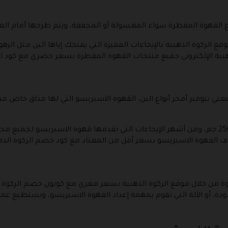
ع القهوة المقطرة سواء المغسولة أو المجففة، ويتم طرحها أمام الع
قع الركوة الذهبية بالإيحاءات المميزة التي يمنحك إياها البن مثل الزهو
ية الإلكتروني جميع منتجات القهوة المقطرة بسعر حصري مع كود الر
ي بتوفير أفخر أنواع البن، القهوة الاسبريسو التي لها مذاق خاص ممي
وتوجد القهوة الاسبريسو في عبوات بحجم 250 جم، ومن أشهر الإيحاءات التي تقدمها قهوة الاس
اف القهوة الاسبريسو بسعر أقل من المعتاد مع كود خصم الركوة الذه
ودة، أو الآلة التي تقوم بمهمة إعداد القهوة الاسبريسو، ويستطيع عم