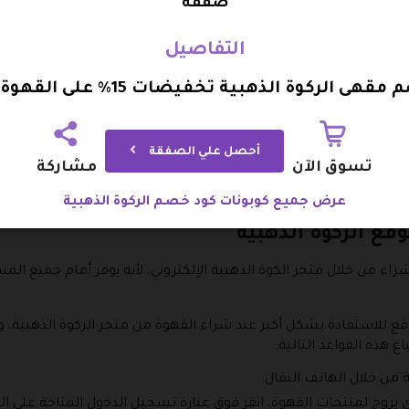
صفقة
التفاصيل
ى الركوة الذهبية تخفيضات 15% على القهوة التركية
أحصل علي الصفقة
تسوق الآن
مشاركة
ها الفائقة ومذاقها الذي لا يقاوم، هذا إلى جانب سعرها المدهش الذي
عرض جميع كوبونات كود خصم الركوة الذهبية
ع الركوة الذهبية
اء من خلال متجر الكوة الذهبية الإلكتروني، لأنه يوفر أمام جميع المس
للاستفادة بشكل أكبر عند شراء القهوة من متجر الركوة الذهبية، وت
 هذه القواعد التالية:
ة من خلال الهاتف النقال.
ي يروج لمنتجات القهوة، انقر فوق عبارة تسجيل الدخول المتاحة على ا