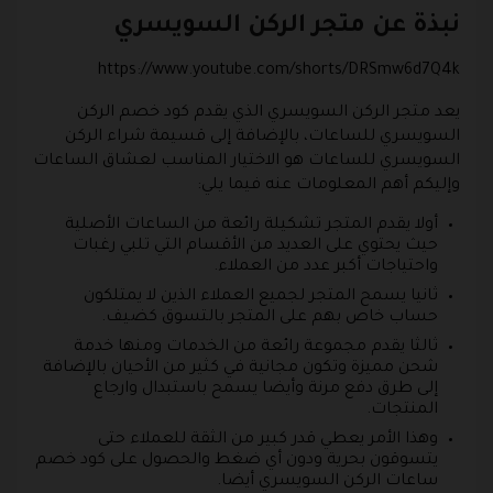
نبذة عن متجر الركن السويسري
https://www.youtube.com/shorts/DRSmw6d7Q4k
يعد متجر الركن السويسري الذي يقدم كود خصم الركن
السويسري للساعات، بالإضافة إلى قسيمة شراء الركن
السويسري للساعات هو الاختيار المناسب لعشاق الساعات
وإليكم أهم المعلومات عنه فيما يلي:
أولا يقدم المتجر تشكيلة رائعة من الساعات الأصلية
حيث يحتوي على العديد من الأقسام التي تلبي رغبات
واحتياجات أكبر عدد من العملاء.
ثانيا يسمح المتجر لجميع العملاء الذين لا يمتلكون
حساب خاص بهم على المتجر بالتسوق كضيف.
ثالثا يقدم مجموعة رائعة من الخدمات ومنها خدمة
شحن مميزة وتكون مجانية في كثير من الأحيان بالإضافة
إلى طرق دفع مرنة وأيضا يسمح باستبدال وارجاع
المنتجات.
وهذا الأمر يعطي قدر كبير من الثقة للعملاء حتى
يتسوقون بحرية ودون أي ضغط والحصول على كود خصم
ساعات الركن السويسري أيضا.