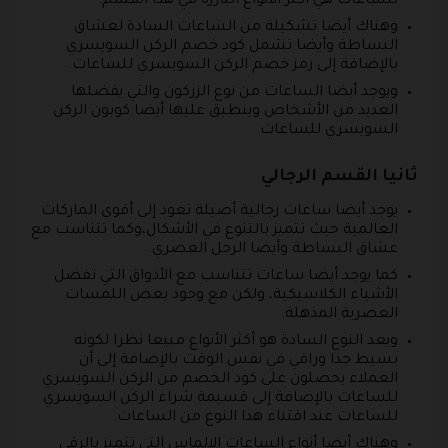
للساعات هي أكثر الأنواع البارزة في هذا القسم.
وهناك أيضا تشكيلة من الساعات السادة لعشاق
البساطة وأيضا تشمل كود خصم الركن السويسري
بالإضافة إلى رمز خصم الركن السويسري للساعات.
ويوجد أيضا الساعات من نوع الزركون والتي يفضلها
العديد من الأشخاص وينطبق عليها أيضا كوبون الركن
السويسري للساعات.
ثانيا القسم الرجالي
يوجد أيضا ساعات رجالية أصيلة تعود إلى أقوى الماركات
العالمية حيث تتميز بالتنوع في الأشكال،وكما تتناسب مع
عشاق البساطة وأيضا الرجل العصري.
كما يوجد أيضا ساعات تتناسب مع الأذواق التي تفضل
الأشياء الكلاسيكية، ولكن مع وجود بعض اللمسات
العصرية المذهلة.
ويعد النوع السادة هو أكثر الأنواع مبيعا نظرا لكونه
بسيط جدا وراقي في نفس الوقت بالإضافة إلى أن
العملاء يحصلون على كود الخصم من الركن السويسري
للساعات بالإضافة إلى قسيمة شراء الركن السويسري
للساعات عند اقتناء هذا النوع من الساعات.
وهناك أيضا أنواع الساعات الالماس التي تتميز بالرقي