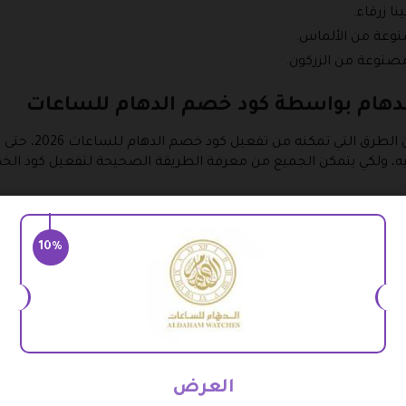
ا زرقاء.
نوعة من الألماس.
صنوعة من الزركون.
دهام بواسطة كود خصم الدهام للساعات
يبحث دائمًا عميل 
ليه، ولكي يتمكن الجميع من معرفة الطريقة الصحيحة لتفعيل كود الخ
 إلى صفحات الموقع الإلكتروني الدهام للساعات.
ائمة المتاحة حتى تختار منها التصنيف المناسب لك.
10%
ها بعد إضافة قسيمة شراء الدهام للساعات.
 تستعرض مواصفات الساعة بشكل تفصيلي، حدد الكمية المطلوبة، ثم ان
المنتجات الأخرى من خلال كود الدهام للساعات اون لاين، اخرج من ص
لضغط عليها، سوف تظهر امامك شاشة بها كافة المنتجات التي اشتري
 اتمام الطلب.
العرض
لخاصة به، وذلك لكي تنال الخصم المتاح.