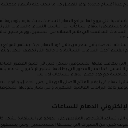
طرح عدة أقسام محددة توفر للعميل كل ما يبحث عنه بأسعار مدهشة 
الأساسية التي يروج لها موقع الدهام للساعات، حيث يقوم بتوفيرها 
ة، ويستعرض الدهام الساعات التي تناسب النساء، والساعات التي ت
الساعات المدهشة التي تلائم العملاء من الجنسين، ويوفر متجر الد
اعات.
 ساعته الخاصة بأقل سعر من خلال كود الدهام حيث يشتهر الموقع 
القسم أحدث الساعات النسائية، والرجالية التي تخطف النظر، ويتم ت
 التي يتهافت عليها المتسوقين بشكل كبير، لأن جميع العطور المتاح
ماس، كما تمتاز العطور التي يطلقها المتجر الإلكتروني الدهام بأنها
المنافسة مع كود خصم الدهام للساعات اون لاين.
مدهش الدهام في توفير المنتج الأصلي الذي ينال رضى العميل، ويقوم ب
وفير كافة البراندات العالمية الشهيرة، والتي تمتاز بجودتها الملحوظ
لإلكتروني الدهام للساعات
 التي تساعد الأشخاص المترددين على الموقع في الاستفادة بشكل كام
موعة كبيرة من المميزات التي يفضلها المستخدمين، وحتى يستطيع ا