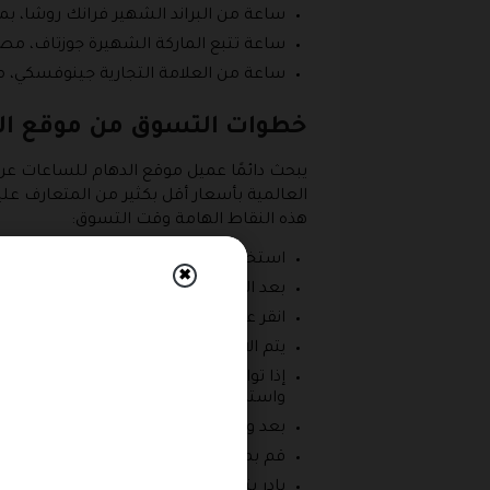
ساعة من البراند الشهير فرانك روشا، بمين
ساعة تتبع الماركة الشهيرة جوزتاف، مص
ساعة من العلامة التجارية جينوفسكي، م
خطوات التسوق من موقع ال
العالمية بأسعار أقل بكثير من المتعارف ع
هذه النقاط الهامة وقت التسوق:
استخدم الهاتف النقال خاصتك في الوصول
✖
بعد الدخول على الموقع قم باستعمال الق
انقر على صورة الساعة التي تريد اقتنائ
يتم الانتقال بعد ذلك إلى الصفحة التي
إذا توافرت لديك الرغبة في اقتناء بعض 
واستكمل الشراء.
بعد وضع كل ما تريد داخل السلة قم با
قم بمراجعة الطلبات خاصتك ثم انقر فوق
بادر بتطبيق كود خصم الدهام في الخانة ا