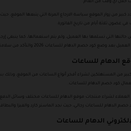
 خلال أي وقت من العام.
كبير من زوار الموقع سياسة الارجاع المرنة التي يتبعها الموقع، حيث
 غضون ثلاثة أيام من تاريخ الفاتورة.
 حالتها التي تسلمها بها العميل، ولم يتم استعمالها، كما ينبغي إرج
ام للساعات 2026 والتأكد من سلامتها، سوف يرد إليك أموالك في خلال أسبوع.
وقع الدهام للساعات
بير من المستهلكين لشراء أفخر أنواع الساعات من الموقع، وذلك 
عمال كود خصم الدهام للساعات.
العملاء لشراء منتجات موقع الدهام للساعات مختلف وسائل الدفع الت
خصم الدهام للساعات رجالي، حيث نجد الماستر كارد والفيزا والبطاق
لكتروني الدهام للساعات