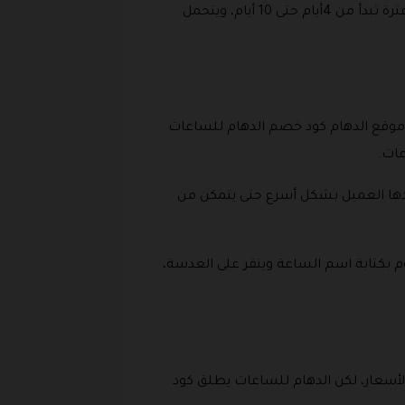
كما يتم شحن الساعات والعطور التي حصل عليها العملاء بعد توقيع كود خصم ساعات الدهام نسائية، في خلال فترة تبدأ من 4أيام حتى 10 أيام، ويتحمل
ت موقع الدهام كود خصم الدهام للساعات
عات.
يدها العميل بشكل أسرع حتى يتمكن من
م بكتابة اسم الساعة وينقر على العدسة،
أسعار، لكن الدهام للساعات يطلق كود