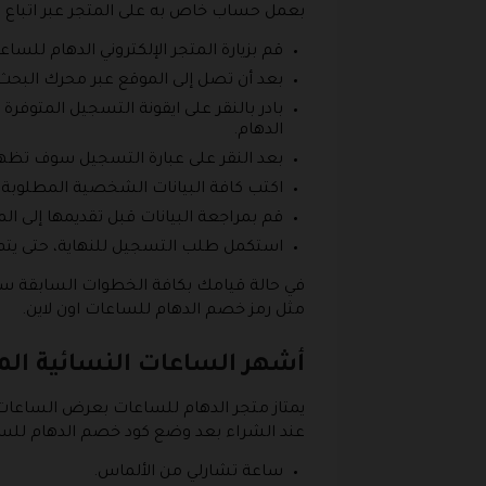
بعمل حساب خاص به على المتجر عبر اتباع ال
قم بزيارة المتجر الإلكتروني الدهام للس
بعد أن تصل إلى الموقع عبر محرك البحث ا
بادر بالنقر على ايقونة التسجيل المتو
الدهام.
بعد النقر على عبارة التسجيل سوف تظه
اكتب كافة البيانات الشخصية المطلوبة،
قم بمراجعة البيانات قبل تقديمها إلى المو
استكمل طلب التسجيل للنهاية، حتى يتم 
في حالة قيامك بكافة الخطوات السابقة سوف
مثل رمز خصم الدهام للساعات اون لاين.
أشهر الساعات النسائية الم
يمتاز متجر الدهام للساعات بعرض الساعات
عند الشراء بعد وضع كود خصم الدهام للساعات 2026، وإليكم الآن مجموعة حصرية من الساعات العالمية التي
ساعة تشارلي من الألماس.