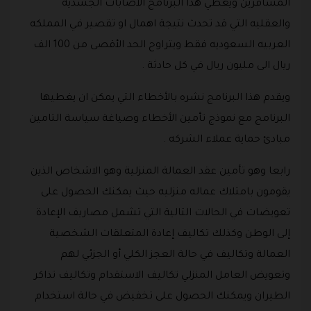
المسافرين ويغطي هذا البرنامج الاصابات الجسديه
والعقليه التي قد تحدث نتيجة اهمال او تقصير في المملكه
العربيه السعوديه فقط ويتراوح الحد الأقصى من 100 الف
ريال الى مليون ريال في كل حادثة .
ويقدم هذا البرنامج نشره بالأخطاء التي يمكن ان يغطيها
البرنامج مع نموذج تأمين الأخطاء وصياغة سياسة التامين
مبادئ حماية عملاء الشركه .
رابعا وهو تأمين عقد العمالة المنزلية وهو الاشخاص الذين
يقومون بامتلاك عماله منزليه حيث يمكنك الحصول على
تعويضات في الحالات التالية التي تشمل مصاريف الإعادة
إلى الوطن وكذلك تكاليف إعادة المتعلقات الشخصية
العمالة وتكاليف في حالة العجز الكلي أو الجزئي لهم
وتعويض العامل المنزلي تكاليف الاستقدام وتكاليف تذاكر
الطيران ويمكنك الحصول على تخفيض في حالة استخدام