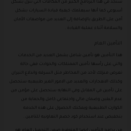
ستجد في هذا البرنامج الكثير من المكافآت التي تنزل بشكل
أسبوعي كما أنها سيعلمك كيفية قيادة السيارات بشكل
آمن على الطريق بالإضافة إلى العديد من مواصفات الأمان
والسلامة أثناء عملية القيادة .
التأمين العام
هذا التأمين هو تأمين شامل يشمل العديد من الخدمات
والتي على رأسها تأمين الممتلكات والحوادث ففي حالة
تعرض منزلك لأحد من المخاطر مثل السرقه واندلاع النيران
وكذلك الانفجارات والعديد من الامور الغير طبيعيه ستحصل
على تأمين في المقابل وفي النهايه ستحصل على مؤمن من
عدم اليقين وضمان مالي واجتماعي كامل والحماية من
الكوارث الطبيعية ويمكنك الحصول على هذه الخدمه
بتخفيض عند استخدام كود خصم التعاونيه للتامين .
من برامج التأمين ايضا المتوفرة ضمن التجميل العام هو