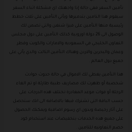
تأمين السفر ففي حالة إذا واجهتك اي مشكلة اثناء السفر
سيقوم هذا التامين بتدميرها ويأتي التأمين على ثلاث خطط
رئيسية منها التأمين على فيزا شنغن والتي تضمن لك
الوصول الى 26 دولة اوروبية كذلك التأمين على دول مجلس
التعاون الخليجي في السعوديه والامارات والكويت وقطر
وعمان والبحرين والاردن وهناك التأمين الثالث والذي يأتي على
جميع دول العالم .
هذا التأمين يغطي لك الاموال في حالة حدوث حوادث
شخصية أو ظهرت لك مصاريف طبية طارئة او تم الغاء
الرحلة أو فوات موعد المغادرة تختلف هذه الدرجات على
حسب الباقة التي تشترك فيها بالاضافه الى انك ستحصل
على آثار رخيصة وبدون اي رسوم اضافية ويمكنك الحصول
على جميع هذه الخدمات بتخفيضات عند استخدام كود
خصم التعاونيه للتامين .