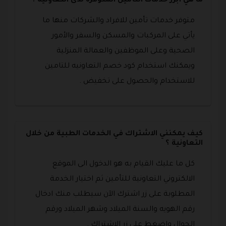
ما هي أبرز خدمات التأمين المتوفرة لدى التعاونية ؟
متوفر خدمات تأمين للافراد والشركات منها ما
يأتي على المركبات والمسكن والسفر والأمور
الصحية وعلى الموظفين والعمالة المنزلية
ويمكنك استخدام كود خصم التعاونيه للتامين
للاستخدام والحصول على تخفيض .
كيف يمكنني الاشتراك في الخدمات الطبية من خلال
التعاونية ؟
كل ما عليك القيام به هو الدخول الى الموقع
الالكتروني التعاونية للتأمين ثم اختيار الخدمة
المطلوبة على زر اشترك الآن سيطلب منك ادخال
رقم الهويه والسنة الميلاد وشهر الميلاد ورقم
الجوال واضغط على زر الاشتراك .