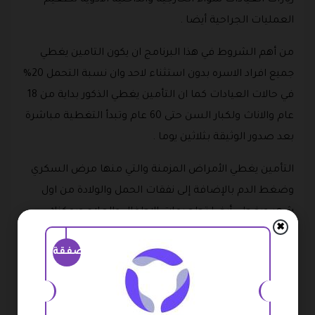
زيارات العيادات سواء الخارجية والداخلية الأدوية تطعيم
العمليات الجراحية أيضا .
من أهم الشروط في هذا البرنامج ان يكون التامين يغطي
جميع افراد الاسره بدون استثناء لاحد وان نسبة التحمل 20%
في حالات العيادات كما ان التأمين يغطي الذكور بداية من 18
عام والاناث ولكبار السن حتى 60 عام وتبدأ التغطية مباشرة
بعد صدور الوثيقة بثلاثين يوما .
التأمين يغطي الأمراض المزمنة والتي منها مرض السكري
وضغط الدم بالإضافة إلى نفقات الحمل والولادة من اول
شهر ويغطي أيضا تطعيمات الاطفال والعلاج ويمكنك
✖
الاشتراك في هذا التأمين باستخدام كود خصم التعاونيه
صفقة
للتامين 2026 .
من التأمينات ايضا التي تحصل عليها تحت الرعاية الطبية
هي تأمين الزوار في حالة قيام بعمل عمرة أو حج داخل