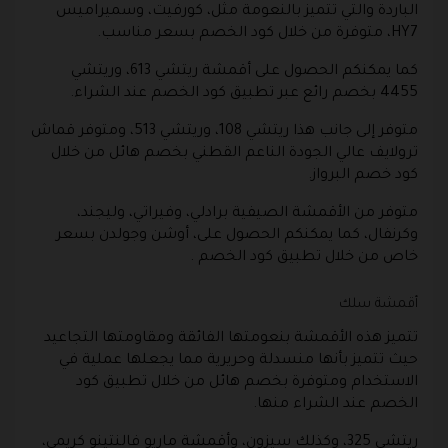
الباردة والتي تتميز بالنعومة مثل، كورفيت، وسميراميس
HY7، متوفرة من خلال كود الخصم بسعر مناسب.
كما يمكنكم الحصول على أقمشة ريتشي 613، وريتشي
4455 بخصم رائع عبر تطبيق كود الخصم عند الشراء.
متوفر إلى جانب هذا ريتشي 108، وريتشي 513، ومتوفر قماش
ترولايف عالي الجودة الناعم القطني بخصم هائل من خلال
كود خصم البرواز.
متوفر من الأقمشة الصيفية برادلي، وفيراتي، وليجند،
وكرنفال، كما يمكنكم الحصول على، أوشن وجولدن بسعر
خاص من خلال تطبيق كود الخصم .
أقمشة سلك
تتميز هذه الأقمشة بنعومتها الفائقة ومقاومتها التجاعيد
حيث تتميز بأنها منسدلة وحريرية مما يجعلها عملية في
الاستخدام ومتوفرة بخصم هائل من خلال تطبيق كود
الخصم عند الشراء منها.
ريتشي 325، وكذلك سيزون، وأقمشة ماريو فالنتينو كريمي،