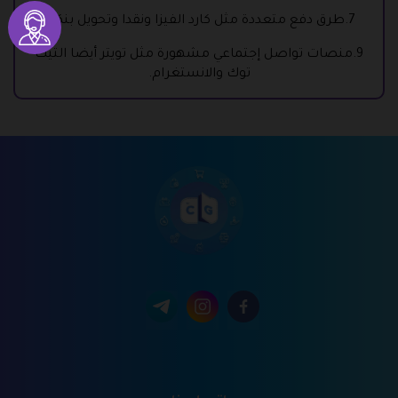
7.طرق دفع متعددة مثل كارد الفيزا ونقدا وتحويل بنكي.
9.منصات تواصل إجتماعي مشهورة مثل تويتر أيضا التيك
توك والانستغرام.