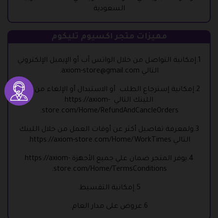
السعودية
مميزات متجر اكسيوم تليكوم
1.إمكانية التواصل من خلال الواتس آب أو الإيميل الإلكتروني
التالي
axiom-store@gmail.com
.
2.إمكانية إسترجاع الطلب أو الاستبدال أو الإلغاء من خلال
اللينك التالي
https://axiom-
.
store.com/Home/RefundAndCancleOrders
3.ولمعرفة تفاصيل أكثر عن أوقات العمل من خلال اللينك
التالي
https://axiom-store.com/Home/WorkTimes
.
4.يوفر المتجر ضمان علي جميع الأجهزة
https://axiom-
.
store.com/Home/TermsConditions
5.إمكانية التقسيط.
6.عروض على مدار العام.