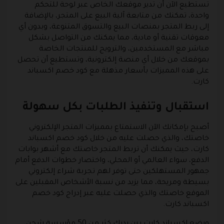
تستطيع الآن أن تدير موقعك الخاص عبر لوحة للتحكم
واحدة، تمكنك من متابعة آلية البيع على المتجر، بالإضافة
إلى ربط المتجر بمنصات البيع والتسوق المتنوعة، وبدون أي
معوقات تقنية أو مادية، مما يمكنك من التواصل بشكل
مباشر مع المستخدمين، والترويج للمنتجات الخاصة
بموقعك من خلال أي منصة إلكترونية، وتستطيع أن تحصل
على هذه المميزات بأسعار مذهلة مع كود خصم اكسباند
كارت.
استقبال وتنفيذ الطلبات بكل سهولة
أصبح بإمكانك الآن الاستمتاع بمميزات المتجر الإلكتروني
خاصتك، والذي حصلت عليه من خلال كود خصم اكسباند
كارت، حيث يمكنك أن تربط المتجر خاصتك مع أشهر بوابات
الدفع، سواء العالمي أو المحلي، واختصار خطوات الدفع أمام
جمهور المستهلكين حتى توفر لهم تجربة شراء إلكتروني
بسيطة ومريحة، مما يزيد من نسبة الأشخاص المقبلين على
الموقع خاصتك والذي حصلت عليه عبر إدراج كود خصم
اكسباند كارت.
ويضع اكسباند كارت بين يديك كثر من 50 مؤسسة شحن،