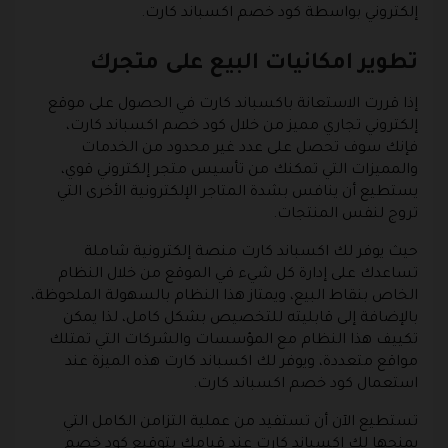
إلكتروني بواسطة كود خصم اكسباند كارت.
تطوير امكانيات البيع على متجرك
إذا قررت الاستعانة باكسباند كارت في الحصول على موقع
إلكتروني تجاري مميز من خلال كود خصم اكسباند كارت،
فإنك سوف تحصل على عدد غير محدود من الخدمات
والمميزات التي تمكنك من تأسيس متجر إلكتروني قوي،
يستطيع أن ينافس بشدة المتاجر الإلكترونية الأخرى التي
تروج لنفس المنتجات.
حيث يوفر لك اكسباند كارت منصة إلكترونية شاملة
تساعدك على إدارة كل شيء في الموقع من خلال النظام
الخاص بنقاط البيع، ويمتاز هذا النظام بالسهولة الملحوظة،
بالإضافة إلى قابليته للتخصيص بشكل كامل، لذا يمكن
تكييف هذا النظام مع المؤسسات والشركات التي تمتلك
مواقع متعددة، ويوفر لك اكسباند كارت هذه الميزة عند
استعمال كود خصم اكسباند كارت.
تستطيع الآن أن تستفيد من عملية التزامن الكامل التي
يمنحها لك اكسباند كارت عند قيامك بتوقيع كود خصم