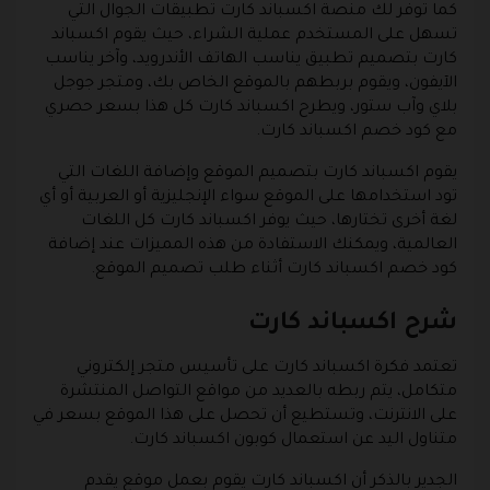
كما توفر لك منصة اكسباند كارت تطبيقات الجوال التي
تسهل على المستخدم عملية الشراء، حيث يقوم اكسباند
كارت بتصميم تطبيق يناسب الهاتف الأندرويد، وآخر يناسب
الآيفون، ويقوم بربطهم بالموقع الخاص بك، ومتجر جوجل
بلاي وآب ستور، ويطرح اكسباند كارت كل هذا بسعر حصري
مع كود خصم اكسباند كارت.
يقوم اكسباند كارت بتصميم الموقع وإضافة اللغات التي
تود استخدامها على الموقع سواء الإنجليزية أو العربية أو أي
لغة أخرى تختارها، حيث يوفر اكسباند كارت كل اللغات
العالمية، ويمكنك الاستفادة من هذه المميزات عند إضافة
كود خصم اكسباند كارت أثناء طلب تصميم الموقع.
شرح اكسباند كارت
تعتمد فكرة اكسباند كارت على تأسيس متجر إلكتروني
متكامل، يتم ربطه بالعديد من مواقع التواصل المنتشرة
على الانترنت، وتستطيع أن تحصل على هذا الموقع بسعر في
متناول اليد عن استعمال كوبون اكسباند كارت.
الجدير بالذكر أن اكسباند كارت يقوم بعمل موقع يقدم