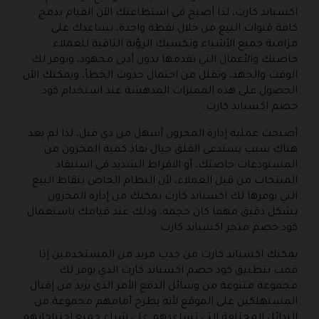
اكسباند كارت، لذا أصبح في استطاعتك الآن القيام بدمج
كافة قنوات البيع من خلال نقطة واحدة، تساعدك على
مزامنة جميع الأشياء وتكسبك الرؤية الثاقبة للعملاء
خاصتك والأعمال التي تقدمها بدون أدنى مجهود، وتوفر لك
الوقت والجهد، وتقلل من احتمال حدوث الخطأ، ويمكنك الآن
الحصول على هذه المميزات المدهشة عند استخدام كود
خصم اكسباند كارت.
أصبحت عملية إدارة المخزون أسهل من ذي قبل، لذا لم يعد
هناك سبب يستدعي القلق حيال نفاذ كمية المخزون من
المستودعات خاصتك، أو الافراط الشديد في استنفاذ
المنتجات من قبل العملاء، لأن النظام الخاص بنقاط البيع
التي يوفرها لك اكسباند كارت تمكنك من إدارة المخزون
بشكل دقيق مهما كان حجمه، وذلك عند قيامك باستعمال
كود خصم متجر اكسباند كارت.
يمكنك اكسباند كارت من جذب مزيد من المستخدمين إذا
قمت بتطبيق كود خصم اكسباند كارت الذي يوفر لك
مجموعة متنوعة من وسائل الدفع الأمر الذي يزيد من إقبال
المستهلكين على الموقع لأنه يطرح أمامهم مجموعة من
البدائل المختلفة التي تساعدهم على شراء جميع احتياجاتهم