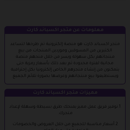
معلومات عن متجر اكسباند كارت
متجر اكسباند كارت هو منصة إلكترونية تم طرحها لتساعد
الكثيرين من المسوقين وموردين المنتجات من بيع
منتجاتهم بكل سهولة ويسر من خلال منحهم منصة
مجانية لفترة محدودة ثم بعد ذلك بأسعار رمزية حتى
يتمكنون من إنشاء متجرهم الخاص إلكترونيا بكل إحترافية
ويستطيعوا بيع منتجاتهم وعرضها بصورة تلائم الجميع.
مميزات متجر اكسباند كارت
1.توفير فريق عمل مميز يمنحك طرق بسيطة وسهلة لإعداد
متجرك.
2.أسعار مناسبة للجميع من خلال العروض والخصومات