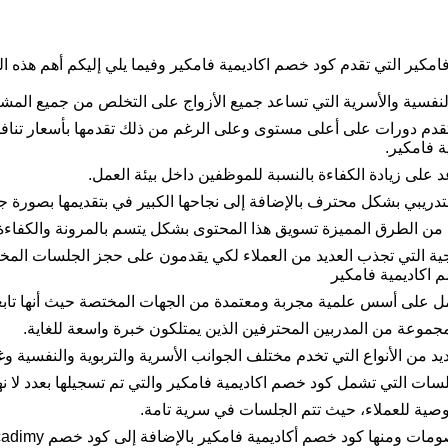
امكير التي تقدم كود خصم اكاديمية فامكير وفيما يلي إليكم أهم هذه ا
والنفسية والأسرية التي تساعد جميع الأزواج على التخلص من جميع المشك
 تقدم دورات على أعلى مستوى وعلى الرغم من ذلك تقدمها بأسعار تناف
ة فامكير.
 على زيادة الكفاءة بالنسبة للموظفين داخل بيئة العمل.
لتدريبي بشكل محترف بالإضافة إلى نجاحها الكبير في بتقديمها بصورة ج
يد من الطرق المميزة تسويق هذا المحتوى بشكل يتسم بالمرونة والكفا
جية التي تجذب العديد من العملاء لكي يقدمون على حجز الجلسات المخت
 اكاديمية فامكير
ل على أسس علمية مجربة ومعتمدة من الجهات المختصة حيث أنها تا
موعة من المدربين المحترفين الذين يمتلكون خبرة واسعة للغاية.
د من الأنواع التي تخدم مختلف الجوانب الأسرية والتربوية والنفسية وغ
لسات التي تشمل كود خصم اكاديمية فامكير والتي تم تسجيلها بعدد لا
صوصية للعملاء، حيث تتم الجلسات في سرية تامة.
نها كود خصم أكاديمية فامكير بالإضافة إلى كود خصم famcare acadimy.