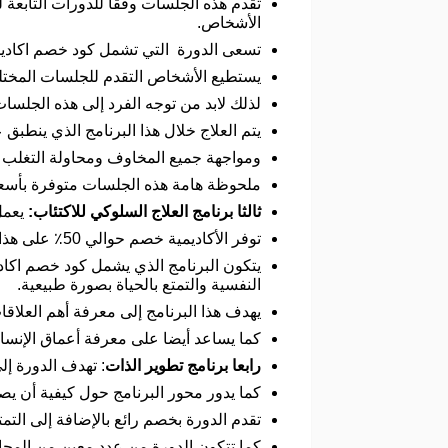
تقدم هذه الجلسات وفقا للدورات التابعة 
الأشخاص.
تسعى الدورة التي تشمل كود خصم اكاديم
يستطيع الأشخاص التقدم للجلسات المختلف
لذلك لابد من توجه الفرد إلى هذه الجلس
يتم العلاج خلال هذا البرنامج الذي ينطب
ومواجهة جميع المخاوف ومحاولة التغلب عل
ملحوظة هامة هذه الجلسات متوفرة بأسعار
ثالثا برنامج العلاج السلوكي للاكتئاب:
يعمل
توفر الأكاديمية خصم حوالي 50٪ على هذا البرنامج بالإضافة إلى الحصول على كود خصم اكاديمية فامكير 2026 عند حجز هذا البرنامج المميز.
النفسية والتمتع بالحياة بصورة طبيعية.
يهدف هذا البرنامج إلى معرفة أهم العلا
كما يساعد أيضا على معرفة أعماق الإنسان 
رابعا برنامج تطوير الذات
: تهدف الدورة إ
كما يدور محور البرنامج حول كيفية أن ي
تقدم الدورة بخصم رائع بالإضافة إلى التم
كما تتكون الدورة من عدد معين من المحا