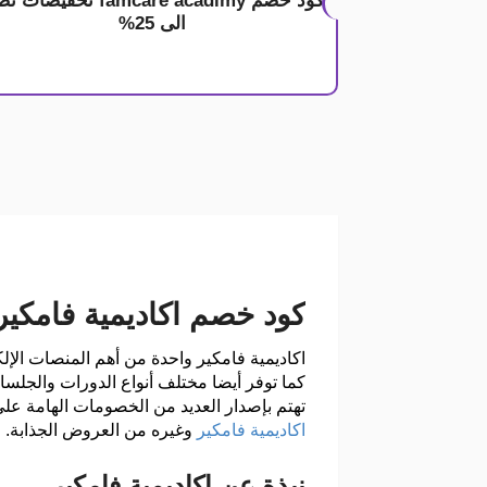
كود خصم famcare acadimy تخفيضا
الى 25%
كود خصم اكاديمية فامكير
ا
كاديمية فامكير واحدة من أهم المنصات الإلكت
كما توفر أيضا مختلف أنواع الدورات والجلس
تهتم بإصدار العديد من الخصومات الهامة عل
اكاديمية فامكير
وغيره من العروض الجذابة.
نبذة عن اكاديمية فامكير