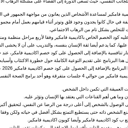
للجانب النفسي، حيث تسعى الدورة إلى القضاء على مشكلة الرهاب الاج
ية فامكير لمساعدة الأشخاص الذين يعانون من مواجهة الجمهور في ا
ة في حال كانوا يجدون وجود قلق وتوتر أثناء قيامهم بعمل أمام مجم
ات للتخلص بشكل تام من الرهاب الاجتماعي.
ق عليه كود الخصم الخاص باكاديمية فامكير وفقا لأربع مراحل منظمة وم
يها، كما يدعم أيضا ثقة الإنسان بنفسه، والتدريب على أن لا يخشى الن
 تنافسية بالإضافة إلى الحصول على كود خصم اكاديمية فامكر، عند ح
 هذا البرنامج على تقديم التوعية الكاملة حول خطورة الاكتئاب وأسبابه 
يتكون البرنامج الذي يشمل كود خصم اكاديمية فامكير من حوالي 4 جلسات متفرقة 
قات العميقة التي تكمن داخل الشخص.
وما هي أهم القناعات التي يعتقد بها الإنسان وتؤثر عليه.
لى الوصول بالشخص إلى أعلى درجة من الرضا عن النفس، لتحقيق أكبر
صنع الشخص ذاته حتى يستطيع التمتع بشكل أفضل في حياته ولكن وفقا ل
تع ب كود اكاديمية فامكير وأيضا كوبون اكاديمية فامكير.
ور وهي مفهوم الذات وأقسامها بالإضافة إلى مكونات تقدير الذات.