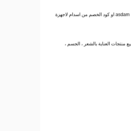
أولي الخطوات للحصول علي اسدام كود خصم هي التوجه إلى موقع بوابة الكوبونات والبحث عن كود متجر اسدام asdam او كود الخصم من اسدام لاجهزة
 منتجات العناية بالشعر ، الجسم ،