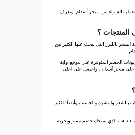
تع بعملية الشراء من متجر أسدام وتعرف
المنتجات ؟
الشعر بالليزر التى يبحث عنها الكثير من
م .
م كود خصم وغيرها من اكواد وكوبونات الخصم المتوفرة على موقع بوابة
 على متجر أسدام ، واحصل على اعلى
ة بالشعر والبشرة والجسم ، وأيضاً الكثير
وللحصول على كل هذه المميزات التي يقدمها المتجر بأقل تكلفة ممكنة لابد من تطبيق كود خصم اسدام او كود خصم asdam الذي يمنحك خصم مميز وتجربة