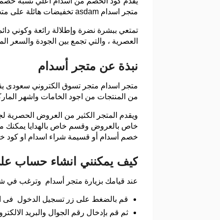
يقدم كود الخصم من اسدام أعلي نسبة خصم ع
متجر اسدام asdam تخفيضات هائلة على متجر اسدام تصل في بعض الأحيان إلى 40% على جميع المنتجات التي تبحث عنها كل سيدة .
تمتعي ببشرة نضرة وإطلالة رائعة وكوني دائم
العصرية ، والتي تجمع بين الجودة والسعر ال
نبذة عن متجر أسدام
متجر اسدام متجر تسوق الكتروني سعودى يقوم
من المنتجات من اجود الخامات واشهر المار
ويقدم المتجر الكثير من العروض الحصرية لج
خاص بالعروض وقسم خاص بالهدايا يمكنك من خ
خصم أسدام أو قسيمة شراء اسدام او كود خصم asdam ليمكنك الحصول عليها بتخفيض كبير وخ
كيف يمكنني انشاء حساب عل
عند قيامك بزيارة متجر أسدام وترغب في شرا
قم بالضغط على زر تسجيل الدخول فى اعل
ثم قم بإدخال رقم الجوال والبريد الالكتر