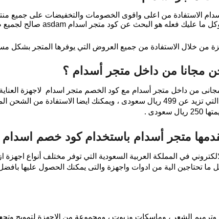
أسدام الاستفادة من اعلى واقوى الخصومات والتخفيضات على جميع منت
كود خصم اسدام او كود خصم asdam ، و
من خلال الاستفادة من جميع العروض التي يوفرها المتجر بشكل مستم
 مجانا من داخل متجر أسدام ؟
انى من داخل متجر أسدام مع كود الخصم متجر اسدام لاجهزة العناية
المختارة بدون مصاريف شحن على الطلبات التي تزيد عن 499 ريال سعودى ، ويمكنك ايض
عودى .
قدمها متجر أسدام باستخدام كود خصم اسدام 
لكتروني في المملكة العربية السعودية التي توفر مختلف أنواع اجهزة ا
 ما تحتاجين الية من ادوات واجهزة والتى يمكنك الحصول عليها بافض
وترميم الشعر ، وماسكات وزيوت ، ومجموعة من الاجهزة لتمويج وتجعي