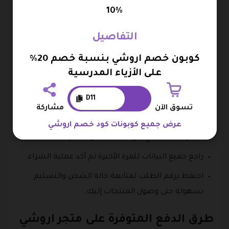
التفعيل أو التطبيق.
10%
تحقق من خصم القيمة المستحقة من إجمالي الفاتورة
التفاصيل
بعد تطبيق الكود.
كوبون خصم اروشي بنسبة خصم 20%
اضغط على متابعة الشراء أو إتمام الطلب للانتقال إلى
على الأزياء المدرسية
صفحة البيانات.
D11
أدخل عنوان الشحن وبيانات التواصل المطلوبة بدقة.
تسوق الآن
مشاركة
اختر طريقة الشحن المناسبة وفقًا لاحتياجاتك.
عرض جميع كوبونات كود خصم اروشي
حدد وسيلة الدفع التي تفضلها من الخيارات المتاحة.
راجع جميع البيانات للمرة الأخيرة ثم أكد عملية الشراء.
احتفظ برقم الطلب لمتابعة حالة الشحن والتسليم
بسهولة حتى وصول المنتجات إليك.
طرق الدفع المتوفرة على متجر اروشي