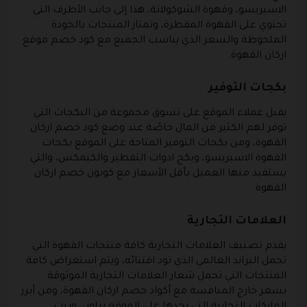
الاسبريسو، وقهوة الشوكولاتة، هذا إلى جانب الأظرف التي
تحتوي على القهوة المقطرة، وتمتاز المنتجات بالجودة
الملحوظة والسعر الذي يناسب الجميع مع كود خصم موقع
اركان القهوة.
بكجات التوفير
يقبل عملاء الموقع على تسوق مجموعة من البكجات التي
توفر لهم الكثير من المال خاصًة عند وضع كود خصم اركان
القهوة، ومن بكجات التوفير المتاحة على الموقع بكجات
القهوة الاسبريسو، وبكج ادوات التقطير والكيمكس، والتي
يستفيد منها العميل بأقل الأسعار مع كوبون خصم اركان
القهوة.
العلامات التجارية
يقدم تصنيف العلامات التجارية كافة منتجات القهوة التي
تحمل البراند العالمي الذي تود اقتنائه، ويتم استعراض كافة
المنتجات التي تحمل شعار العلامات التجارية الموثوقة
بسعر خارج المنافسة مع أكواد خصم اركان القهوة، ومن أبرز