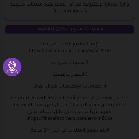
وزارة التجارة الإلكترونية كما أن المتجر يقدم منتجات متنوعة
وأسعار تنافسية.
مميزات متجر أركان القهوة
1.إمكانية تببع الطلب من خلال
.
https://thecafecorners.com/ar/p/rAOBz
2.منتجات متنوعة.
3.أسعار تنافسية.
4.خصومات وتخفيضات طوال العام.
5.شحن وتوصيل في جميع أنحاء المملكة العربية السعودية
كذلك تنطلق جميع الشحنات من الرياض ويمكنك معرفة
المزيد من المنتجات من خلال اللينك التالي
.
https://thecafecorners.com/ar/p/mZQoa
6.يتم تجهيز الطلبات في خلال 24 ساعة.