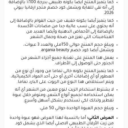
كما يتميز المنتج أيضا بكونه طبيعي بدرجة 100٪ بالإضافة
إلى أنه نقي للغاية ويشمل كود خصم متجر ارقانيا بيوتي
2026.
كما يتميز أيضا بكونه خفيف من حيث القوام بالإضافة إلى
أنه يحتوي على نسب عالية جدا من مضادات الأكسدة
بالإضافة إلى الأحماض الدهنية وأيضا العديد من
الفيتامينات التي تعزز من صحة وجمال الشعر.
ويبلغ حجم المنتج حوالي 150ملي والعدد 3 عبوات،
ويشمل أيضا كود خصم argania beauty.
يعمل هذا المنتج على تغذية جميع أجزاء الشعر من
الجذور حتى الوصول إلى الأطراف.
كما يتميز المنتج بكونه خالي تماما من وجود أي نوع من
العطور أو أي إضافات أخرى أو حتى أحد المواد الكيميائية،
ويتم استخلاص هذا النوع من الزيوت على البارد تماما.
لا يشترط استخدام الزيت لنوع معين من الشعر أي أنه
يمكن استخدامه لجميع أنواع الشعر، ومتوفر خلال عبوة
تقطير ولذلك لكي تستخدم بشكل أسهل وأسرع.
ويبلغ حجم العبوة الواحدة حوالي 50 ملي.
العرض الثاني:
أما بالنسبة لهذا العرض فهو عبوة واحدة
من زيت الأرقان الطبيعي الاصلي أيضا الذي يشمل كود