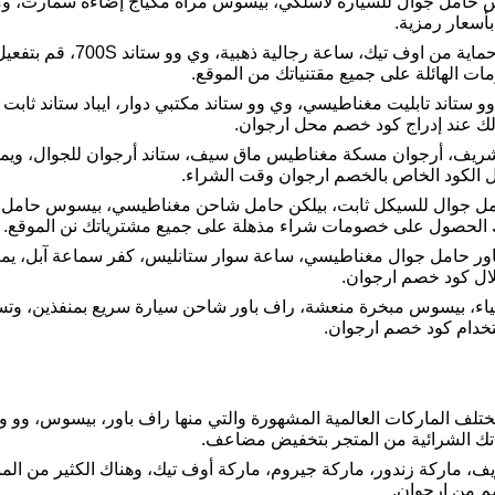
 حامل جوال للسيارة لاسلكي، بيسوس مرآة مكياج إضاءة سمارت، و
بأسعار رمزية.
بيسوس قاعدة شحن ثلاثية لاسلكية
 الهائلة على جميع مقتنياتك من الموقع.
وو ستاند تابليت مغناطيسي، وي وو ستاند مكتبي دوار، ايباد ستاند ثا
لك عند إدراج كود خصم محل ارجوان.
شريف، أرجوان مسكة مغناطيس ماق سيف، ستاند أرجوان للجوال، ويمك
ل الكود الخاص بالخصم ارجوان وقت الشراء.
ل جوال للسيكل ثابت، بيلكن حامل شاحن مغناطيسي، بيسوس حامل هات
 الحصول على خصومات شراء مذهلة على جميع مشترياتك نن الموقع.
ور حامل جوال مغناطيسي، ساعة سوار ستانليس، كفر سماعة آبل، ي
ال كود خصم ارجوان.
عمياء، بيسوس مبخرة منعشة، راف باور شاحن سيارة سريع بمنفذين، وت
تلف الماركات العالمية المشهورة والتي منها راف باور، بيسوس، وو
تك الشرائية من المتجر بتخفيض مضاعف.
يف، ماركة زندور، ماركة جيروم، ماركة أوف تيك، وهناك الكثير من الم
م من ارجوان.