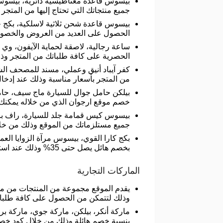
بيسوس قاعدة مغناطيسية دائرية، بيسوس
جميع منتجاتك التي تحتاج إليها من المتجر 
الحصول على العديد من العروض والخصومات
ساعة رجالية، لاصقة لحماية الآيفون، وي 
الحصرية على كافة طلباتك من المتجر وذ
كفر آيباد أنيق وعملي، مسند للمصحف ال
من المتجر بأسعار مناسبة وذلك عند إدخا
بيلكن حامل جوال للسيارة ماج سيف، حام
خصم موقع ارجوان الذي من خلاله يمكنك
بيسوس كيس قمامة جلد للسيارة، راف با
جميع مستلزماتك من الموقع وذلك من خل
بكج كارا القوي، بيسوس مرآة الزوايا ال
بخصم هائل يصل حتى 35% وذلك عند استخدام كود خصم ارجوان.
الماركات التجارية
يقدم الموقع مجموعة من المنتجات من مخ
وذلك لتتمكن من الحصول على كافة طلبا
ماركة أنكر، بيلكن، ماركة جوي، ماركة بر
بنسبة خصم هائلة وذلك من خلال كود خص