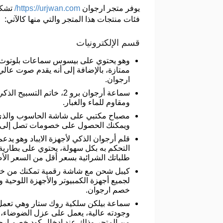
يوفر متجر ارجوان
https://urjwan.com/
تشكي
فئات منتجات هذا المتجر والتي منها كالآتي:
قسم الإلكترونيات
وهو يحتوي على بيسوس سماعات بلوتوث ر
ممتازة، بالإضافة إلى أنه يقدم صوت عا
ارجوان.
ومقاوم للماء والغبار.
مصباح مكتبي على شاشة الحاسوب والذي يت
ويمكنك الحصول على خصومات تصل إلى أكثر من 40% على قيمة مشترياتك من المتجر وذلك عند استخدام كود
قلم أرجوان الذكي لأجهزة الايباد وهو يد
طلباتك الشرائية بسعر أقل من السعر الأ
كيبل شحن مع شاشة رقمية تمكنك من خلال
لجميع أجهزة الكمبيوتر والأجهزة اللوحية
خصم ارجوان.
سماعة بيلكن سلكية روك ستار وهي تعمل عل
من المتجر وذلك عند إدخال كود خصم ارج