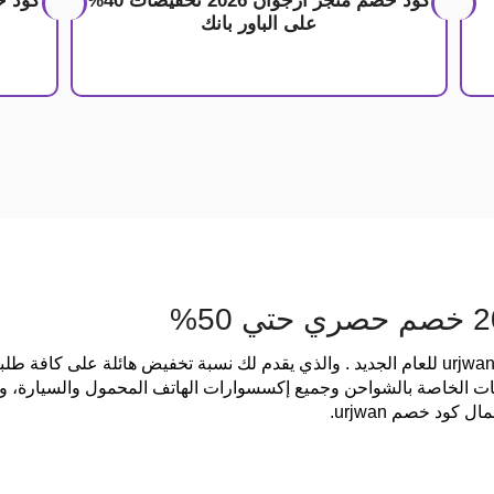
كود خصم متجر ارجوان 2026 تخفيضات 40%
كود خ
على الباور بانك
كود خصم ارجوان 2026 أحدث كوبون خصم urjwan للعام الجديد . والذي يقدم لك نسبة تخفيض هائ
حقات الخاصة بالشواحن وجميع إكسسوارات الهاتف المحمول والسيارة،
ود خصم urjwan.