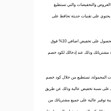
عديد من العروض والتخفيضات والتي تستطيع
طيع شحن جهازين بنفس الوقت، يحتوي على تقنيات حديثة تحافظ على
وهو يحتوي على حقيبة لابتوب بيلوت، وي وو الفا حقيبة مخصصة للابتوب، سمارت ستاند حقيبة لابتوب، ويمكنك الحصول على تخفيض اضافي 10% فوق
ة لابتوب حماية مزدوجة، حقيبة ظهر أطفال، تستطيع توفير حتى 25% من قيمة مشترياتك وذلك عند إدخالك لكود خصم
ت المحمولة، تستطيع من خلال كود خصم
 على نسبة تخفيض عالية وذلك عن طريق
ارة، بيسوس مكنسة 5000 باسكال، استفيد الآن بنسبة توفير عالية على جميع مشترياتك من