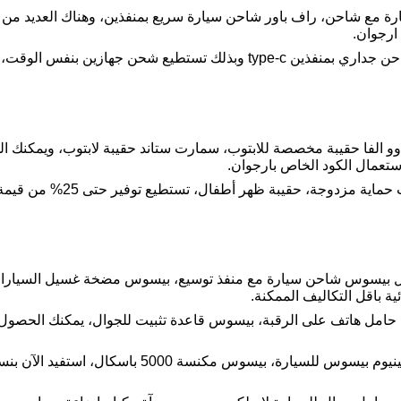
ايب سي 4 في 1، جوي مطارة مع شاحن، راف باور شاحن سيارة سريع بمنفذين، وهناك ال
ارجوان.
بكج الطاقة من أرجوان وهو عبارة عن شاحن جداري بمنفذين type-c وبذلك تست
ستعمال الكود الخاص بارجوان.
وي وو حقيبة ظهر المحارب، حقيب
ثل بيسوس شاحن سيارة مع منفذ توسيع، بيسوس مضخة غسيل السيارا
 باقل التكاليف الممكنة.
امل هاتف على الرقبة، بيسوس قاعدة تثبيت للجوال، يمكنك الحصول
بيسوس فرشاة تنظيف، مشبك نظارة بلاتينيوم بيسوس للسي