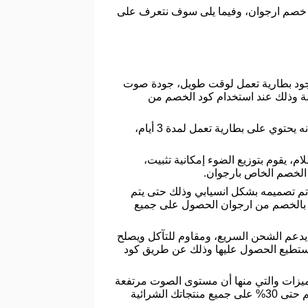
د خصم ارجوان، وفيما يلى سوف نتعرف على
وجود بطارية تعمل لوقت طويل، جودة صوت
ة وذلك عند استخدام كود الخصم من
سماعة أرجوان برو 2، خاتم التسبيح الذكي ويمكنك من خلال تذكيرك بأوقات الصلاة ويساعدك على التسبيح كما أنه يحتوي على بطارية تعمل لمدة 3 أيام،
 يقوم بتوزيع الضوء إمكانية تثبيت،
د تم تصميمه بشكل انسيابي وذلك حتى يتم
اعة، وتستطيع من خلال الكود الخاص بالخصم من ارجوان الحصول على جميع
دعم الشحن السريع، ومقاوم للتآكل ويصلح
ي تستطيع الحصول عليها وذلك عن طريق كود
لمميزات والتي منها أن مستوى الصوت مرتفعة
وجودته عالية، يعمل على عزل الضوضاء، مقاوم للعرق، يحتوي على 3 جلود بمقاسات متنوعةء استمتع الآن بخصم حتى 30% على جميع منتجاتك الشرائية