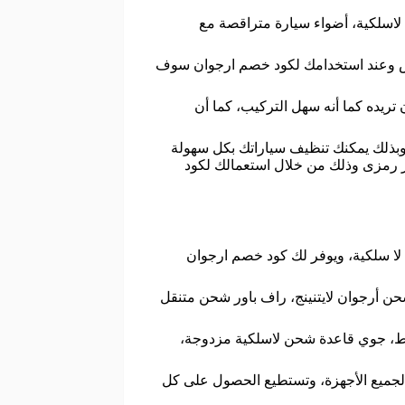
 لاسلكية، أضواء سيارة متراقصة مع
سماعة أرجوان بلس وعند استخدامك لكود خصم ارجوان سوف
يده كما أنه سهل التركيب، كما أن
ة محمولة وهو تحتوي على تصميم فريد، كما أنها تعمل بقوة شفط تصل إلى 15000 وات، وبذلك يمكنك تنظيف سياراتك بكل سهولة
ر رمزى وذلك من خلال استعمالك لكود
ا سلكية، ويوفر لك كود خصم ارجوان
يبل شحن أرجوان لايتنينج، راف باور شحن متنقل
ورت اتوم منصة شحن مكتبي، بيلكن حامل شاحن لاسلكي، راف باور شاحن جداري 4 منافذ بقوة 40 واط، جوي قاعدة شحن لاسلكية مزدوجة،
كية مع شاحن لاسلكي، شاحن متنقل زندور A3، انكر كيابل شحن لجميع الأجهزة، وتستطيع الحصول على كل